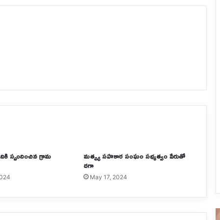
నికి స్పందించిన గ్రామ
మత్స్య సహకార సంఘం సభ్యత్వం పేరుతో
దగా
2024
May 17, 2024
పరారీ