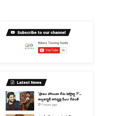
Subscribe to our channel
Latest News
‘ప్రాణం పోయినా కేసు పెట్టొద్దా ?’..
అల్లుఅర్జున్ అరెస్టుపై సీఎం రేవంత్
7 hours ago