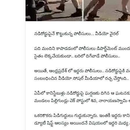
నడిరోడ్డుపైనే కొట్టుకున్న పోలీసులు… వీడియో వైరల్
పది మందిని కాపాడడంలో పోలీసులు డిపార్ట్‌మెంట్‌ ముంద
సైతం లెక్కచేయకుండా.. బరిలో దిగేవాడే పోలీసులు..
అయితే, ఆంధ్రప్రదేశ్‌ లో ఇద్దరు పోలీసులు.. నడిరోడ్డుపైకి
సంబంధించిన వీడియో సోషల్‌ మీడియాలో రచ్చ చేస్తోంది..
ఏపీలో కానిస్టేబుళ్లు నడిరోడ్డుపై ఘర్షణకు దిగిన ఆ ఘటనకు సంబ
మండలం పిల్లిగుండ్లు చెక్ పోస్టులో శివ, నారాయణస్వామి అన
ఒకరికొకరు పిడిగుద్దులు గుద్దుకున్నారు. ఇంతకీ ఇద్దరు 
డ్యూటీ షిఫ్ట్ ఆలస్యం అయిందనే విషయంలో ఇద్దరి మధ్య