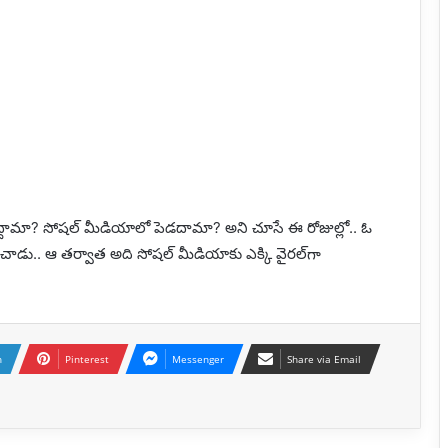
 చూద్దామా? సోషల్‌ మీడియాలో పెడదామా? అని చూసే ఈ రోజుల్లో.. ఓ
ంధించాడు.. ఆ తర్వాత అది సోషల్‌ మీడియాకు ఎక్కి వైరల్‌గా
n
Pinterest
Messenger
Share via Email