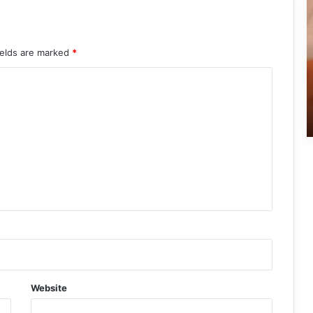
లో
మంచు
మోహన్
బాబు
ields are marked
*
 అరెస్టుపై
9 hours ago
పరారీ లో మంచు మోహన్ బాబు
Website