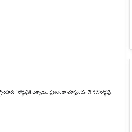
ోయారు.. రోడ్డుపైకి ఎక్కారు.. ప్రజలంతా చూస్తుండగానే నడి రోడ్డుపై