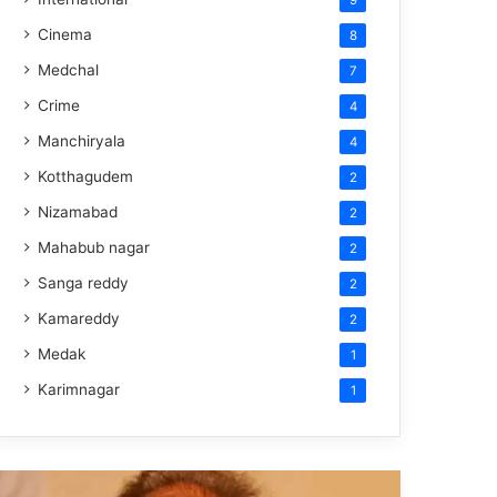
9
Cinema
8
Medchal
7
Crime
4
Manchiryala
4
Kotthagudem
2
Nizamabad
2
Mahabub nagar
2
Sanga reddy
2
Kamareddy
2
Medak
1
Karimnagar
1
అల్లు
రైతుకు