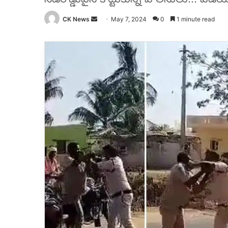
Send
CK News
May 7, 2024
0
1 minute read
an
email