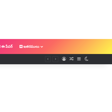
ఈ పేపర్
ఇతరములు
Log In
Random Article
Sidebar
Switch skin