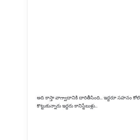
అది కాస్తా వాగ్వాదానికి దారితీసింది.. ఇద్దరూ సహనం కోల్ప
కొట్టుకున్నారు ఇద్దరు కానిస్టేబుళ్లు..