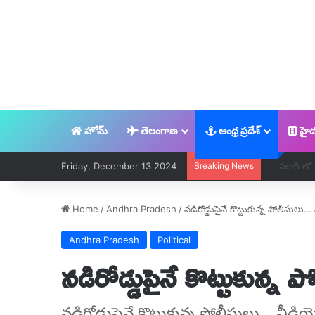
హోమ్
తెలంగాణ
ఆంధ్ర ప్రదేశ్
హైద
Friday, December 13 2024
Breaking News
అల్లు అర్జున్
Home
/
Andhra Pradesh
/
నడిరోడ్డుపైనే కొట్టుకున్న పోలీసులు…
Andhra Pradesh
Political
నడిరోడ్డుపైనే కొట్టుకున్న 
నడిరోడ్డుపైనే కొట్టుకున్న పోలీసులు... వీడి