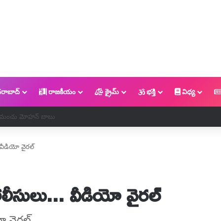
రాబాద్
రాజకీయం
క్రైమ్
భక్తి
విధ్య
 అరెస్ట్…( వీడియో)
 వీడియో వైరల్
పోలీసులు... వీడియో వైరల్
యో వైరల్