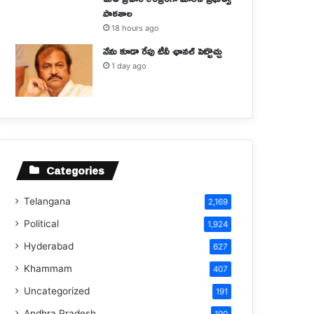
పాఠశాల
18 hours ago
నేను కూడా రేపు టీవీ ఛానల్ పెట్టొచ్చు
1 day ago
Categories
Telangana
2,169
Political
1,924
Hyderabad
627
Khammam
407
Uncategorized
191
Andhra Pradesh