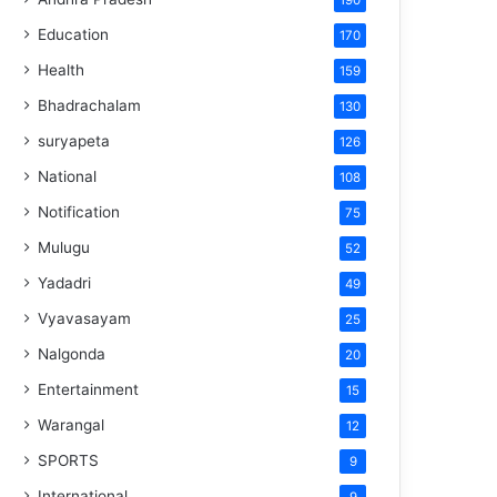
190
Education
170
Health
159
Bhadrachalam
130
suryapeta
126
National
108
Notification
75
Mulugu
52
Yadadri
49
Vyavasayam
25
Nalgonda
20
Entertainment
15
Warangal
12
SPORTS
9
International