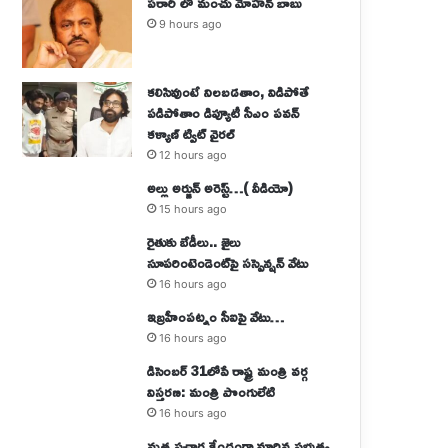
పరారీ లో మంచు మోహన్ బాబు
9 hours ago
కలిసివుంటే నిలబడతాం, విడిపోతే
పడిపోతాం డిప్యూటీ సీఎం పవన్
కళ్యాణ్ ట్విట్ వైరల్
12 hours ago
అల్లు అర్జున్ అరెస్ట్…( వీడియో)
15 hours ago
రైతుకు బేడీలు.. జైలు
సూపరింటెండెంట్‌పై సస్పెన్షన్‌ వేటు
16 hours ago
ఇబ్రహీంపట్నం సీఐపై వేటు…
16 hours ago
డిసెంబర్ 31లోపే రాష్ట్ర మంత్రి వర్గ
విస్తరణ: మంత్రి పొంగులేటి
16 hours ago
మత ప్రచార కేంద్రంగా మారిన ప్రభుత్వ