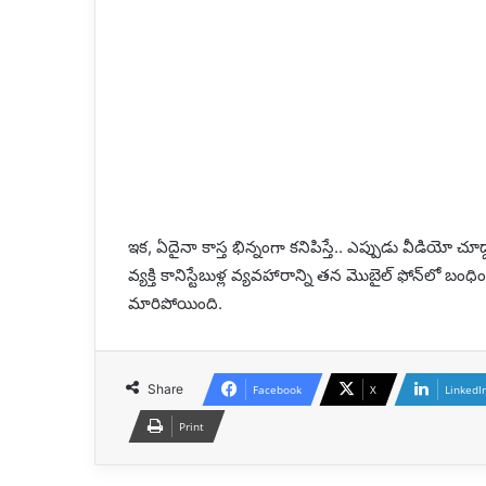
ఇక, ఏదైనా కాస్త భిన్నంగా కనిపిస్తే.. ఎప్పుడు వీడియో
వ్యక్తి కానిస్టేబుళ్ల వ్యవహారాన్ని తన మొబైల్‌ ఫోన్‌లో బ
మారిపోయింది.
Share
Facebook
X
LinkedI
Print