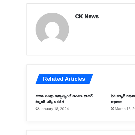
CK News
Related Articles
దళిత బంధు ఇవ్వాల్సిందే అంటూ వాటర్
సికె న్యూస్ కథనా
ట్యాంక్‌ ఎక్కి నిరసన
అధికారి
January 18, 2024
March 15, 
‘ప్రాణం