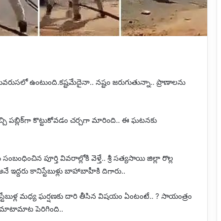
ువరుసలో ఉంటుంది.కష్టమేదైనా.. నష్టం జరుగుతున్నా.. ప్రాణాలను
 వచ్చి పబ్లిక్‌గా కొట్టుకోవడం చర్చగా మారింది.. ఈ ఘటనకు
ంధించిన పూర్తి వివరాల్లోకి వెళ్తే.. శ్రీ సత్యసాయి జిల్లా రొల్ల
ే ఇద్దరు కానిస్టేబుళ్లు బాహాబాహీకి దిగారు..
కానిస్టేబుళ్ల మధ్య ఘర్షణకు దారి తీసిన విషయం ఏంటంటే.. ? సాయంత్రం
 మాటామాట పెరిగింది..