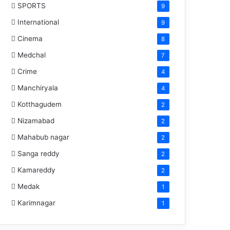
SPORTS
9
International
9
Cinema
8
Medchal
7
Crime
4
Manchiryala
4
Kotthagudem
2
Nizamabad
2
Mahabub nagar
2
Sanga reddy
2
Kamareddy
2
Medak
1
Karimnagar
1