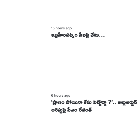
ఇ
బ్ర
15 hours ago
ఇబ్రహీంపట్నం సీఐపై వేటు…
హీం
ప
ట్నం
సీ
ఐ
పై
వే
టు
…
‘
ప్రా
6 hours ago
‘ప్రాణం పోయినా కేసు పెట్టొద్దా ?’.. అల్లుఅర్జున్
ణం
అరెస్టుపై సీఎం రేవంత్
పో
యి
నా
కే
సు