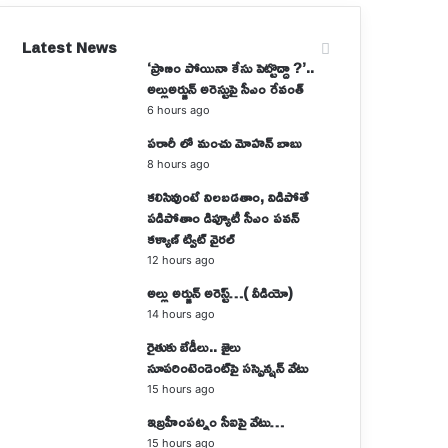
Latest News
‘ప్రాణం పోయినా కేసు పెట్టొద్దా ?’..
అల్లుఅర్జున్ అరెస్టుపై సీఎం రేవంత్
6 hours ago
పరారీ లో మంచు మోహన్ బాబు
8 hours ago
కలిసివుంటే నిలబడతాం, విడిపోతే
పడిపోతాం డిప్యూటీ సీఎం పవన్
కళ్యాణ్ ట్విట్ వైరల్
12 hours ago
అల్లు అర్జున్ అరెస్ట్…( వీడియో)
14 hours ago
రైతుకు బేడీలు.. జైలు
సూపరింటెండెంట్‌పై సస్పెన్షన్‌ వేటు
15 hours ago
ఇబ్రహీంపట్నం సీఐపై వేటు…
15 hours ago