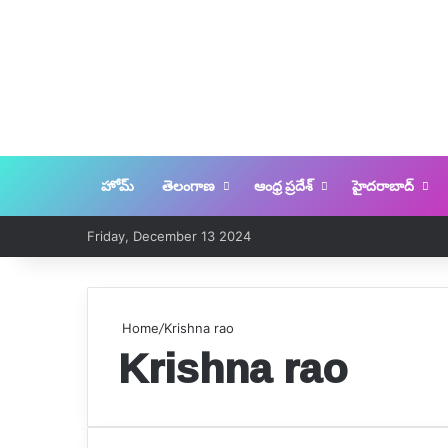
హోమ్
తెలంగాణ
ఆంధ్ర ప్రదేశ్
హైదరాబాద్
Friday, December 13 2024
Home
/
Krishna rao
Krishna rao