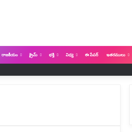
రాజకీయం
క్రైమ్
భక్తి
విధ్య
ఈ పేపర్
ఇతరములు