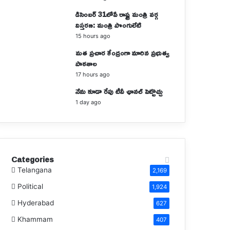
డిసెంబర్ 31లోపే రాష్ట్ర మంత్రి వర్గ
విస్తరణ: మంత్రి పొంగులేటి
15 hours ago
మత ప్రచార కేంద్రంగా మారిన ప్రభుత్వ
పాఠశాల
17 hours ago
నేను కూడా రేపు టీవీ ఛానల్ పెట్టొచ్చు
1 day ago
Categories
Telangana
2,169
Political
1,924
Hyderabad
627
Khammam
407