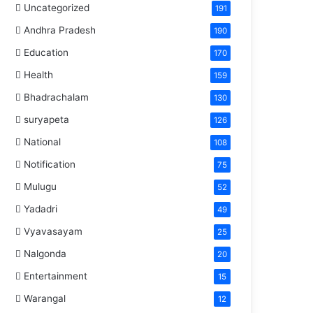
Uncategorized
191
Andhra Pradesh
190
Education
170
Health
159
Bhadrachalam
130
suryapeta
126
National
108
Notification
75
Mulugu
52
Yadadri
49
Vyavasayam
25
Nalgonda
20
Entertainment
15
Warangal
12