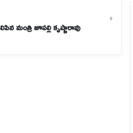
0
ిపిన మంత్రి జూపల్లి కృష్ణారావు