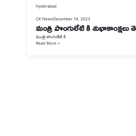
Hyderabad
CK News
December 14, 2023
మంత్రి పొంగులేటి కి శుభాకాంక్షలు తెల
మంత్రి పొంగులేటి కి
Read More »