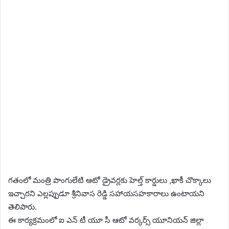
గతంలో మంత్రి పొంగులేటి ఆటో డ్రైవర్లకు హెల్త్ కార్డులు ,ఖాకీ చొక్కాలు
ఇచ్చారని ఎల్లప్పుడూ శ్రీనివాస రెడ్డి సహాయసహకారాలు ఉంటాయని
తెలిపారు.
ఈ కార్యక్రమంలో ఐ ఎన్ టీ యూ సీ ఆటో వర్కర్స్ యూనియన్ జిల్లా