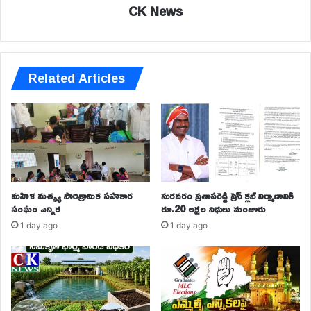
CK News
Related Articles
మహిళ మత్స్య పారిశ్రామిక సహకార
సురవరం ప్రతాపరెడ్డి ప్రెస్ క్లబ్ నిర్మాణానికి
సంఘం ఎన్నిక
రూ.20 లక్షల నిధులు మంజూరు
1 day ago
1 day ago