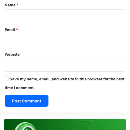
*
Name
*
Email
*
Website
Save my name, email, and website in this browser for the next
time I comment.