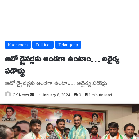
Khammam
Political
Telangana
ఆటో డ్రైవర్లకు అండగా ఉంటాం… అధైర్య
పడొద్దు
ఆటో డ్రైవర్లకు అండగా ఉంటాం… అధైర్య పడొద్దు
Send
CK News
January 8, 2024
0
1 minute read
an
email