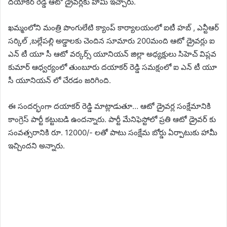
దయాకర్ రెడ్డి ఆటో డ్రైవర్లకు హామీ ఇచ్చారు.
ఖమ్మంలోని మంత్రి పొంగులేటి క్యాంప్ కార్యాలయంలో ఐటీ హబ్ , ఎన్టీఆర్
సర్కిల్ ,బల్లేపల్లి అడ్డాలకు చెందిన సూమారు 200మంది ఆటో డ్రైవర్లు ఐ
ఎన్ టీ యూ సీ ఆటో వర్కర్స్ యూనియన్ జిల్లా అధ్యక్షులు సిహెచ్ విప్లవ
కుమార్ ఆధ్వర్యంలో తుంబూరు దయాకర్ రెడ్డి సమక్షంలో ఐ ఎన్ టీ యూ
సీ యూనియన్ లో చేరడం జరిగింది.
ఈ సందర్భంగా దయాకర్ రెడ్డి మాట్లాడుతూ… ఆటో డ్రైవర్ల సంక్షేమానికి
కాంగ్రెస్ పార్టీ కట్టుబడి ఉందన్నారు. పార్టీ మేనిఫెస్టోలో ప్రతి ఆటో డ్రైవర్ కు
సంవత్సరానికి రూ. 12000/- లతో పాటు సంక్షేమ బోర్డు ఏర్పాటుకు హామీ
ఇచ్చిందని అన్నారు.