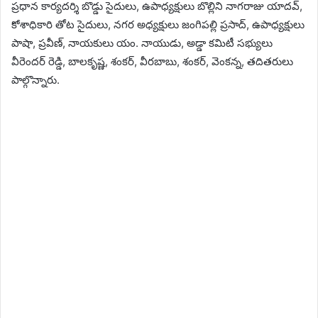
ప్రధాన కార్యదర్శి బొడ్డు సైదులు, ఉపాధ్యక్షులు బొల్లిని నాగరాజు యాదవ్,
కోశాధికారి తోట సైదులు, నగర అధ్యక్షులు జంగిపల్లి ప్రసాద్, ఉపాధ్యక్షులు
పాషా, ప్రవీణ్, నాయకులు యం. నాయుడు, అడ్డా కమిటీ సభ్యులు
వీరెందర్ రెడ్డి, బాలకృష్ణ, శంకర్, వీరబాబు, శంకర్, వెంకన్న, తదితరులు
పాల్గొన్నారు.