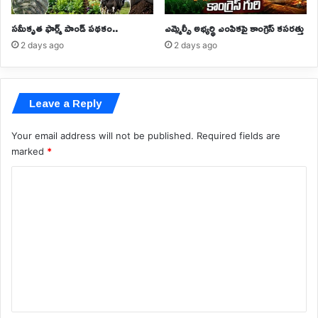
సమీకృత ఫార్మ్ పాండ్ పథకం..
ఎమ్మెల్సీ అభ్యర్థి ఎంపికపై కాంగ్రెస్ కసరత్తు
2 days ago
2 days ago
Leave a Reply
Your email address will not be published.
Required fields are
marked
*
C
o
m
m
e
n
t