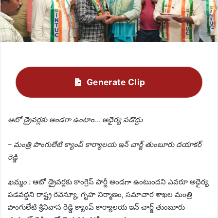
Generate Clip
ఆటో డ్రైవర్లకు అండగా ఉంటాం… అధైర్య పడొద్దు
– మంత్రి పొంగులేటి క్యాంప్ కార్యాలయ ఇన్ చార్జ్ తుంబూరు దయాకర్
రెడ్డి
ఖమ్మం :
ఆటో డ్రైవర్లకు కాంగ్రెస్ పార్టీ అండగా ఉంటుందని ఎవరూ అధైర్య
పడవద్దని రాష్ట్ర రెవెన్యూ, గృహ నిర్మాణం, సమాచార శాఖల మంత్రి
పొంగులేటి శ్రీనివాస రెడ్డి క్యాంప్ కార్యాలయ ఇన్ చార్జ్ తుంబూరు