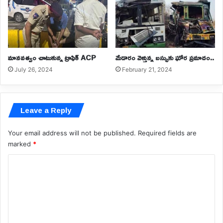
మానవత్వం చాటుకున్న ట్రాఫిక్ ACP
మేడారం వెళ్తున్న బస్సుకు ఘోర ప్రమాదం..
July 26, 2024
February 21, 2024
Leave a Reply
Your email address will not be published.
Required fields are
marked
*
C
o
m
m
e