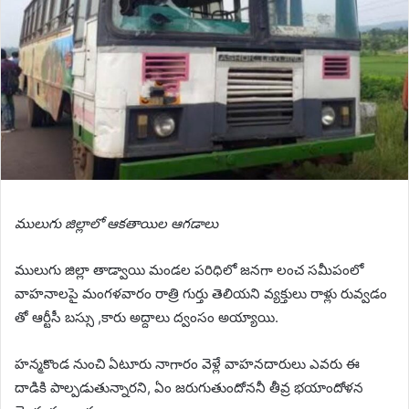
ములుగు జిల్లాలో ఆకతాయిల ఆగడాలు
ములుగు జిల్లా తాడ్వాయి మండల పరిధిలో జనగా లంచ సమీపంలో
వాహనాలపై మంగళవారం రాత్రి గుర్తు తెలియని వ్యక్తులు రాళ్లు రువ్వడం
తో ఆర్టీసీ బస్సు ,కారు అద్దాలు ద్వంసం అయ్యాయి.
హన్మకొండ నుంచి ఏటూరు నాగారం వెళ్లే వాహనదారులు ఎవరు ఈ
దాడికి పాల్పడుతున్నారని, ఏం జరుగుతుందోననీ తీవ్ర భయాందోళన