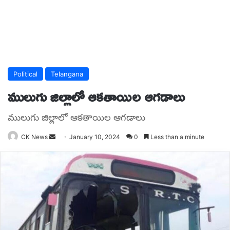
Political
Telangana
ములుగు జిల్లాలో ఆకతాయిల ఆగడాలు
ములుగు జిల్లాలో ఆకతాయిల ఆగడాలు
Send
CK News
January 10, 2024
0
Less than a minute
an
email