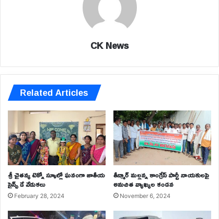
CK News
Related Articles
శ్రీ చైతన్య టెక్నో స్కూల్లో ఘనంగా జాతీయ
తీన్మార్ మల్లన్న కాంగ్రేస్ పార్టీ నాయకులపై
సైన్స్ డే వేడుకలు
అనుచిత వ్యాఖ్యల కండన
February 28, 2024
November 6, 2024