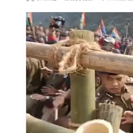
an
email