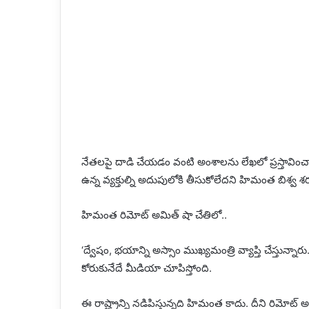
నేతలపై దాడి చేయడం వంటి అంశాలను లేఖలో ప్రస్తావించారు
ఉన్న వ్యక్తుల్ని అదుపులోకి తీసుకోలేదని హిమంత బిశ్వ శర
హిమంత రిమోట్‌ అమిత్‌ షా చేతిలో..
‘ద్వేషం, భయాన్ని అస్సాం ముఖ్యమంత్రి వ్యాప్తి చేస్త
కోరుకునేదే మీడియా చూపిస్తోంది.
ఈ రాష్ట్రాన్ని నడిపిస్తున్నది హిమంత కాదు. దీని రిమోట