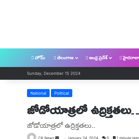
హోమ్
తెలంగాణ
ఆంధ్ర ప్రదేశ్
హైదరాబా
Sunday, December 15 2024
National
Political
జోడోయాత్రలో ఉద్రిక్తతలు
జోడోయాత్రలో ఉద్రిక్తతలు..
Send
CK News
January 24, 2024
0
1 minute rea