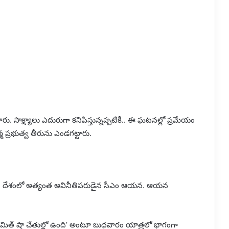
. సాక్ష్యాలు ఎదురుగా కనిపిస్తున్నప్పటికీ.. ఈ ఘటనల్లో ప్రమేయం
్మ ప్రభుత్వ తీరును ఎండగట్టారు.
ున్నారు. దేశంలో అత్యంత అవినీతిపరుడైన సీఎం ఆయన. ఆయన
్‌ అమిత్‌ షా చేతుల్లో ఉంది’ అంటూ బుధవారం యాత్రలో భాగంగా