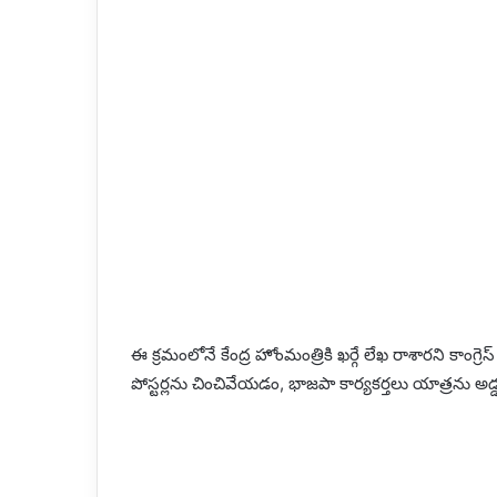
ఈ క్రమంలోనే కేంద్ర హోంమంత్రికి ఖర్గే లేఖ రాశారని కాంగ్రెస్ 
పోస్టర్లను చించివేయడం, భాజపా కార్యకర్తలు యాత్రను అడ