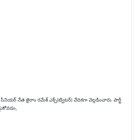
సీనియర్ నేత జైరాం రమేశ్‌ ఎక్స్‌(ట్విటర్‌) వేదికగా వెల్లడించారు. పార్టీ
్డుకోవడం,