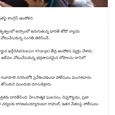
తపై కాంగ్రెస్‌ ఆందోళన
) నేతృత్వంలో అస్సాంలో జరుగుతున్న భారత్‌ జోడో న్యాయ
 చోటుచేసుకున్న సంగతి తెలిసిందే..
ర్జున ఖర్గే(Mallikarjun Kharge) తీవ్ర ఆందోళన వ్యక్తం చేశారు.
రు. ఇటీవల చోటుచేసుకున్న భద్రతాపరమైన లోపాలను దానిలో
) గువాహటి నగరంలోకి ప్రవేశించకుండా పోలీసులు మంగళవారం
ీటిని తోసుకుని ముందుకు దూసుకెళ్లారు.
క్తతకు దారితీసింది. హింసాత్మక ఘటనలు, రెచ్చగొట్టడం, ప్రజా
 వంటి చర్యలకు కారణమయ్యారంటూ రాహుల్‌, ఇతర నేతలపై పోలీసులు