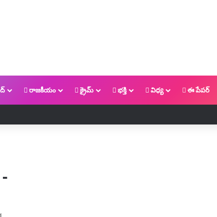
ద్
రాజకీయం
క్రైమ్
భక్తి
విధ్య
ఈ పేపర్
…
d