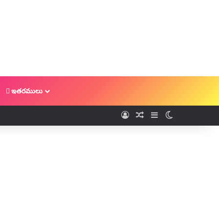
ఇతరములు
Log In
Random Article
Sidebar
Switch skin