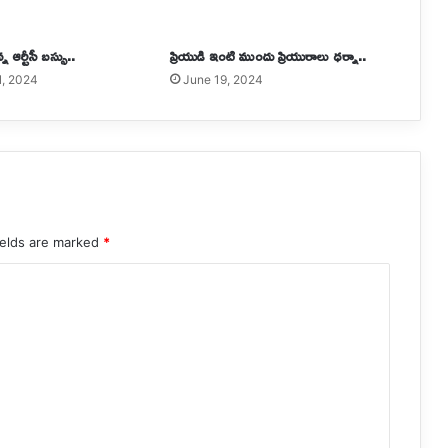
న ఆర్టీసీ బస్సు..
ప్రియుడి ఇంటి ముందు ప్రియురాలు ధర్నా..
1, 2024
June 19, 2024
ields are marked
*