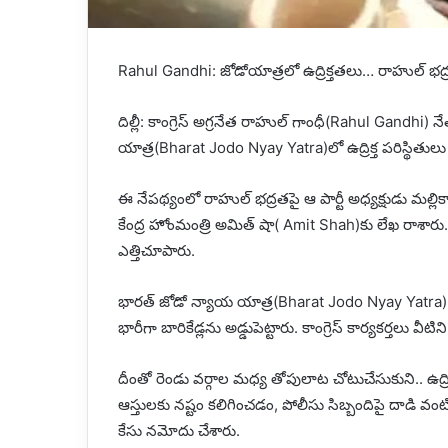
Rahul Gandhi: జోడోయాత్రలో ఉద్రిక్తతలు… రాహుల్‌ భద్ర
దిల్లీ: కాంగ్రెస్‌ అగ్రనేత రాహుల్‌ గాంధీ(Rahul Gandhi
యాత్ర(Bharat Jodo Nyay Yatra)లో ఉద్రిక్త పరిస్థితులు
ఈ నేపథ్యంలో రాహుల్ భద్రతపై ఆ పార్టీ అధ్యక్షుడు మల్లికా
కేంద్ర హోంమంత్రి అమిత్‌ షా( Amit Shah)కు లేఖ రాశా
ఎత్తిచూపారు.
భారత్‌ జోడో న్యాయ యాత్ర(Bharat Jodo Nyay Yatra
భారీగా బారికేడ్లను అడ్డుపెట్టారు. కాంగ్రెస్‌ కార్యకర్తలు వ
దీంతో రెండు వర్గాల మధ్య తోపులాట చోటుచేసుకుని.. ఉద్రి
ఆస్తులకు నష్టం కలిగించడం, పోలీసు సిబ్బందిపై దాడి
కేసు నమోదు చేశారు.