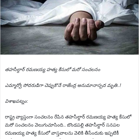
తహసీల్దార్ రమణయ్య హత్య కేసులో మరో సంచలనం
ఎమ్మార్వో సోదరుడిగా చెప్పుకొనే రాజేంద్ర అనుమానాస్పద మృతి..!
విశాఖపట్నం:
రాష్ట్ర వ్యాప్తంగా సంచలనం రేపిన తహసీల్దార్ రమణయ్య హత్య కేసులో
మరో సంచలనం వెలుగుచూసింది.. బొండపల్లి తహసీల్దార్ సనపల
రమణయ్య హత్య కేసులో వాస్తవాలను వెలికి తీసేందుకు ఇప్పటికీ