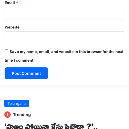
Email
*
Website
Save my name, email, and website in this browser for the next
time I comment.
A
l
t
e
r
n