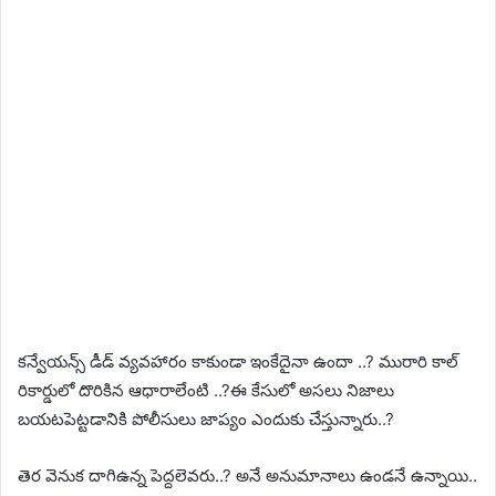
కన్వేయన్స్ డీడ్ వ్యవహారం కాకుండా ఇంకేదైనా ఉందా ..? మురారి కాల్
రికార్డులో దొరికిన ఆధారాలేంటి ..?ఈ కేసులో అసలు నిజాలు
బయటపెట్టడానికి పోలీసులు జాప్యం ఎందుకు చేస్తున్నారు..?
తెర వెనుక దాగిఉన్న పెద్దలెవరు..? అనే అనుమానాలు ఉండనే ఉన్నాయి..