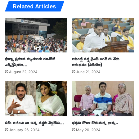
Related Articles
ఫార్మా ప్రమాద మృతులకు రూ.కోటి
అసెంబ్లీ వద్ద వైఎస్ జగన్ కు చేదు
ఎక్స్‌గ్రేషియా…
అనుభవం (వీడియో)
August 22, 2024
June 21, 2024
ఏమీ ఆశించి నా అన్న వద్దకు వెళ్లలేదు…
భర్తను రోజూ కొడుతున్న భార్య..
January 26, 2024
May 20, 2024