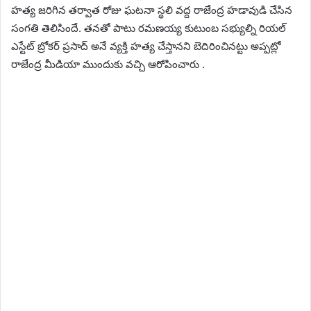
హత్య జరిగిన తర్వాత రోజు ఘటనా స్థలి వద్ద రాజేంద్ర హడావుడి చేసిన
సంగతి తెలిసిందే. తనతో పాటు రమణయ్య కుటుంబ సభ్యుల్ని రియల్
ఎస్టేట్ బ్రోకర్ ప్రసాద్ అనే వ్యక్తి హత్య చేస్తానని బెదిరించినట్టు అప్పట్లో
రాజేంద్ర మీడియా ముందుకు వచ్చి ఆరోపించారు .