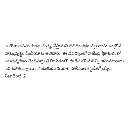
ఆ రోజు తనను కూడా హత్య చేస్తామని బెదిరించడం వల్ల తాను ఇంట్లోనే
దాక్కున్నట్టు మీడియాకు తెలిపారు. ఈ నేపథ్యంలో రాజేంద్ర శ్రీకాకుళంలో
బలవన్మరణం చెందినట్టు తెలియడంతో ఈ కేసులో మరిన్ని అనుమానాలు
పెరిగిపోతున్నాయి . నిందితుడు మురారి పోలీసుల కస్టడీలో చెప్పిన
నిజాలేంటి..?