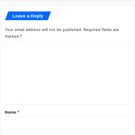
Leave a Reply
Your email address will not be published.
Required fields are
marked
*
C
o
m
m
e
n
t
*
Name
*