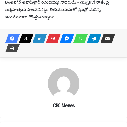
అంతలోనే తహసీల్దార్ రమణయ్య సోదరుడిగా చెప్పుకొనే రాజేంద్ర
ఆత్మహత్యకు పాలపడినట్టు తెలియయడంతో ప్రజల్లో మరిన్ని
అనుమానాలు రేకెత్తుతున్నాయి ..
CK News