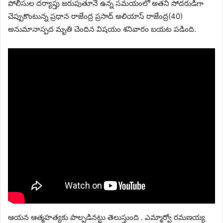
పోలీసుల దర్యాప్తు జరుపుతూనే ఉన్న సమయంలో అతని సోదరుడిగా
చెప్పుకొంటున్న ప్రధాన రాజేంద్ర ప్రసాద్ అలియాస్ రాజేంద్ర(40)
అనుమానాస్పద మృతి చెందిన విషయం శనివారం బయట పడింది.
ఆయన ఆత్మహత్యకు పాల్పడినట్టు తెలుస్తుంది . ఎమ్మార్వో రమణయ్య