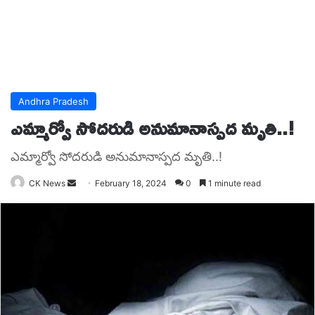
Andhra Pradesh
ఎమ్మార్వో సోదరుడి అనుమానాస్పద మృతి..!
ఎమ్మార్వో సోదరుడి అనుమానాస్పద మృతి..!
Send
CK News
February 18, 2024
0
1 minute read
an
email