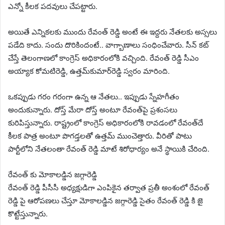
ఎన్నో కీలక పదవులు చేపట్టారు.
అయితే ఎన్నికలకు ముందు రేవంత్ రెడ్డి అంటే ఈ ఇద్దరు నేతలకు అస్సలు
పడేది కాదు. సందు దొరికిందంటే.. వాగ్బాణాలు సంధించేవారు. సీన్ కట్
చేస్తే తెలంగాణలో కాంగ్రెస్ అధికారంలోకి వచ్చింది. రేవంత్‌ రెడ్డి సీఎం
అయ్యాక కోమటిరెడ్డి, ఉత్తమ్‌కుమార్‌రెడ్డి స్వరం మారింది.
ఒకప్పుడు గరం గరంగా ఉన్న ఆ నేతలు.. ఇప్పుడు స్నేహగీతం
అందుకున్నారు. దోస్త్ మేరా దోస్త్ అంటూ రేవంత్‌పై ప్రశంసలు
కురిపిస్తున్నారు. రాష్ట్రంలో కాంగ్రెస్ అధికారంలోకి రావడంలో రేవంత్‌దే
కీలక పాత్ర అంటూ పొగడ్తలతో ఉత్తమ్ ముంచెత్తారు. వీరితో పాటు
పార్టీలోని నేతలంతా రేవంత్ రెడ్డి మాటే శిరోధార్యం అనే స్థాయికి చేరింది.
రేవంత్ కు మోకాలడ్డిన జగ్గారెడ్డి
రేవంత్ రెడ్డి పీసీసీ అధ్యక్షుడిగా ఎంపికైన తర్వాత ప్రతీ అంశంలో రేవంత్
రెడ్డి పై ఆరోపణలు చేస్తూ మోకాలడ్డిన జగ్గారెడ్డి సైతం రేవంత్ రెడ్డి కి జై
కొట్టేస్తున్నారు.