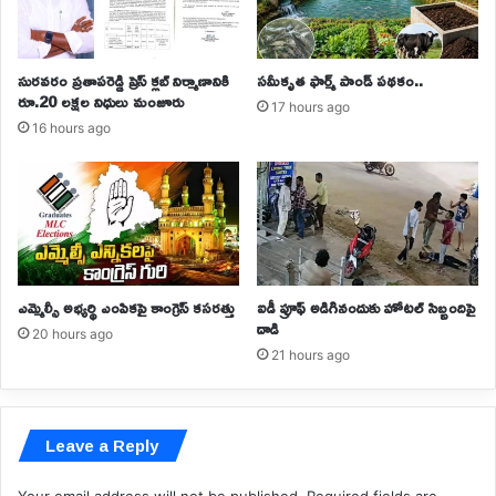
సురవరం ప్రతాపరెడ్డి ప్రెస్ క్లబ్ నిర్మాణానికి
సమీకృత ఫార్మ్ పాండ్ పథకం..
రూ.20 లక్షల నిధులు మంజూరు
17 hours ago
16 hours ago
ఎమ్మెల్సీ అభ్యర్థి ఎంపికపై కాంగ్రెస్ కసరత్తు
ఐడీ ప్రూఫ్ అడిగినందుకు హోటల్‌ సిబ్బందిపై
దాడి
20 hours ago
21 hours ago
Leave a Reply