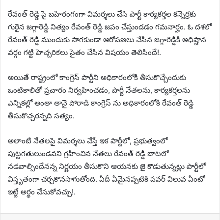
రేవంత్ రెడ్డి పై బహిరంగంగా విమర్శలు చేసి పార్టీ కార్యకర్తల కన్నెర్రకు
గురైన జగ్గారెడ్డి నిత్యం రేవంత్ రెడ్డి జపం చేస్తుండడం గమనార్హం. ఓ దశలో
రేవంత్ రెడ్డి ముందుకు సాగకుండా ఆరోపణలు చేసిన జగ్గారెడ్డికి అధిష్టాన
వర్గం గట్టి హెచ్చరికలు సైతం చేసిన విషయం తెలిసిందే!.
అయితే రాష్ట్రంలో కాంగ్రెస్ పార్టీని అధికారంలోకి తీసుకొచ్చేందుకు
ఒంటికాలితో ప్రచారం నిర్వహించడం, పార్టీ నేతలను, కార్యకర్తలను
ఎన్నికల్లో అంతా తానై పోరాడి కాంగ్రెస్ ను అధికారంలోకి రేవంత్ రెడ్డి
తీసుకొచ్చరన్నది సత్యం.
అలాంటి నేతలపై విమర్శలు చేస్తే ఇక పార్టీలో, ప్రభుత్వంలో
పుట్టగతులుండవని గ్రహించిన నేతలు రేవంత్ రెడ్డి బాటలో
నడవాల్సిందేనన్న నిర్ణయం తీసుకొని ఆయనకు జై కొడుతున్నట్లు పార్టీలో
విస్తృతంగా చర్చకొనసాగుతోంది. ఏదీ ఏమైనప్పటికి పవర్ విలువ ఏంటో
ఇట్టే అర్థం చేసుకోవచ్చు!.