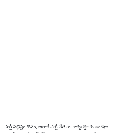
పార్టీ పట్టిష్టం కోసం, అలాగే పార్టీ నేతలు, కార్యకర్తలకు అండగా