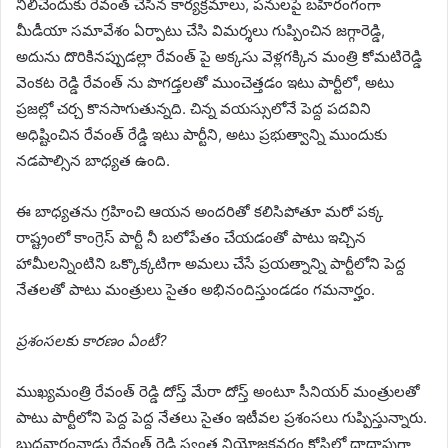
నిలిచేందుకు రేవంత్ చేసిన కార్యక్రమాలు, పనులపై బహిరంగంగా
మీడీయా సమావేశం ఏర్పాటు చేసి విమర్శలు గుప్పించిన జగ్గారెడ్డి,
అదును దొరికినప్పుడల్లా రేవంత్ పై అక్కసు వెళ్లగక్కిన మంత్రి కోమటిరెడ్డి
వెంకట రెడ్డి రేవంత్ ను పొగడ్తలతో ముంచెత్తడం ఇటు పార్టీలో, అటు
ప్రజల్లో చర్చ కొనసాగుతున్నది. చిన్న వయస్సులోనే పెద్ద పదవిని
అధిష్టించిన రేవంత్ రేడ్డి ఇటు పార్టీని, అటు ప్రభుత్వాన్ని ముందుకు
నడపాల్సిన బాధ్యత ఉంది.
ఈ బాధ్యతను గ్రహించి ఆయన అందరితో కలిసిపోతూ మరో పక్క
రాష్ట్రంలో కాంగ్రెస్ పార్టీ నీ బలోపేతం చేయడంతో పాటు ఇచ్చిన
హామీలన్నింటిని ఒక్కొక్కటిగా అమలు చేసే ప్రయత్నాన్ని పార్టీలోని పెద్ద
నేతలతో పాటు మంత్రులు సైతం అభినందిస్తుండడం గమనార్హం.
ప్రశంసలకు కారణం ఏంటీ?
ముఖ్యమంత్రి రేవంత్ రెడ్డి దోస్త్ మేరా దోస్త్ అంటూ సీనియర్ మంత్రులతో
పాటు పార్టీలోని పెద్ద పెద్ద నేతలు సైతం ఇటీవల ప్రశంసలు గుప్పిస్తున్నారు.
బుధవారంనాడు రేవంత్ రెడ్డి స్వంత నియోజకవర్గం కోస్గిలో దాదాపుగా