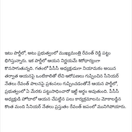
ఇటు పార్టీలో, అటు ప్రభుత్వంలో ముఖ్యమంత్రి రేవంత్ రెడ్డి పట్టు
భిగిస్తున్నారు. ఇక పార్టీలో ఆయన నిర్ణయమే శిరోధార్యంగా
కొనసాగుతున్నది. గతంలో పీసీసీ అధ్యక్షుడుగా నియామకం అయిన
తర్వాత ఆయనపై ఒంటికాలితో లేచి ఆరోపణలు గుప్పించిన సీనియర్
నేతలు రేవంత్ పాలనపై ప్రశంసలు గుప్పించడంతోనే ఆయన పార్టీలో,
ప్రభుత్వంలో ఏ మేరకు పట్టుసాధించారో ఇట్టే అర్థం అవుతుంది. పీసీసీ
అధ్యక్షుడి హోదాలో ఆయన చేపట్టిన పలు కార్యక్రమాలను మోకాలడ్డిన
కొంత మంది సీనియర్ నేతలు ప్రస్తుతం రేవంత్ జపంలో మునిగిపోయారు.