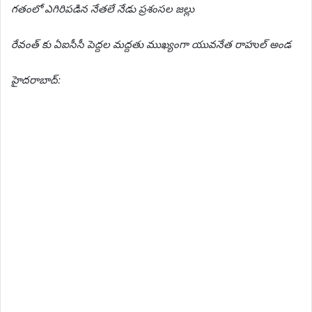
గతంలో ఎగిరిపడిన నేతలే నేడు ప్రశంసల జల్లు
రేవంత్ కు
ఏఐసీసీ పెద్దల మద్దతు ముఖ్యంగా యువనేత రాహుల్ అండ
హైదరాబాద్: