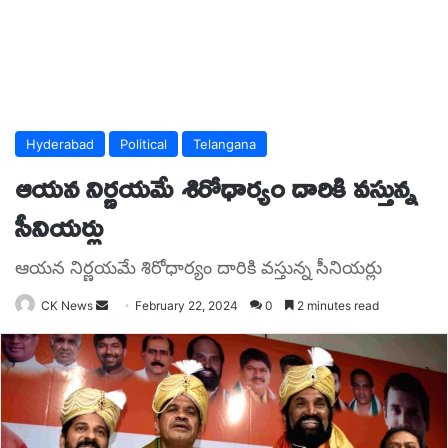
Hyderabad
Political
Telangana
ఆయన నిర్ణయమే శిరోధార్యం దారికి వస్తున్న
సీనియర్లు
ఆయన నిర్ణయమే శిరోధార్యం దారికి వస్తున్న సీనియర్లు
Send
CK News
February 22, 2024
0
2 minutes read
an
email