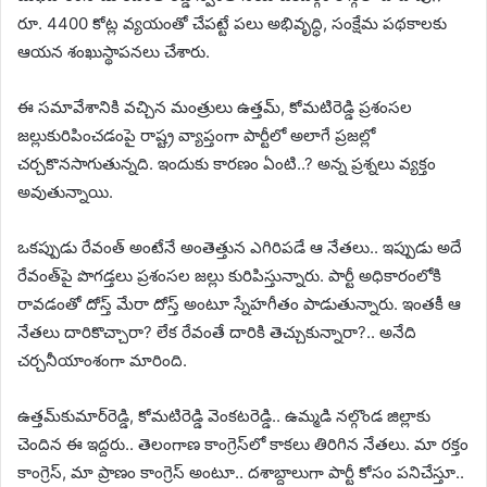
రూ. 4400 కోట్ల వ్యయంతో చేపట్టే పలు అభివృద్ధి, సంక్షేమ పథకాలకు
ఆయన శంఖుస్థాపనలు చేశారు.
ఈ సమావేశానికి వచ్చిన మంత్రులు ఉత్తమ్, కోమటిరెడ్డి ప్రశంసల
జల్లుకురిపించడంపై రాష్ట్ర వ్యాప్తంగా పార్టీలో అలాగే ప్రజల్లో
చర్చకొనసాగుతున్నది. ఇందుకు కారణం ఏంటి..? అన్న ప్రశ్నలు వ్యక్తం
అవుతున్నాయి.
ఒకప్పుడు రేవంత్ అంటేనే అంతెత్తున ఎగిరిపడే ఆ నేతలు.. ఇప్పుడు అదే
రేవంత్‌పై పొగడ్తలు ప్రశంసల జల్లు కురిపిస్తున్నారు. పార్టీ అధికారంలోకి
రావడంతో దోస్త్ మేరా దోస్త్ అంటూ స్నేహగీతం పాడుతున్నారు. ఇంతకీ ఆ
నేతలు దారికొచ్చారా? లేక రేవంతే దారికి తెచ్చుకున్నారా?.. అనేది
చర్చనీయాంశంగా మారింది.
ఉత్తమ్‌కుమార్‌రెడ్డి, కోమటిరెడ్డి వెంకటరెడ్డి.. ఉమ్మడి నల్గొండ జిల్లాకు
చెందిన ఈ ఇద్దరు.. తెలంగాణ కాంగ్రెస్‌లో కాకలు తిరిగిన నేతలు. మా రక్తం
కాంగ్రెస్, మా ప్రాణం కాంగ్రెస్ అంటూ.. దశాబ్దాలుగా పార్టీ కోసం పనిచేస్తూ..