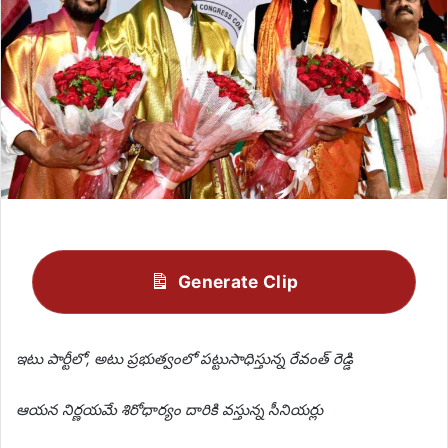
Generate Clip
ఇటు పార్టీలో, అటు ప్రభుత్వంలో పట్టుసాధిస్తున్న రేవంత్ రెడ్డి
ఆయన నిర్ణయమే శిరోధార్యం దారికి వస్తున్న సీనియర్లు