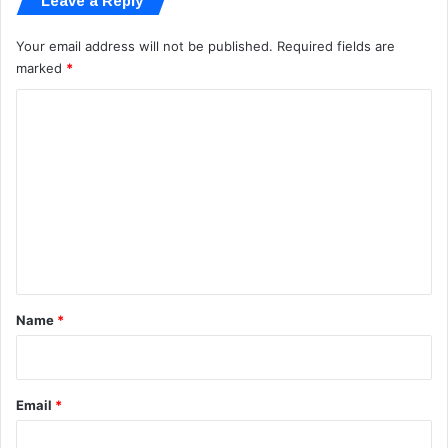
Leave a Reply
Your email address will not be published.
Required fields are
marked
*
C
o
m
m
e
n
t
*
Name
*
Email
*