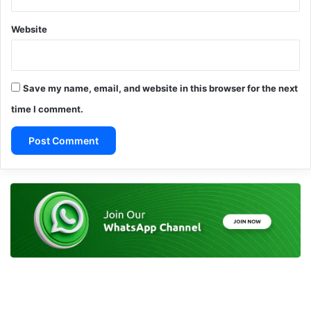
Website
Save my name, email, and website in this browser for the next
time I comment.
A
l
t
e
r
n
a
t