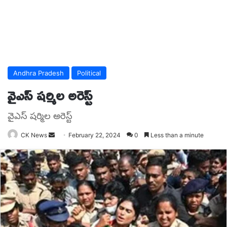
Andhra Pradesh
Political
వైఎస్ ష‌ర్మిల అరెస్ట్
వైఎస్ ష‌ర్మిల అరెస్ట్
Send
CK News
February 22, 2024
0
Less than a minute
an
email