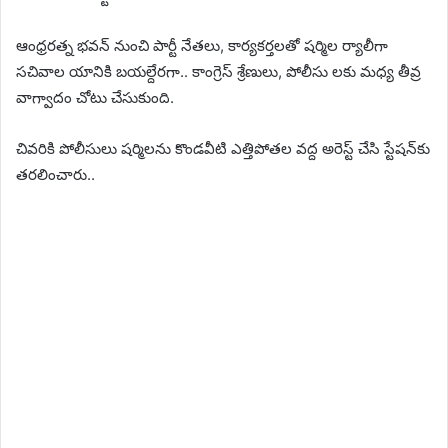
ఆంధ్రరత్న భవన్ నుంచి పార్టీ నేతలు, కార్యకర్తలతో షర్మిల ర్యాలీగా
సచివాల యానికి బయల్దేరగా.. కాంగ్రెస్ శ్రేణులు, పోలీసు లకు మధ్య తీవ్ర
వాగ్వాదం చోటు చేసుకుంది.
చివరికి పోలీసులు షర్మిలను కొండవీటి ఎత్తిపోతల వద్ద అరెస్ట్ చేసి స్టేష‌న్‌కు
తరలించారు..