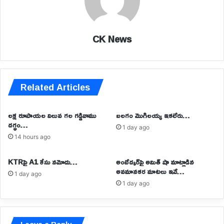
CK News
Related Articles
లక్ష రూపాయల విలువ గల గడ్డివాము
బలగం మొగిలయ్య ఇకలేరు…
దగ్ధం…
1 day ago
14 hours ago
KTRపై A1 కేసు నమోదు…
అంబేద్కర్⁬పై అమిత్ షా మాట్లాడిన
అవమానకర మాటలు ఇవే…
1 day ago
1 day ago