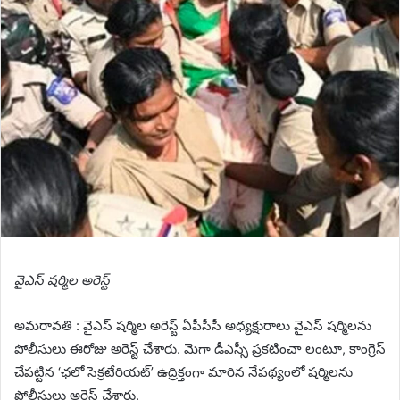
వైఎస్ ష‌ర్మిల అరెస్ట్
అమరావతి : వైఎస్ ష‌ర్మిల అరెస్ట్ ఏపీసీసీ అధ్య‌క్షురాలు వైఎస్ ష‌ర్మిలను
పోలీసులు ఈరోజు అరెస్ట్ చేశారు. మెగా డీఎస్సీ ప్రకటించా లంటూ, కాంగ్రెస్
చేపట్టిన ‘ఛలో సెక్రటేరియట్’ ఉద్రిక్తంగా మారిన నేప‌థ్యంలో ష‌ర్మిల‌ను
పోలీసులు అరెస్ట్ చేశారు.