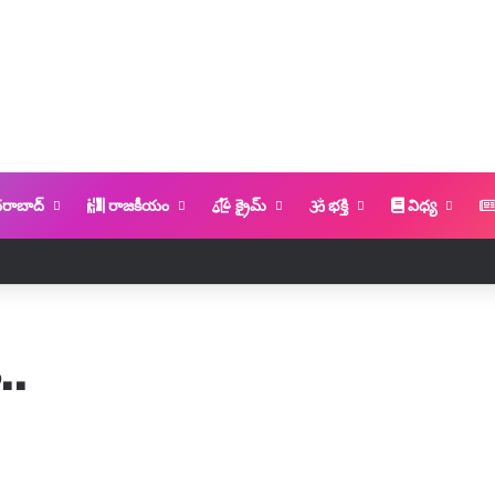
రాబాద్
రాజకీయం
క్రైమ్
భక్తి
విధ్య
..