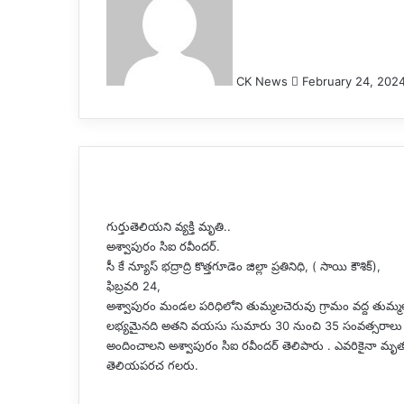
email
CK News
February 24, 202
గుర్తుతెలియని వ్యక్తి మృతి..
అశ్వాపురం సిఐ రవీందర్.
సీ కే న్యూస్ భద్రాద్రి కొత్తగూడెం జిల్లా ప్రతినిధి, ( సాయి కౌశిక్),
ఫిబ్రవరి 24,
అశ్వాపురం మండల పరిధిలోని తుమ్మలచెరువు గ్రామం వద్ద తుమ
లభ్యమైనది అతని వయసు సుమారు 30 నుంచి 35 సంవత్సరాలు కలిగి 
అందించాలని అశ్వాపురం సిఐ రవీందర్ తెలిపారు . ఎవరికైనా మృత 
తెలియపరచ గలరు.