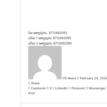
సిఐ ఆశ్వాపురo, 8712682093
ఎస్ఐ-1 ఆశ్వాపురo 8712682095
ఎస్ఐ-2 ఆశ్వాపురo 8712682096
S
e
n
d
a
n
CK News
February 24, 202
e
Share
m
Facebook
X
LinkedIn
Pinterest
Messenger
a
Print
i
l