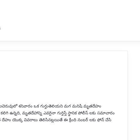
4
్మలచెరువులో శనివారం ఒక గుర్తుతెలియని మగ మనిషి మృతదేహం
ఉన్నది, మృతదేహాన్ని ఎవరైనా గుర్తిస్తే స్థానిక పోలీస్ లకు సమాచారం
దేహం యొక్క వివరాలు తెలిసినట్లయితే ఈ క్రింది నంబర్ లకు ఫోన్ చేసి