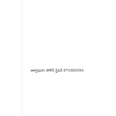
ఆశ్వాపురo పోలీస్ స్టేషన్ 8712682094,