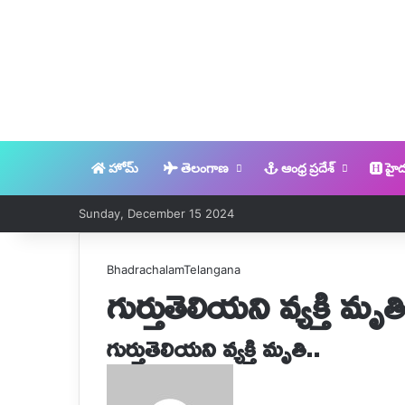
హోమ్
తెలంగాణ
ఆంధ్ర ప్రదేశ్
హైద
Sunday, December 15 2024
Bhadrachalam
Telangana
గుర్తుతెలియని వ్యక్తి మృతి
గుర్తుతెలియని వ్యక్తి మృతి..
Send
an