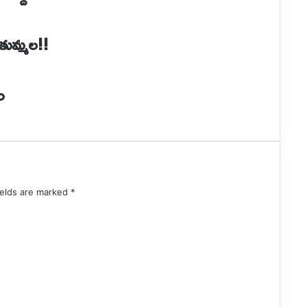
 తుమ్మల!!
ం
ields are marked
*