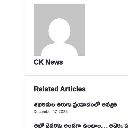
CK News
Related Articles
శభరిమల తిరుగు ప్రయానంలో అపశ్రతి
December 17, 2023
ఆటో డ్రైవర్లకు అండగా ఉంటాం… అధైర్య పడ