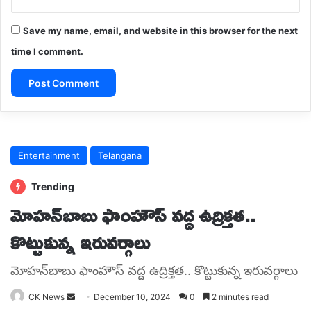
Save my name, email, and website in this browser for the next
time I comment.
A
l
t
e
r
n
a
t
i
v