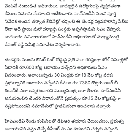
వెంటనే సంబంధిత అధికారులు, బాధ్యులైన ఉద్యోగులపై వ్యక్తిగతంగా
కేసులు నమోదు చేయాలని ఆదేశించారు. హెచ్ఎండీఏ నుంచి పూర్తి
నివేదిక అందిన తర్వాత కేబినేట్లో చర్చించి ఈ టెండర్ల వ్యవహారాన్ని సీబీఐ
లేదా అదే స్థాయి మరో దర్యాప్తు సంస్థకు అప్పగిస్తామని సీఎం చెప్పారు.
బుధవారం సచివాలయంలో హెచ్ఎండీఏ అధికారులతో ముఖ్యమంత్రి
రేవంత్ రెడ్డి సమీక్ష సమావేశం నిర్వహించారు.
టెండర్లకు ముందు ఔటర్ రింగ్ రోడ్డుపై ప్రతి నెలా గరిష్ఠంగా టోల్ వసూళ్లతో
ఏడాదికి రూ.600 కోట్ల ఆదాయం వచ్చేదని అధికారులు సీఎం
వివరించారు. అలాంటప్పుడు 30 ఏండ్లకు రూ.18 వేల కోట్ల వరకు
ప్రభుత్వానికి ఆదాయం వచ్చేదని కేవలం రూ.7380 కోట్లకు ఐఆర్ బీ
కంపెనీకి ఎలా అప్పగించారని ముఖ్యమంత్రి ఆరా తీశారు. హెచ్ఎండీఏ
అనుసరించిన టెండర్ విధానంతోనే ప్రభుత్వం రూ.15 వేల కోట్లకుపైగా
నష్టపోయిందని సమావేశంలో ప్రాథమికంగా అంచనాకు వచ్చారు.
హెచ్ఎండీఏ రెండు కంపెనీలతో డీపీఆర్ తయారు చేయించటం, ప్రభుత్వ
ఆదాయానికి నష్టం తెచ్చే డీపీఆర్ ను ఎంచుకుందని చర్చకు వచ్చింది.