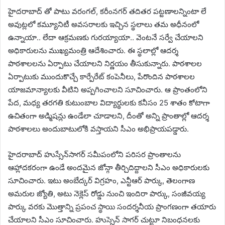
హైదరాబాద్ తో పాటు వరంగల్, కరీంనగర్ తదితర పట్టణాలన్నింటా లే
అవుట్లలో కమ్యూనిటీ అవసరాలకు ఇచ్చిన స్థలాలు తమ అధీనంలో
ఉన్నాయా.. లేదా ఆక్రమణకు గురయ్యాయా.. వెంటనే సర్వే చేయాలని
అధికారులను ముఖ్యమంత్రి ఆదేశించారు. ఈ స్థలాల్లో ఆదర్శ
పాఠశాలలను ఏర్పాటు చేయాలని నిర్ణయం తీసుకున్నారు. పాఠశాలల
ఏర్పాటుకు ముందుకొచ్చే కార్పేరేట్ కంపెనీలు, పేరొందిన పాఠశాలల
యాజమాన్యాలకు వీటిని అప్పగించాలని సూచించారు. ఆ ప్రాంతంలోని
పేద, మధ్య తరగతి కుటుంబాల విద్యార్థులకు కనీసం 25 శాతం కోటాగా
ఉచితంగా అడ్మిషన్లు ఉండేలా చూడాలని, దీంతో అన్ని ప్రాంతాల్లో ఆదర్శ
పాఠశాలలు అందుబాటులోకి వస్తాయని సీఎం అభిప్రాయపడ్డారు.
హైదరాబాద్ హుస్సేన్​సాగర్​ సమీపంలోని పరిసర ప్రాంతాలను
ఆహ్లాదకరంగా ఉండే అందమైన జోన్గా తీర్చిదిద్దాలని సీఎం అధికారులకు
సూచించారు. ఇటు అంబేద్కర్ విగ్రహం, ఎన్టీఆర్ పార్కు, తెలంగాణ
అమరుల జ్యోతి, అటు నెక్లెస్ రోడ్డు నుంచి ఇందిరా పార్కు, సంజీవయ్య
పార్కు వరకు మొత్తాన్ని ప్రపంచ స్థాయి సందర్శనీయ ప్రాంగణంగా తయారు
చేయాలని సీఎం సూచించారు. హుస్సెన్ సాగర్ చుట్టూ నిబంధనలకు