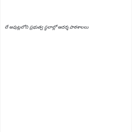
లే అవుట్లలోని ప్రభుత్వ స్థలాల్లో ఆదర్శ పాఠశాలలు