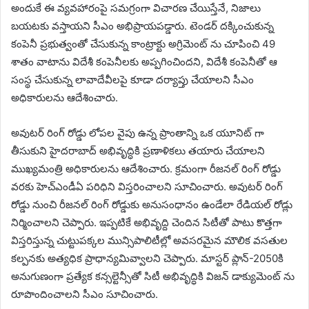
అందుకే ఈ వ్యవహారంపై సమగ్రంగా విచారణ చేయిస్తేనే, నిజాలు
బయటకు వస్తాయని సీఎం అభిప్రాయపడ్డారు. టెండర్ దక్కించుకున్న
కంపెనీ ప్రభుత్వంతో చేసుకున్న కాంట్రాక్టు అగ్రిమెంట్ ను చూపించి 49
శాతం వాటాను విదేశీ కంపెనీలకు అప్పగించిందని, విదేశీ కంపెనీతో ఆ
సంస్థ చేసుకున్న లావాదేవీలపై కూడా దర్యాప్తు చేయాలని సీఎం
అధికారులను ఆదేశించారు.
అవుటర్ రింగ్ రోడ్డు లోపల వైపు ఉన్న ప్రాంతాన్ని ఒక యూనిట్ గా
తీసుకుని హైదరాబాద్ అభివృద్ధికి ప్రణాళికలు తయారు చేయాలని
ముఖ్యమంత్రి అధికారులను ఆదేశించారు. క్రమంగా రీజనల్ రింగ్ రోడ్డు
వరకు హెచ్ఎండీఏ పరిధిని విస్తరించాలని సూచించారు. అవుటర్ రింగ్
రోడ్డు నుంచి రీజనల్ రింగ్ రోడ్డుకు అనుసంధానం ఉండేలా రేడియల్ రోడ్లు
నిర్మించాలని చెప్పారు. ఇప్పటికే అభివృద్ది చెందిన సిటీతో పాటు కొత్తగా
విస్తరిస్తున్న చుట్టుపక్కల మున్సిపాలిటీల్లో అవసరమైన మౌలిక వసతుల
కల్పనకు అత్యధిక ప్రాధాన్యమివ్వాలని చెప్పారు. మాస్టర్ ప్లాన్-2050కి
అనుగుణంగా ప్రత్యేక కన్సల్టెన్సీతో సిటీ అభివృద్ధికి విజన్ డాక్యుమెంట్ ను
రూపొందించాలని సీఎం సూచించారు.