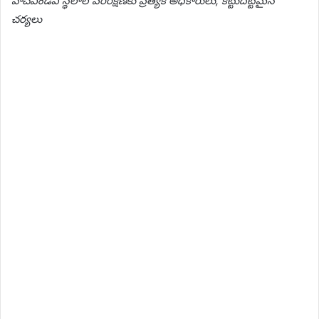
హెచ్ఎండీఏ స్థలాల పరిరక్షణకు ప్రత్యేక అధికారులు, కట్టుదిట్టమైన
చర్యలు