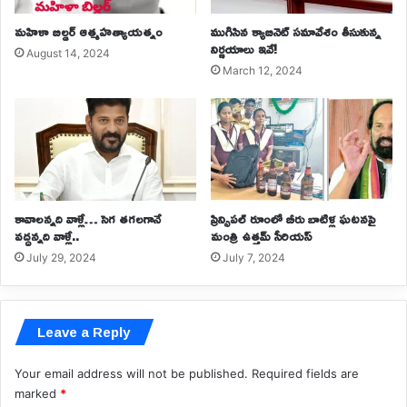
మహిళా బిల్డర్ ఆత్మహత్యాయత్నం
ముగిసిన క్యాబినెట్ సమావేశం తీసుకున్న
నిర్ణయాలు ఇవే!
August 14, 2024
March 12, 2024
కావాలన్నది వాళ్లే… సెగ తగలగానే
ప్రిన్సిపల్‌ రూంలో బీరు బాటిళ్ల ఘటనపై
వద్దన్నది వాళ్లే..
మంత్రి ఉత్తమ్ సీరియస్
July 29, 2024
July 7, 2024
Leave a Reply
Your email address will not be published.
Required fields are
marked
*