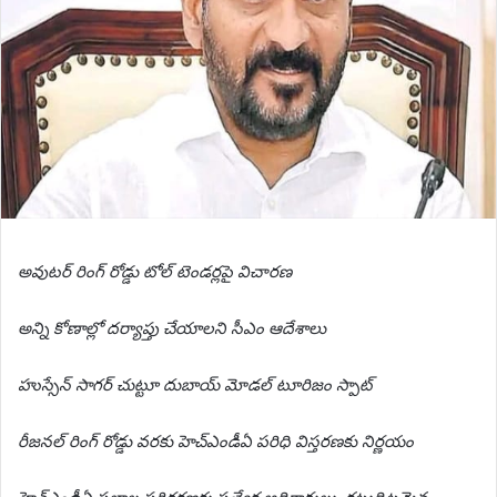
అవుటర్ రింగ్ రోడ్డు టోల్ టెండర్లపై విచారణ
అన్ని కోణాల్లో దర్యాప్తు చేయాలని సీఎం ఆదేశాలు
హుస్సేన్​ సాగర్​ చుట్టూ దుబాయ్ మోడల్​ టూరిజం స్పాట్
రీజనల్ రింగ్ రోడ్డు వరకు హెచ్ఎండీఏ పరిధి విస్తరణకు నిర్ణయం