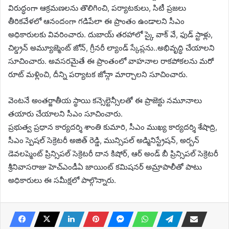
విరుద్ధంగా ఆక్రమణలను తొలిగించి, పర్యాటకులు, సిటీ ప్రజలు
తీరికవేళలో ఆనందంగా గడిపేలా ఈ ప్రాంతం ఉండాలని సీఎం
అధికారులకు వివరించారు. దుబాయ్ తరహాలో స్కై వాక్ వే, ఫుడ్ స్టాళ్లు,
చిల్డ్రన్ అమ్యూజ్మెంట్ జోన్, గ్రీనరీ ల్యాండ్ స్కేప్లను..అభివృద్ధి చేయాలని
సూచించారు. అవసరమైతే ఈ ప్రాంతంలో వాహనాల రాకపోకలను మరో
రూట్ మళ్లించి, దీన్ని పర్యాటక జోన్గా మార్చాలని సూచించారు.
వెంటనే అంతర్జాతీయ స్థాయి కన్సెల్టెన్సీలతో ఈ ప్రాజెక్టు నమూనాలు
తయారు చేయాలని సీఎం సూచించారు.
ప్రభుత్వ ప్రధాన కార్యదర్శి శాంతి కుమారి, సీఎం ముఖ్య కార్యదర్శి శేషాద్రి,
సీఎం స్పెషల్ సెక్రెటరీ అజిత్ రెడ్డి, మున్సిపల్ అడ్మినిస్ట్రేషన్, అర్బన్
డెవలప్మెంట్ ప్రిన్సిపల్ సెక్రెటరీ దాన కిషోర్, ఆర్ అండ్ బీ ప్రిన్సిపల్ సెక్రెటరీ
శ్రీనివాసరాజు హెచ్ఎండీఏ జాయింట్ కమిషనర్ అమ్రాపాలీతో పాటు
అధికారులు ఈ సమీక్షలో పాల్గొన్నారు.