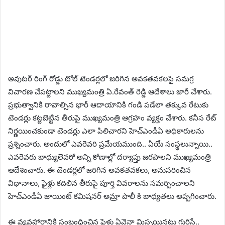
అవుటర్ రింగ్ రోడ్డు టోల్ టెండర్లలో జరిగిన అవకతవకలపై సమగ్ర
విచారణ చేపట్టాలని ముఖ్యమంత్రి ఏ.రేవంత్ రెడ్డి ఆదేశాలు జారీ చేశారు.
ప్రభుత్వానికి రావాల్సిన భారీ ఆదాయానికి గండి పడేలా తక్కువ రేటుకు
టెండర్లు కట్టబెట్టిన తీరుపై ముఖ్యమంత్రి ఆగ్రహం వ్యక్తం చేశారు. కనీస రేట్
నిర్ణయించకుండా టెండర్లు ఎలా పిలిచారని హెచ్ఎండీఏ అధికారులను
ప్రశ్నించారు. అందులో ఎవరెవరి ప్రమేయముంది.. ఏయే సంస్థలున్నాయి..
ఎవరెవరు బాధ్యులెవరో అన్ని కోణాల్లో దర్యాప్తు జరపాలని ముఖ్యమంత్రి
ఆదేశించారు. ఈ టెండర్లలో జరిగిన అవకతవకలు, అనుసరించిన
విధానాలు, ఫైళ్లు కదిలిన తీరుపై పూర్తి వివరాలను సమర్పించాలని
హెచ్ఎండీఏ జాయింట్ కమిషనర్ అమ్రా పాలీ కి బాధ్యతలు అప్పగించారు.
ఈ వ్యవహారానికి సంబంధించిన ఫైళ్లు ఏవైనా మిస్సయినట్లు గుర్తిస్తే..