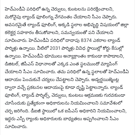
హెచ్ఎండీఏ పరిధిలో ఉన్న చెర్వులు, కుంటలను పరిరక్షించాలని,
మరోవైపు ల్యాండ్ ఫూలింగ్ను వేగవంతం చేయాలని సీఎం చెప్పారు.
అవసరమైతే ల్యాండ్ ఫూలింగ్, అక్కడి స్థలాల అభివృద్ది విషయంలో జిల్లా
కలెక్టర్ల సహకారం తీసుకోవాలని, సమన్వయంతో పని చేయాలని
సూచించారు. హెచ్ఎండీఏ పరిధిలో దాదాపు 8374 ఎకరాల ల్యాండ్
పార్శిళ్లు ఉన్నాయి. వీటిలో 2031 పార్శిళ్లు వివిధ స్థాయిల్లో కోర్టు కేసుల్లో
ఉన్నాయి. హెచ్ఎండీఏ భూములు అన్యాక్రాంతం కాకుండా కాపాడాలని,
డిజిటల్, జీపీఎస్ విధానాలతో ఎక్కడ ఎంత స్థలముందో మ్యాపింగ్
చేయాలని సీఎం సూచించారు. తమ పరిధిలో ఉన్న స్థలాలతో హెచ్ఎండీఏ
ఆదాయం పెంచుకునే చర్యలు చేపట్టాలని చెప్పారు. అడ్వర్టయిజ్మెంట్ల
ద్వారా వచ్చే ప్రకటనల ఆదాయంపై కూడా దృష్టి పెట్టాలన్నారు. ల్యాండ్
ఫూలింగ్, ల్యాండ్ పార్శిల్స్, చెర్వులు, కుంటలు ఆక్రమణకు గురవకుండా
చూసేందుకు ప్రత్యేకంగా అధికారులను నియమించాలని సమావేశంలో
చర్చ జరిగింది. డీఐజీ స్థాయిలో ఒక ఐపీఎస్ అధికారిని నియమించాలని,
ఇద్దరు ఎస్పీ ర్యాంకు అధికారులకు బాధ్యతలు అప్పగించాలని సీఎం
సూచించారు.