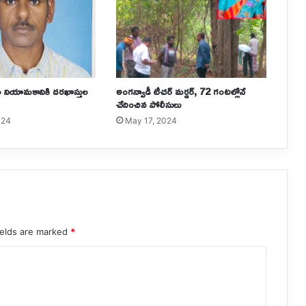
ల నియామ‌కానికి ద‌ర‌ఖాస్తుల
అంగన్వాడీ టీచర్ మర్డర్, 72 గంటల్లోనే
చేదించిన పోలీసులు
024
May 17, 2024
ields are marked
*