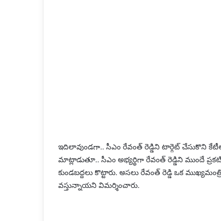
ఇదిలావుండగా.. సీఎం రేవంత్ రెడ్డిని టార్గెట్ చేసుకొ
మాట్లాడుతూ.. సీఎం అభ్యర్థిగా రేవంత్ రెడ్డిని ముందే ప్రకటి
కుండబద్దలు కొట్టారు. అసలు రేవంత్ రెడ్డి ఒక ముఖ్యమంత
వస్తున్నాయని విమర్శించారు.