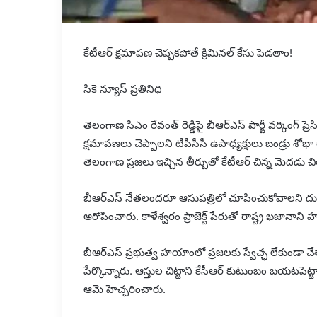
కేటీఆర్ క్షమాపణ చెప్పకపోతే క్రిమినల్ కేసు పెడతాం!
సికె న్యూస్ ప్రతినిధి
తెలంగాణ సీఎం రేవంత్ రెడ్డిపై బీఆర్ఎస్ పార్టీ వర్కింగ్ ప
క్షమాపణలు చెప్పాలని టీపీసీసీ ఉపాధ్యక్షులు బండ్రు శోభా
తెలంగాణ ప్రజలు ఇచ్చిన తీర్పుతో కేటీఆర్ చిన్న మెదడు చిత
బీఆర్ఎస్ నేతలందరూ ఆసుపత్రిలో చూపించుకోవాలని దుయ్యబట్
ఆరోపించారు. కాళేశ్వరం ప్రాజెక్ట్ పేరుతో రాష్ట్ర ఖజానాని
బీఆర్ఎస్ ప్రభుత్వ హయాంలో ప్రజలకు స్వేచ్ఛ లేకుండా చేశార
పేర్కొన్నారు. ఆస్తుల చిట్టాని కేసీఆర్ కుటుంబం బయటపెట్
ఆమె హెచ్చరించారు.