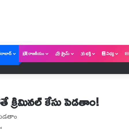
రాబాద్
రాజకీయం
క్రైమ్
భక్తి
విధ్య
ే క్రిమినల్ కేసు పెడతాం!
 పెడతాం
d