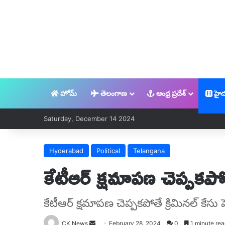
హోమ్
తెలంగాణ
ఆంధ్ర ప్రదేశ్
హైద
Saturday, December 14 2024
Hyderabad
Political
Telangana
కేటీఆర్ క్షమాపణ చెప్పకపోత
కేటీఆర్ క్షమాపణ చెప్పకపోతే క్రిమినల్ కేసు
Send
CK News
February 28, 2024
0
1 minute rea