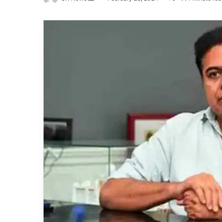
an
email