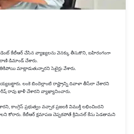
్రెసిడెంట్ కేటీఆర్ చేసిన వ్యాఖ్యలను వెనక్కు తీసుకొని, బహిరంగంగా
 రాణి డిమాండ్ చేశారు.
ికిపోయి మాట్లాడుతున్నారని సెటైర్లు వేశారు.
టారు. లంకె బిందెల్లాంటి రాష్ట్రాన్ని దివాళా తీసేలా చేశారని
 హరీష్ రావు ఖాళీ చేశారని వ్యాఖ్యానించారు.
ని, కాంగ్రెస్ ప్రభుత్వం వచ్చాక ప్రజలకి విముక్తి లభించిందని
టాలని కోరారు. కేటీఆర్ క్షమాపణ చెప్పకపోతే క్రిమినల్ కేసు పెడతామని