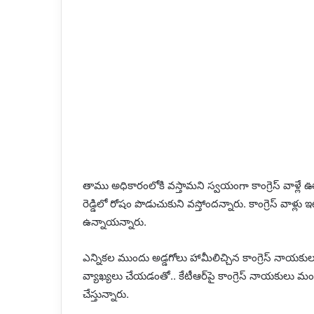
తాము అధికారంలోకి వస్తామని స్వయంగా కాంగ్రెస్ వాళ్లే ఊహ
రెడ్డిలో రోషం పొడుచుకుని వస్తోందన్నారు. కాంగ్రెస్ వాళ్లు 
ఉన్నాయన్నారు.
ఎన్నికల ముందు అడ్డగోలు హామీలిచ్చిన కాంగ్రెస్ నాయకు
వ్యాఖ్యలు చేయడంతో.. కేటీఆర్‌పై కాంగ్రెస్ నాయకులు మ
చేస్తున్నారు.