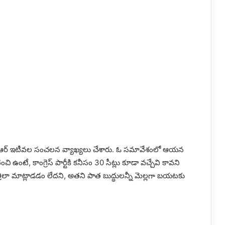
ని కేటీఆర్ ఇటీవల సంచలన వ్యాఖ్యలు చేశారు. ఓ సమావేశంలో ఆయన
ంచి ఉంటే, కాంగ్రెస్ పార్టీకి కనీసం 30 సీట్లు కూడా వచ్చేవి కావని
్రిలా మాట్లాడడం లేదని, అతని పాత బుద్ధులన్నీ మెల్లగా బయటకు