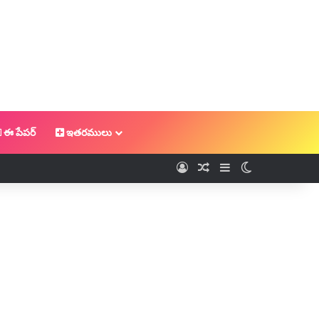
ఈ పేపర్
ఇతరములు
Log In
Random Article
Sidebar
Switch skin