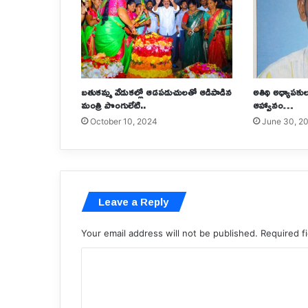
బతుకమ్మ వేడుకల్లో ఆడపడుచులతో ఆడిపాడిన
అతిథి అధ్యాప‌కు
మంత్రి పొంగులేటి..
ఆహ్వానం…
October 10, 2024
June 30, 2
Leave a Reply
Your email address will not be published.
Required f
C
o
m