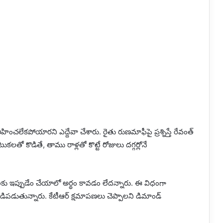
ించలేకపోయారని ఎద్దేవా చేశారు. రైతు రుణమాఫీపై ప్రశ్నిస్తే రేవంత్
ఇటుకలతో కొడితే, తాము రాళ్లతో కొట్టే రోజులు దగ్గర్లోనే
లకు ఇప్పుడేం చేయాలో అర్థం కావడం లేదన్నారు. ఈ విధంగా
ండిపడుతున్నారు. కేటీఆర్ క్షమాపణలు చెప్పాలని డిమాండ్