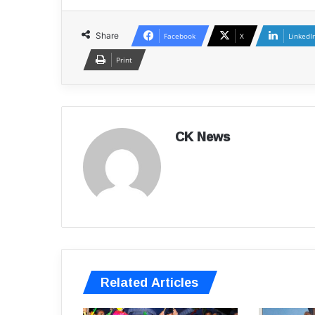
Share
Facebook
X
LinkedI
Print
CK News
Related Articles