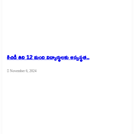
కిచిడీ తిని 12 మంది విద్యార్థులకు అస్వస్థత..
November 6, 2024