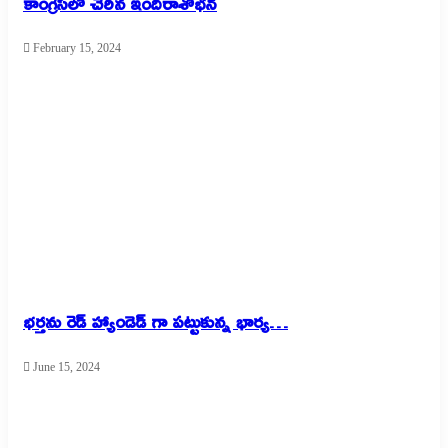
కాంగ్రెస్‌లో చేరిన ఇందిరాశోభన్
February 15, 2024
భర్తను రెడ్ హ్యాండెడ్ గా పట్టుకున్న భార్య…
June 15, 2024