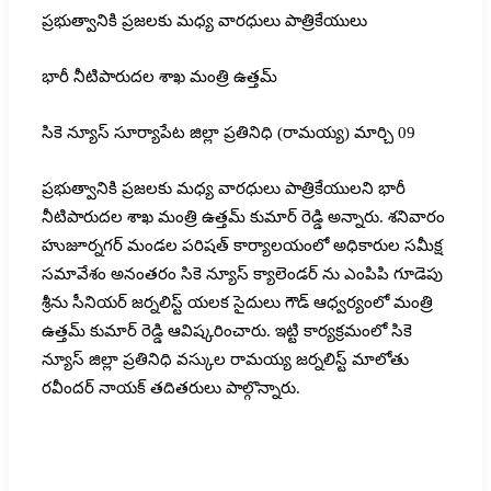
ప్రభుత్వానికి ప్రజలకు మధ్య వారధులు పాత్రికేయులు
భారీ నీటిపారుదల శాఖ మంత్రి ఉత్తమ్
సికె న్యూస్ సూర్యాపేట జిల్లా ప్రతినిధి (రామయ్య) మార్చి 09
ప్రభుత్వానికి ప్రజలకు మధ్య వారధులు పాత్రికేయులని భారీ
నీటిపారుదల శాఖ మంత్రి ఉత్తమ్ కుమార్ రెడ్డి అన్నారు. శనివారం
హుజూర్నగర్ మండల పరిషత్ కార్యాలయంలో అధికారుల సమీక్ష
సమావేశం అనంతరం సికె న్యూస్ క్యాలెండర్ ను ఎంపిపి గూడెపు
శ్రీను సీనియర్ జర్నలిస్ట్ యలక సైదులు గౌడ్ ఆధ్వర్యంలో మంత్రి
ఉత్తమ్ కుమార్ రెడ్డి ఆవిష్కరించారు. ఇట్టి కార్యక్రమంలో సికె
న్యూస్ జిల్లా ప్రతినిధి వస్కుల రామయ్య జర్నలిస్ట్ మాలోతు
రవీందర్ నాయక్ తదితరులు పాల్గొన్నారు.