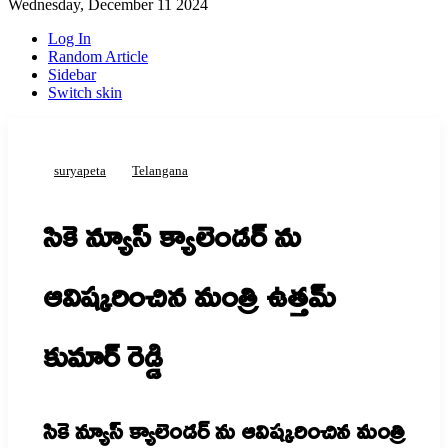
Wednesday, December 11 2024
Log In
Random Article
Sidebar
Switch skin
suryapeta
Telangana
సికె న్యూస్ క్యాలెండర్ ను
ఆవిష్కరించిన మంత్రి ఉత్తమ్
కుమార్ రెడ్డి
సికె న్యూస్ క్యాలెండర్ ను ఆవిష్కరించిన మంత్రి