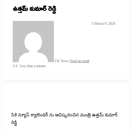
ఉత్తమ్ కుమార్ రెడ్డి
March 9, 2024
CK News
Send an email
0
Less than a minute
సికె న్యూస్ క్యాలెండర్ ను ఆవిష్కరించిన మంత్రి ఉత్తమ్ కుమార్
రెడ్డి