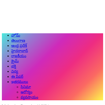
హోమ్
తెలంగాణ
ఆంధ్ర ప్రదేశ్
హైదరాబాద్
రాజకీయం
క్రైమ్
భక్తి
విధ్య
ఈ పేపర్
ఇతరములు
సినిమా
ఆరోగ్యం
వ్యవసాయం