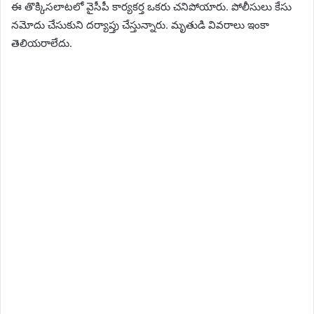
ఈ తొక్కిసలాటలో వైసీపీ కార్యకర్త ఒకరు చనిపోయారు. పోలీసులు కేసు
నమోదు చేసుకుని దర్యాప్తు చేస్తున్నారు. మృతుడి వివరాలు ఇంకా
తెలియరాలేదు.