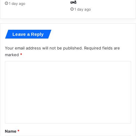
దాడి
1 day ago
1 day ago
Leave a Reply
Your email address will not be published.
Required fields are
marked
*
C
o
m
m
e
n
t
*
Name
*