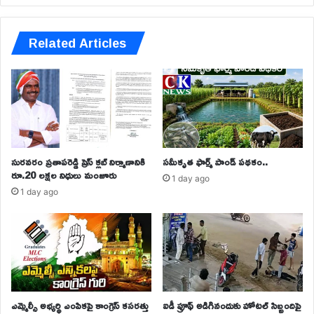
Related Articles
సురవరం ప్రతాపరెడ్డి ప్రెస్ క్లబ్ నిర్మాణానికి
సమీకృత ఫార్మ్ పాండ్ పథకం..
రూ.20 లక్షల నిధులు మంజూరు
1 day ago
1 day ago
ఎమ్మెల్సీ అభ్యర్థి ఎంపికపై కాంగ్రెస్ కసరత్తు
ఐడీ ప్రూఫ్ అడిగినందుకు హోటల్‌ సిబ్బందిపై