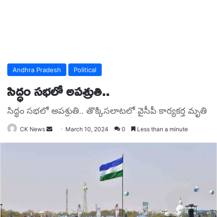
Andhra Pradesh
Political
సిద్ధం సభలో అపశ్రుతి..
సిద్ధం సభలో అపశ్రుతి.. తొక్కిసలాటలో వైసీపీ కార్యకర్త మృతి
Send
CK News
March 10, 2024
0
Less than a minute
an
email