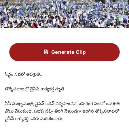
Generate Clip
సిద్ధం సభలో అపశ్రుతి..
తొక్కిసలాటలో వైసీపీ కార్యకర్త మృతి
ఏపీ ముఖ్యమంత్రి వైఎస్‌ జగన్‌ నిర్వహించిన బహిరంగ సభలో అపశ్రుతి
చోటు చేసుకుంది. సభకు వచ్చి తిరిగి వెళ్తుండగా జరిగిన తొక్కిసలాటలో
వైసీపీ కార్యకర్త ఒకరు మరణించారు.