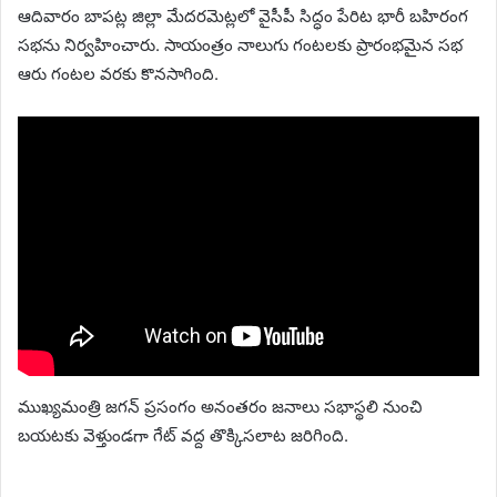
ఆదివారం బాపట్ల జిల్లా మేదరమెట్లలో వైసీపీ సిద్ధం పేరిట భారీ బహిరంగ
సభను నిర్వహించారు. సాయంత్రం నాలుగు గంటలకు ప్రారంభమైన సభ
ఆరు గంటల వరకు కొనసాగింది.
ముఖ్యమంత్రి జగన్ ప్రసంగం అనంతరం జనాలు సభాస్థలి నుంచి
బయటకు వెళ్తుండగా గేట్‌ వద్ద తొక్కిసలాట జరిగింది.