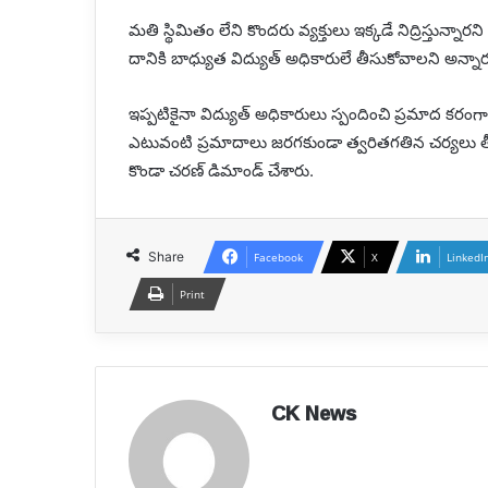
మతి స్థిమితం లేని కొందరు వ్యక్తులు ఇక్కడే నిద్రిస్తున్నా
దానికి బాధ్యుత విద్యుత్ అధికారులే తీసుకోవాలని అన్నా
ఇప్పటికైనా విద్యుత్ అధికారులు స్పందించి ప్రమాద కరంగ
ఎటువంటి ప్రమాదాలు జరగకుండా త్వరితగతిన చర్యలు తీసు
కొండా చరణ్ డిమాండ్ చేశారు.
Share
Facebook
X
LinkedI
Print
‘ప్రాణం
CK News
పోయినా
కేసు
పెట్టొద్దా
?’..