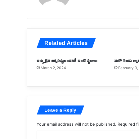
అల్లుఅర్జున్
అరెస్టుపై
4 hours ago
సీఎం
‘ప్రాణం పోయినా కేసు పెట్టొద్దా ?’.. అల్లుఅర్జున్ అ
రేవంత్
సీఎం రేవంత్
Related Articles
అర్హులైన జర్నలిస్టులందరికీ ఇంటి స్థలాలు
మరో రెండు గ్యా
March 2, 2024
February 3,
Leave a Reply
Your email address will not be published.
Required f
C