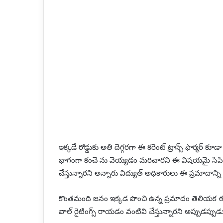
ఇక్కడే రోడ్డుకు అతి దెగ్గరగా ఈ కరెంట్ ట్రాన్స్ ఫార్మర్ కూ
భాగంగా కంచె ను వెయ్యడం మరిచారని ఈ విషయమై సిపిఐ ఎం
చేస్తున్నారని అన్నారు విద్యుత్ అధికారులు ఈ ప్రమాదాన్ని
కొంతమంది జనం ఇక్కడ పొంచి ఉన్న ప్రమాదం తెలియక ఈ కరెంట
వాల్ రైటింగ్స్ రాయడం వంటివి చేస్తున్నారని అప్పుడప్ప