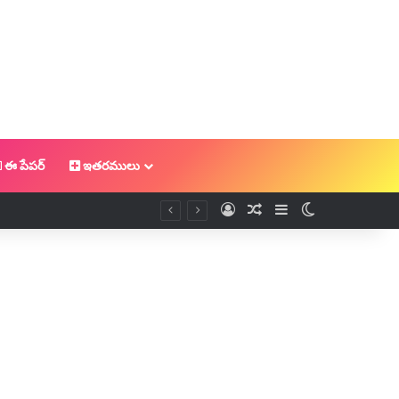
ఈ పేపర్
ఇతరములు
Log In
Random Article
Sidebar
Switch skin