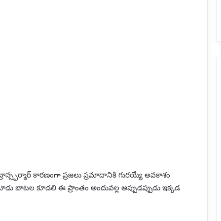
ట్రాన్స్ఫర్మార్ కారణంగా ప్రజలు ప్రమాదానికి గురయ్యే అవకాశం
ూడు బాటల కూడలి ఈ ప్రాంతం అందువల్ల అప్పుడప్పుడు ఇక్కడ