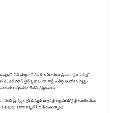
డా ఉన్నదని దీని చుట్టూ విద్యుత్ అధికారులు ప్రజల రక్షణ చర్యల్లో
ఎల్ మాస్ లైన్ ప్రజాపందా పార్టీగా తీవ్ర ఆందోళన వ్యక్తం
 ఎందుకు గుర్తించడం లేదని ప్రశ్నించారు
్ ట్రాన్స్ఫర్మార్ దిమ్మకు బ్యానర్లు కట్టడం పోస్టర్లు అంటించడం
ుడు పశువులు కూడా ఇక్కడే సేద తీరుతున్నాయి