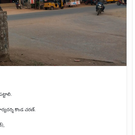
్టాలి.
ర్యదర్శి కొండ చరణ్.
్),