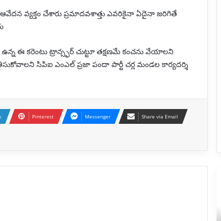
రని ఆవేదన వ్యక్తం చేశారు ప్రమాదవశాత్తు ఎవరికైనా ఏదైనా జరిగితే
రు
ా ఉన్న ఈ కరెంటు ట్రాన్స్ఫర్ చుట్టూ తక్షణమే కంచను వేయాలని
కోవాలని సిపిఐ ఎంఎల్ ప్రజా పందా పార్టీ చర్ల మండల కార్యదర్శి
n
Pinterest
Messenger
Share via Email
పరారీ
అల
లో
అర
మంచు
అర
మోహన్
(
బాబు
వ