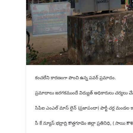
కంచలేని కారణంగా పొంచి ఉన్న పవర్ ప్రమాదం.
ప్రమాదాలు జరగకముందే విద్యుత్ అధికారులు చర్యలు చేపట
సిపిఐ ఎంఎల్ మాస్ లైన్ (ప్రజాపందా) పార్టీ చర్ల మండల కా
సీ కే న్యూస్ భద్రాద్రి కొత్తగూడెం జిల్లా ప్రతినిధి, ( సాయి కౌశిక