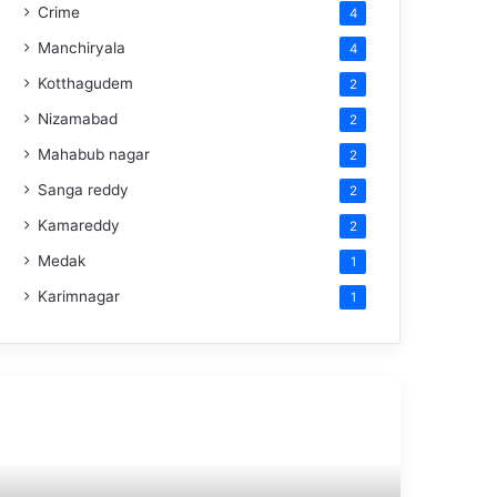
Crime
4
Manchiryala
4
Kotthagudem
2
Nizamabad
2
Mahabub nagar
2
Sanga reddy
2
Kamareddy
2
Medak
1
Karimnagar
1
్లు
రైతుకు
్జున్
బేడీలు..
ెస్ట్…
జైలు
సూపరింటెండెంట్‌
ీడియో)
సస్పెన్షన్‌