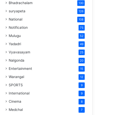
Bhadrachalam
130
suryapeta
126
National
108
Notification
75
Mulugu
52
Yadadri
49
Vyavasayam
25
Nalgonda
20
Entertainment
15
Warangal
12
SPORTS
9
International
9
Cinema
8
Medchal
7