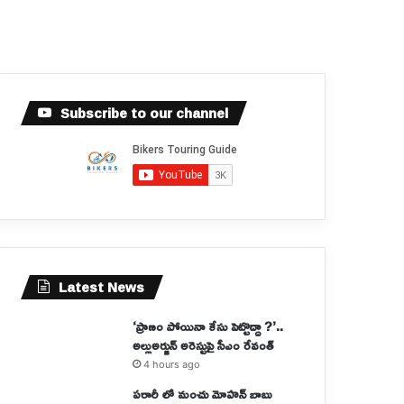
Subscribe to our channel
Latest News
‘ప్రాణం పోయినా కేసు పెట్టొద్దా ?’..
అల్లుఅర్జున్ అరెస్టుపై సీఎం రేవంత్
4 hours ago
పరారీ లో మంచు మోహన్ బాబు