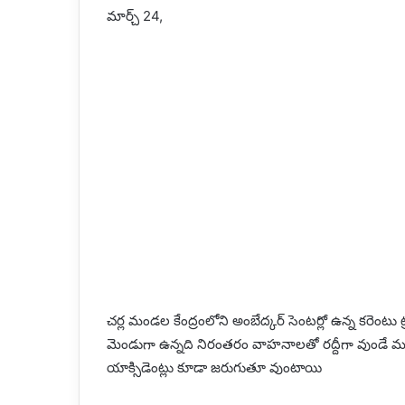
మార్చ్ 24,
చర్ల మండల కేంద్రంలోని అంబేద్కర్ సెంటర్లో ఉన్న కరెంటు 
మెండుగా ఉన్నది నిరంతరం వాహనాలతో రద్దీగా వుండే మ
యాక్సిడెంట్లు కూడా జరుగుతూ వుంటాయి