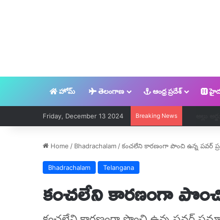
హోమ్
తెలంగాణ
ఆంధ్ర ప్రదేశ్
హైద
Friday, December 13 2024
Breaking News
అల్లు అర్జున్
Home
/
Bhadrachalam
/
కంచలేని కారణంగా పొంచి ఉన్న పవర్ ప
Bhadrachalam
Telangana
కంచలేని కారణంగా పొంచి
కంచలేని కారణంగా పొంచి ఉన్న పవర్ ప్రమ