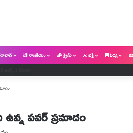
రాబాద్
రాజకీయం
క్రైమ్
భక్తి
విధ్య
 అరెస్ట్…( వీడియో)
్రమాదం
 ఉన్న పవర్ ప్రమాదం
ాదం