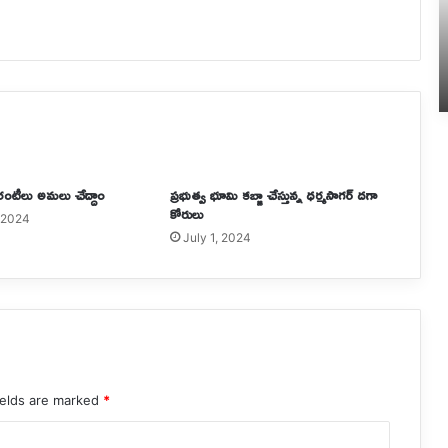
రెస్టుపై
6 hours ago
పరారీ లో మంచు మోహన్ బాబు
రంటీలు అమలు చేద్దాం
ప్రభుత్వ భూమి కబ్జా చేస్తున్న ధర్మసాగర్ దగా
కోరులు
 2024
July 1, 2024
ields are marked
*