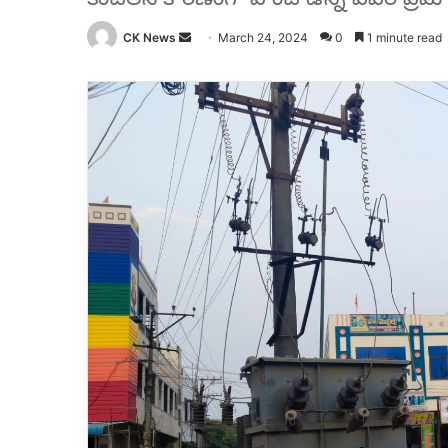
Send
CK News
March 24, 2024
0
1 minute read
an
email