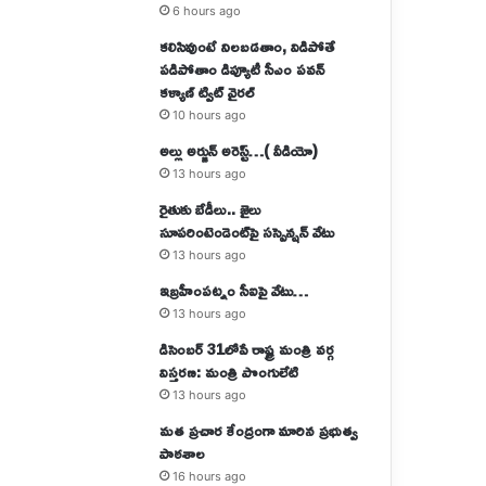
6 hours ago
కలిసివుంటే నిలబడతాం, విడిపోతే
పడిపోతాం డిప్యూటీ సీఎం పవన్
కళ్యాణ్ ట్విట్ వైరల్
10 hours ago
అల్లు అర్జున్ అరెస్ట్…( వీడియో)
13 hours ago
రైతుకు బేడీలు.. జైలు
సూపరింటెండెంట్‌పై సస్పెన్షన్‌ వేటు
13 hours ago
ఇబ్రహీంపట్నం సీఐపై వేటు…
13 hours ago
డిసెంబర్ 31లోపే రాష్ట్ర మంత్రి వర్గ
విస్తరణ: మంత్రి పొంగులేటి
13 hours ago
మత ప్రచార కేంద్రంగా మారిన ప్రభుత్వ
పాఠశాల
16 hours ago