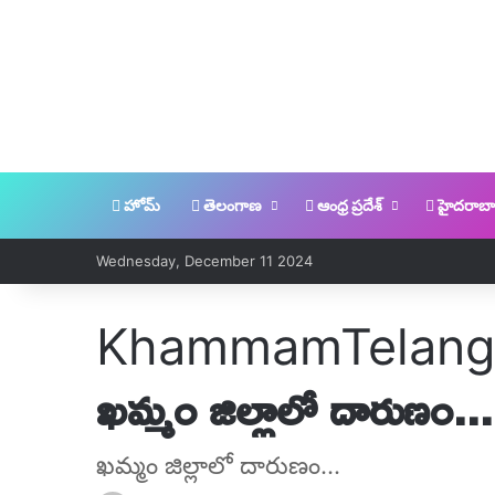
హోమ్
తెలంగాణ
ఆంధ్ర ప్రదేశ్
హైదరాబా
Wednesday, December 11 2024
Khammam
Telan
ఖమ్మం జిల్లాలో దారుణం...
ఖమ్మం జిల్లాలో దారుణం...