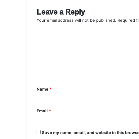
Leave a Reply
Your email address will not be published.
Required f
C
o
m
m
e
n
t
Name
*
*
Email
*
Save my name, email, and website in this browse