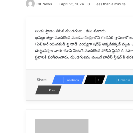
CK News
Send
April 25, 2024
0
Less than a minute
an
email
నిండు ప్రాణం తీసిన దుండగులు.. కేసు నమోదు
ఖమ్మం జిల్లా ముదిగొండ మండల కేంద్రంలోని గంధసిరి గ్రామంల
(24)అనే యువకుడి పై దాడి చెయ్యగా షరీఫ్ అక్కడికక్కడే మృతి 
చుట్టుపక్కల వారు చూసి వెంటనే ముదిగొండ పోలీస్ స్టేషన్ కి సమా
స్థలానికి పరిశీలించారు. దుండగులను వెంటనే పోలీస్ స్టేషన్ కి త
Share
Facebook
X
LinkedIn
Print