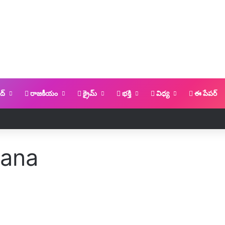
ద్
రాజకీయం
క్రైమ్
భక్తి
విధ్య
ఈ పేపర్
gana