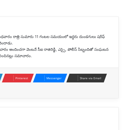
ో బుధవారం రాత్రి సుమారు 11 గంటల సమయంలో ఇద్దరు దుండగులు షరీఫ్
చెందాడు.
చారం అందించగా వెంటనే సీఐ రాజిరెడ్డి, ఎస్సై, పోలీస్ సిబ్బందితో సంఘటన
రలించినట్లు సమాచారం.
Pinterest
Messenger
Share via Email