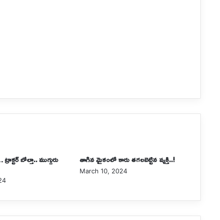
్రాక్టర్ బోల్తా.. ముగ్గురు
తాగిన మైకంలో కారు తగలబెట్టిన వ్యక్తి..!
March 10, 2024
24