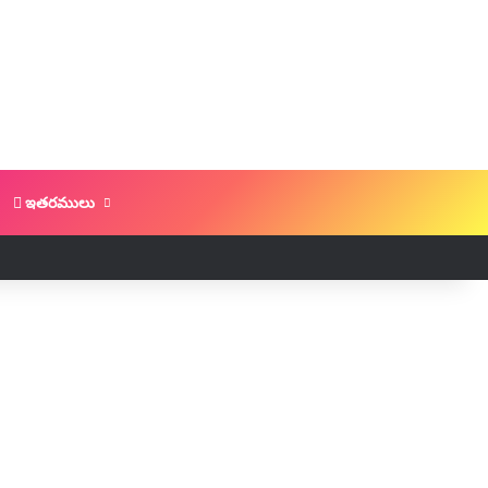
ఇతరములు
Log In
Random Article
Sidebar
Switch skin