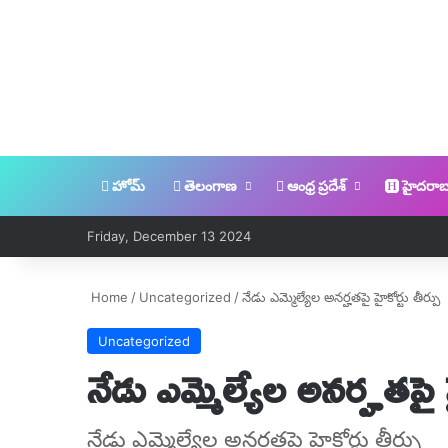
హోమ్
తెలంగాణ
ఆంధ్ర ప్రదేశ్
హైదరాబ
Friday, December 13 2024
Home
/
Uncategorized
/
నేడు ఎమ్మెల్యేల అనర్హతపై హైకోర్టు తీర్పు
Uncategorized
నేడు ఎమ్మెల్యేల అనర్హతపై హ
నేడు ఎమ్మెల్యేల అనర్హతపై హైకోర్టు తీర్పు