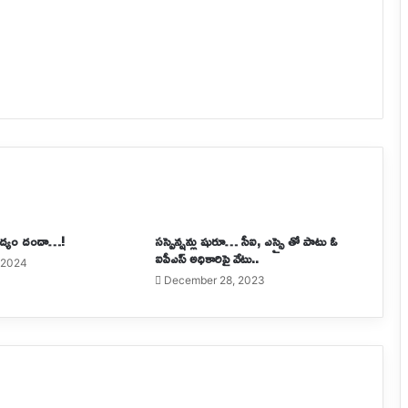
ద్యం దందా…!
సస్పెన్షన్లు షురూ… సీఐ, ఎస్సై తో పాటు ఓ
ఐపీఎస్‌ అధికారిపై వేటు..
, 2024
December 28, 2023