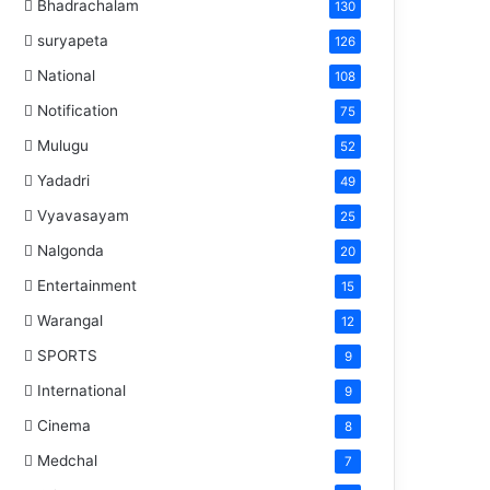
Bhadrachalam
130
suryapeta
126
National
108
Notification
75
Mulugu
52
Yadadri
49
Vyavasayam
25
Nalgonda
20
Entertainment
15
Warangal
12
SPORTS
9
International
9
Cinema
8
Medchal
7