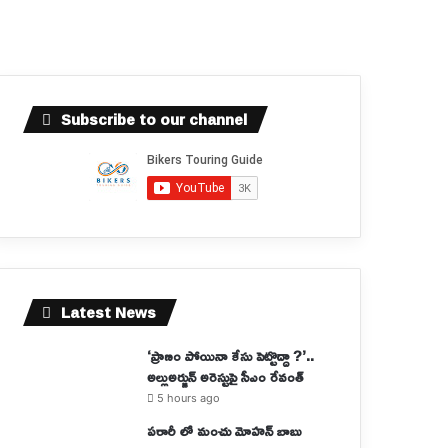
Subscribe to our channel
Latest News
‘ప్రాణం పోయినా కేసు పెట్టొద్దా ?’..
అల్లుఅర్జున్ అరెస్టుపై సీఎం రేవంత్
5 hours ago
పరారీ లో మంచు మోహన్ బాబు