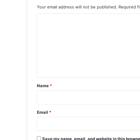
Your email address will not be published.
Required f
C
o
m
m
e
n
t
*
Name
*
Email
*
Save my name, email, and website in this browse