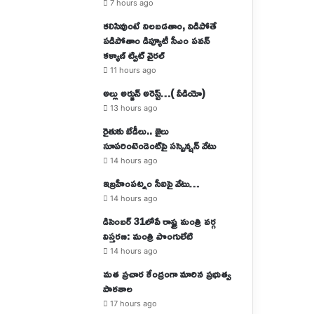
7 hours ago
కలిసివుంటే నిలబడతాం, విడిపోతే
పడిపోతాం డిప్యూటీ సీఎం పవన్
కళ్యాణ్ ట్విట్ వైరల్
11 hours ago
అల్లు అర్జున్ అరెస్ట్…( వీడియో)
13 hours ago
రైతుకు బేడీలు.. జైలు
సూపరింటెండెంట్‌పై సస్పెన్షన్‌ వేటు
14 hours ago
ఇబ్రహీంపట్నం సీఐపై వేటు…
14 hours ago
డిసెంబర్ 31లోపే రాష్ట్ర మంత్రి వర్గ
విస్తరణ: మంత్రి పొంగులేటి
14 hours ago
మత ప్రచార కేంద్రంగా మారిన ప్రభుత్వ
పాఠశాల
17 hours ago