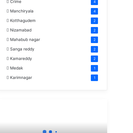
Crime
4
Manchiryala
4
Kotthagudem
2
Nizamabad
2
Mahabub nagar
2
Sanga reddy
2
Kamareddy
2
Medak
1
Karimnagar
1
రా
ణం
ో
ి