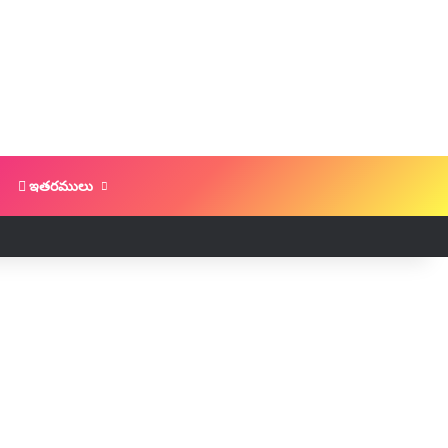
ఇతరములు
Log In
Random Article
Sidebar
Switch skin