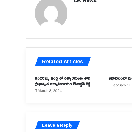
CK News
Related Articles
ఇందిరమ్మ ఇండ్ల లో దివ్యాoగులకు తొలి
భద్రాచలంలో మ
ప్రాధాన్యత ఇవ్వాలి:గాయం గోవార్ధన్ రెడ్డి
February 11
March 8, 2024
Leave a Reply