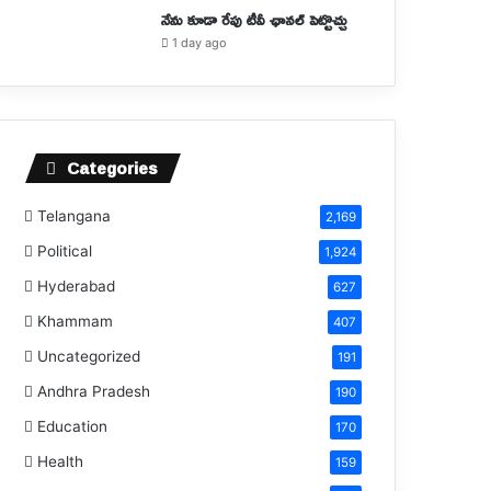
నేను కూడా రేపు టీవీ ఛానల్ పెట్టొచ్చు
1 day ago
Categories
Telangana
2,169
Political
1,924
Hyderabad
627
Khammam
407
Uncategorized
191
Andhra Pradesh
190
Education
170
Health
159