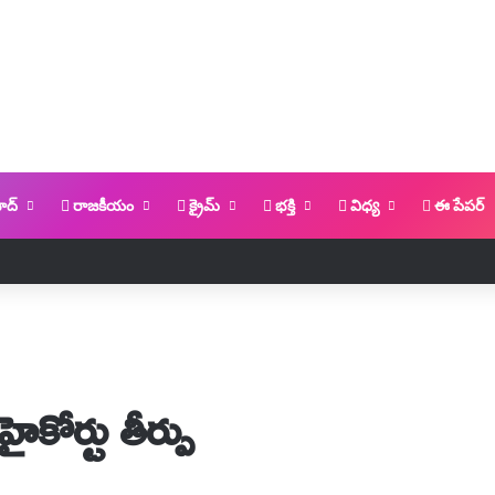
ాద్
రాజకీయం
క్రైమ్
భక్తి
విధ్య
ఈ పేపర్
ైకోర్టు తీర్పు