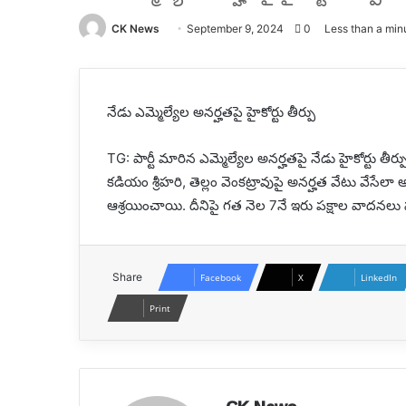
CK News
Send
September 9, 2024
0
Less than a min
an
email
నేడు ఎమ్మెల్యేల అనర్హతపై హైకోర్టు తీర్పు
TG: పార్టీ మారిన ఎమ్మెల్యేల అనర్హతపై నేడు హైకోర్టు తీర్
కడియం శ్రీహరి, తెల్లం వెంకట్రావుపై అనర్హత వేటు వేసేలా అస
ఆశ్రయించాయి. దీనిపై గత నెల 7నే ఇరు పక్షాల వాదనలు పూర్త
Share
Facebook
X
LinkedIn
Print