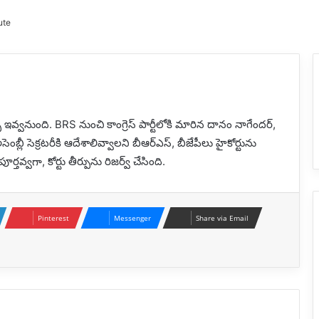
ute
పు ఇవ్వనుంది. BRS నుంచి కాంగ్రెస్ పార్టీలోకి మారిన దానం నాగేందర్,
ెంబ్లీ సెక్రటరీకి ఆదేశాలివ్వాలని బీఆర్ఎస్, బీజేపీలు హైకోర్టును
వ్వగా, కోర్టు తీర్పును రిజర్వ్ చేసింది.
Pinterest
Messenger
Share via Email