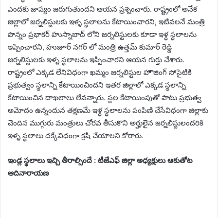
ఎందకు జాప్యం జరుగుతుందని ఆయన ప్రశ్నించారు. రాష్ట్రంలో అనేక
జిల్లాలో జర్నలిస్టులకు ఇళ్ళ స్ధలాలను కేటాయించారని, ఇటివలనే మంత్రి
పొన్నం ప్రభాకర్ హుస్నాబాద్ లోని జర్నలిస్టులకు కూడా ఇళ్ధ స్ధలాలను
ఇప్పించారని, హుజూర్ నగర్ లో మంత్రి ఉత్తమ్ కుమార్ రెడ్డి
జర్నలిస్టులకు ఇళ్ళ స్ధలాలను ఇప్పించారని ఆయన గుర్తు చేశారు.
రాష్ట్రంలో ఎక్కడ లేనివిధంగా ఖమ్మం జర్నలిస్టుల హౌజింగ్ సోసైటికి
ప్రభుత్వం స్ధలాన్ని కేటాయించిందని ఇతర జిల్లాలో ఎక్కడ స్ధలాన్ని
కేటాయించిన దాఖలాలు లేవన్నారు. స్దల కేటాయింపుతో పాటు ప్రభుత్వ
అమోదం ఉన్నందున తక్షణమే ఇళ్ధ స్ధలాలను పంపిణి చేసేవిధంగా జిల్లాకు
చెందిన ముగ్గురు మంత్రులు చోరవ తీసుకొని అర్హులైన జర్నలిస్టులందరికి
ఇళ్ళ స్ధలాలు దక్కేవిధంగా క్రషి చేయాలని కోరారు.
ఇండ్ల స్థలాలు ఇచ్చి తీరాల్సిందే : టీజేఎఫ్ జిల్లా అధ్యక్షులు ఆకుతోట
ఆదినారాయణ