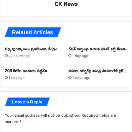
CK News
Related Articles
పద్మ పురస్కారాలు ప్రకటించిన కేంద్రం
రేషన్ కార్డులపై ఆయన ఫొటో పెట్టి తీరాలి..
22 hours ago
1 day ago
205 కిలోల గంజాయి పట్టివేత
మహిళ కలెక్టర్‌‍పై మంత్రి పొంగులేటి ఫైర్…
1 day ago
2 days ago
Leave a Reply
Your email address will not be published.
Required fields are
marked
*