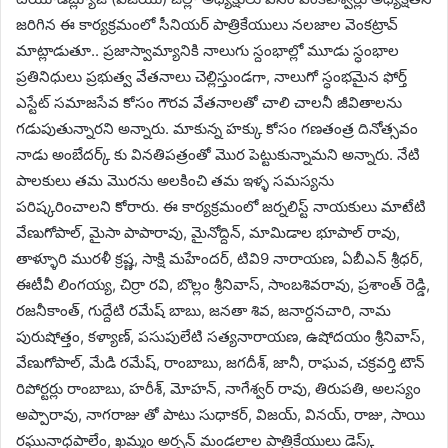
జరిగిన ఈ కార్యక్రమంలో సీనియర్ పాత్రికేయులు నలజాల వెంకట్రావ్
మాట్లాడుతూ.. ప్రజాస్వామ్యానికి నాలుగు స్దంభాల్లో మూడు స్ధంభాల
ప్రతినిధులు ప్రభుత్వ వేతనాలు చెల్లిస్తుండగా, నాలుగో స్ధంభమైన ఫోర్త్
ఎస్టేట్ సమాజసేవ కోసం గౌరవ వేతనాలతో చాలి చాలనీ జీవితాలను
గడుపుతున్నారని అన్నారు. మాకున్న హక్కు కోసం గణతంత్ర దినోత్సవం
నాడు అంబేదర్క్ కు వినతిపత్రంతో మొర పెట్టుకున్నామని అన్నారు. నేటి
పాలకులు తమ మొరను అలకించి తమ ఇళ్ళ సమస్యను
పరిష్కరించాలని కోరారు. ఈ కార్యక్రమంలో జర్నలిస్ట్ నాయకులు మాటేటి
వేణుగోపాల్, మైసా పాపారావు, మైనోద్దిన్, మామిడాల భూపాల్ రావు,
తాళ్ళూరి మురళీ క్రష్ణ, సాక్షి మహేందర్, టివి9 నారాయణ, ఏబీఎన్ శ్రీధర్,
ఈటీవీ లింగయ్య, చిర్రా రవి, బొల్లం శ్రీనివాస్, సాంబశివరావు, ప్రశాంత్ రెడ్డి,
రజనీకాంత్, గుద్దేటి రమేష్ బాబు, జనతా శివ, జనార్దనచారి, నామ
పురుషోత్తం, కళ్యాణ్, పసుపులేటి సత్యనారాయణ, ఉషోదయం శ్రీనివాస్,
వేణుగోపాల్, మేడి రమేష్, రాంబాబు, జగదీశ్, జానీ, రాఘవ, చక్రవర్తి టౌన్
రిపోర్టర్లు రాంబాబు, హరీశ్, మోహన్, నాగేశ్వర్ రావు, తిరుపతి, అలస్యం
అప్పారావు, నాగరాజు తో పాటు సుధాకర్, విజయ్, వినయ్, రాజు, సాయి
రఘునాధపాలేం, ఖమ్మం అర్బన్ మండలాల పాత్రికేయులు డెస్క్