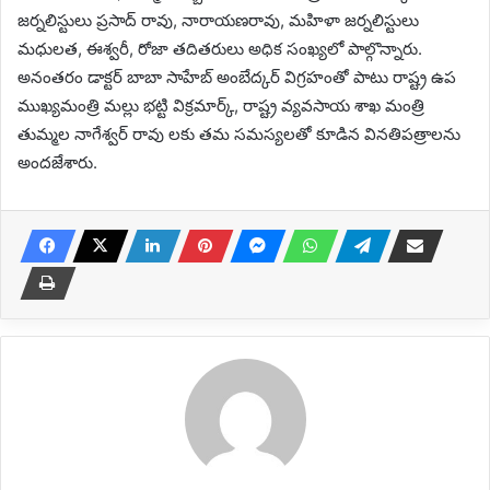
జర్నలిస్టులు ప్రసాద్ రావు, నారాయణరావు, మహిళా జర్నలిస్టులు
మధులత, ఈశ్వరీ, రోజా తదితరులు అధిక సంఖ్యలో పాల్గొన్నారు.
అనంతరం డాక్టర్ బాబా సాహేబ్ అంబేద్కర్ విగ్రహంతో పాటు రాష్ట్ర ఉప
ముఖ్యమంత్రి మల్లు భట్టి విక్రమార్క్, రాష్ట్ర వ్యవసాయ శాఖ మంత్రి
తుమ్మల నాగేశ్వర్ రావు లకు తమ సమస్యలతో కూడిన వినతిపత్రాలను
అందజేశారు.