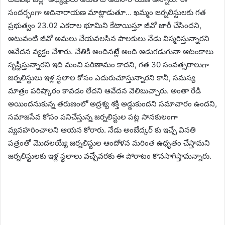
సందర్భంగా ఆదినారాయణ మాట్లాడుతూ… ఖమ్మం జర్నలిస్టులకు గత
ప్రభుత్వం 23.02 ఎకరాల భూమిని కేటాయిస్తూ జీవో జారీ చేసిందని,
అటువంటి జీవో అమలు చేయవలసిన పాలకులు నేడు విస్మరిస్తున్నారని
ఆవేదన వ్యక్తం చేశారు. చేతికి అందినట్లే అంది అడుగడుగునా ఆటంకాలు
సృష్టిస్తున్నారని ఇది మంచి పరిణామం కాదని, గత 30 సంవత్సరాలుగా
జర్నలిస్టులు ఇళ్ల స్థలాల కోసం ఎదురుచూస్తున్నారని కానీ, సమస్య
మాత్రం పరిష్కారం కావడం లేదని ఆవేదన వెలిబుచ్చారు. అంతా రేడి
అయిందనుకున్న తరుణంలో అద్రశ్య శక్తి అడ్డుకుందని సమాచారం ఉందని,
సమాజసేవ కోసం పనిచేస్తున్న జర్నలిస్టుల పట్ల సానకులంగా
వ్యవహరించాలని ఆయన కోరారు. నేడు అంబేద్కర్ కు ఇచ్చే వినతి
పత్రంతో మొదలయ్యే జర్నలిస్టుల ఆందోళన మరింత ఉధృతం చేస్తామని
జర్నలిస్టులకు ఇళ్ల స్థలాలు వచ్చేవరకు ఈ పోరాటం కొనసాగిస్తామన్నారు.