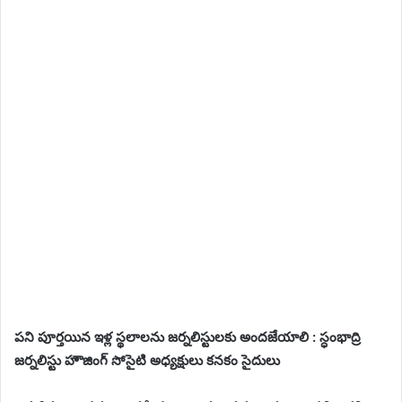
పని పూర్తయిన ఇళ్ల స్థలాలను జర్నలిస్టులకు అందజేయాలి : స్ధంభాద్రి
జర్నలిస్టు హౌజింగ్ సోసైటి అధ్యక్షులు కనకం సైదులు