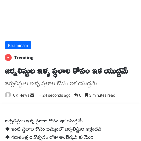
Khammam
Trending
జర్నలిస్టుల ఇళ్ళ స్ధలాల కోసం ఇక యుద్దమే
జర్నలిస్టుల ఇళ్ళ స్ధలాల కోసం ఇక యుద్దమే
Send
CK News
24 seconds ago
0
3 minutes read
an
email
జర్నలిస్టుల ఇళ్ళ స్ధలాల కోసం ఇక యుద్దమే
◆ ఇంటి స్థలాల కోసం ఖమ్మంలో జర్నలిస్టుల అక్రందన
◆ గణతంత్ర దినోత్సవం రోజు అంబేద్కర్ కు మొర