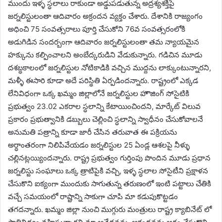
ముందు ఇళ్ళ స్ధలాలు రాకుండా అడ్డుపడుతున్న అద్రశ్యశక్తిపై
జర్నలిస్టులంతా ఆదివారం అక్రందన వ్యక్తం చేశారు. దేశానికి రాజ్యంగం
అధించి 75 సంవత్సరాలు పూర్తి చేసుకోని 76వ సంవత్సరంలోకి
అడుగిడిన సందర్బంగా ఆదివారం జర్నలిస్టులంతా తమ న్యాయమైన
హక్కును కల్పించాలని అంబేద్కరుడిని వేడుకున్నారు. గడిచిన మూడు
దశబ్ధకాలంలో జర్నలిస్టుల నోటికాడికి వచ్చిన ముద్దను లాక్కుంటున్నారని,
మళ్ళీ ఈసారి కూడా అదే పరిస్థితి ఏర్పడిందన్నారు. రాష్ట్రంలో ఎక్కడ
లేనివిధంగా ఒక్క ఖమ్మం జిల్లాలోనే జర్నలిస్టుల హౌజింగ్ సోసైటికి
ప్రభుత్వం 23.02 ఎకరాల స్ధలాన్ని కేటాయించిందని, మార్కేట్ విలువ
ప్రకారం ప్రభుత్వానికి డబ్బులు చెల్లించి స్ధలాన్ని స్వాధీనం చేసుకోవాలనే
అనుమతి పత్రాన్ని కూడా జారీ చేసిన తరువాత ఈ పక్రియను
అర్ధాంతరంగా నిలిపివేయడం జర్నలిస్టుల 25 ఏండ్ల ఆశలపై నీళ్ళు
చల్లినట్లయ్యిందన్నారు. రాష్ట్ర ప్రభుత్వం గుర్తింపు పొందిన మూడు ప్రధాన
జర్నలిస్టు సంఘాలు ఒక్క త్రాటిపైకి వచ్చి, ఇళ్ళ స్ధలాల సోసైటీని ప్రక్షాళన
చేసుకొని ఐక్యంగా ముందుకు సాగుతున్న తరుణంలో ఇంటి పట్టాలు చేతికి
వచ్చే సమయంలో రాష్టాన్ని సాకుగా చూపి మా కడుపుకొట్టడం
తగదన్నారు. ఖమ్మం జిల్లా నుంచి ముగ్గురు మంత్రులు రాష్ట్ర క్యాబినేట్ లో