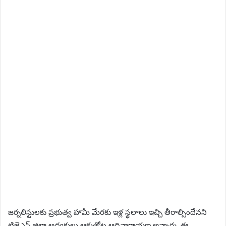
జర్నలిస్టులకు ప్రభుత్వ హామీ మేరకు ఇళ్ల స్థలాలు ఇచ్చి తీరాల్సిందేనని
టిజెఎఫ్ జిల్లా అధ్యక్షులు ఆకుతోట ఆదినారాయణ అన్నారు. ఈ