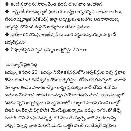
◆ ఇంటి స్ధలాలను సాధించేంత వరకు దశల వారి ఆందోళన
◆ రాష్ట్ర టీయూడబ్ల్యూజే (ఐజెయు)రాష్ట్ర కార్యదర్శి కె. రాంనారాయణ,
టీయూడబ్ల్యూజే (టీజేఎఫ్) జిల్లా అధ్యక్షులు ఆకుతోట ఆదినారాయణ,
జర్నలిస్ట్ హౌసింగ్ సొసైటీ అధ్యక్షులు కనకం సైదులు
◆ భారీగా కదలివచ్చి అంబేద్కర్ కు మొర పెట్టుకున్నఖమ్మం సెగ్మెంట్
జర్నలిస్టులు
◆ ఏకత్రాటిపైకి వచ్చిన ఖమ్మం జర్నలిస్టు సమాజం
సికె న్యూస్ ప్రతినిధి
ఖమ్మం, జనవరి 26 : ఖమ్మం నియోజకవర్గంలోని జర్నలిస్టుల ఇళ్ళ స్ధలాల
కోసం గణతంత్ర దినోత్సవం రోజు జర్నలిస్టుల లోకం కదలివచ్చింది. మూడు
దశాబ్దాల కలను సాకారం చేస్తూ రాష్ట్ర ప్రభుత్వం జారీ చేసిన జివో ను
అమలు చేయాలని కోరుతూ ఖమ్మం నియోజకవర్గం నుంచి భారీ సంఖ్యలో
కదిలివచ్చిన జర్నలిస్టులు ముక్తకంఠంతో రాజ్యంగ పితామహుడు డాక్టర్
బిఆర్ అంబేద్కర్ విగ్రహానికి మొరపెట్టుకున్నారు. ఖమ్మం నగరంలో జెడ్పి
సెంటర్ లోని సంఘ సంస్కర్త, దేశ ప్రజలకు స్వేచ్చ, వాక్ స్వతంత్రాన్ని
ఇచ్చిన స్పూర్తి దాత మహానీయుడు డాక్టర్ బిఆర్ అంబేద్కర్ విగ్రహం