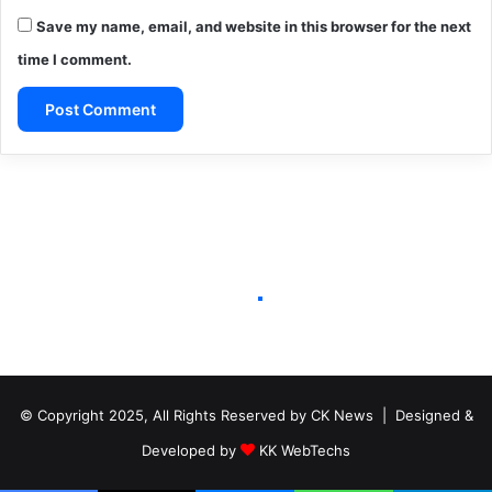
Save my name, email, and website in this browser for the next
time I comment.
A
l
t
e
r
n
a
t
i
© Copyright 2025, All Rights Reserved by CK News | Designed &
v
Developed by
KK WebTechs
e