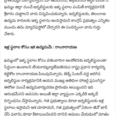
ప్రాతినిధ్యం వహిస్తున్నారని మా ఆవేదనను, అక్రందనను అర్ధం చేసుకొని
ఖమ్మం జిల్లా నుంచే జర్నలిస్టులకు ఇళ్ళ స్ధలాల పంపిణీ కార్యక్రమానికి
శ్రీకారం చుట్టాలని వారు విన్నవించుకున్నారు. జర్నలిస్టులకు, తెలంగాణ
ఉద్యమ కారులకు ఇళ్ళ స్ధలాను అందిస్తామని కాంగ్రెస్ ప్రభుత్వం ఎన్నికల
ముందు తమ మ్యానిఫెస్టోలో చేర్చారని ఈ సందర్బంగా వారు గుర్తు
చేశారు.
ఇళ్ల స్ధలాల కోసం ఇక ఉద్యమమే : రాంనారాయణ
ఖమ్మంలో ఇళ్ళ స్ధలాల కోసం దశలవారిగా ఆందోళనకు జర్నలిస్టులంతా
సిద్దంగా ఉండాలని టీయూడబ్ల్యూజే(ఐజెయు) రాష్ట్ర ప్రధాన కార్యదర్శి
కట్టెకోల రాంనారాయణ పిలుపునిచ్చారు. జెడ్పి సెంటర్ వద్ద జరిగిన
జర్నలిస్టుల కార్యక్రమానికి ఆయన ముఖ్య అతిధిగా హాజరై ప్రసంగిస్తూ
ఈరోజు నుంచే ఉద్యమకార్యచరణ ప్రారంభం అయ్యిందని ఇది
ఆరంభమేనని అవసరం అయితే జిల్లా వ్యాప్తంగా ఎక్కడికి అక్కడే
దిగ్బంధనం చేస్తామన్నారు. గత ప్రభుత్వాలు కూడా జర్నలిస్టులకు ఇళ్ల
స్ధలాలు ఇస్తామని ఆశ చూపాయని, గత ప్రభుత్వంలో ఏకంగా జీవో జారీ
చేసి స్ధలాన్ని కూడా కేటాయించిందని దానిని అమలు చేయడంలో మాత్రం