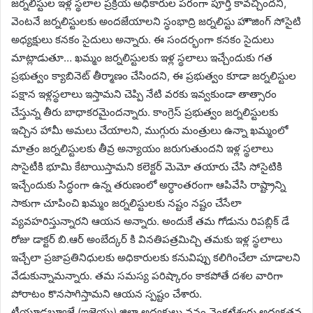
జర్నలిస్టుల ఇళ్ల స్థలాల ప్రక్రియ అధికారుల పరంగా పూర్తి కావచ్చిందని,
వెంటనే జర్నలిస్టులకు అందజేయాలని స్ధంభాద్రి జర్నలిస్టు హౌజింగ్ సోసైటి
అధ్యక్షులు కనకం సైదులు అన్నారు. ఈ సందర్భంగా కనకం సైదులు
మాట్లాడుతూ… ఖమ్మం జర్నలిస్టులకు ఇళ్ల స్థలాలు ఇచ్చేందుకు గత
ప్రభుత్వం క్యాబినెట్ తీర్మాణం చేసిందని, ఈ ప్రభుత్వం కూడా జర్నలిస్టుల
పక్షాన ఇళ్లస్థలాలు ఇస్తామని చెప్పి నేటి వరకు ఇవ్వకుండా తాత్సారం
చేస్తున్న తీరు బాధాకరమైందన్నారు. కాంగ్రెస్ ప్రభుత్వం జర్నలిస్టులకు
ఇచ్చిన హామీ అమలు చేయాలని, ముగ్గురు మంత్రులు ఉన్నా ఖమ్మంలో
మాత్రం జర్నలిస్టులకు తీవ్ర అన్యాయం జరుగుతుందని ఇళ్ల స్థలాలు
సొసైటీకి భూమి కేటాయిస్తామని కలెక్టర్ మెమో తయారు చేసి సోసైటికి
ఇచ్చేందుకు సిద్ధంగా ఉన్న తరుణంలో అర్ధాంతరంగా ఆపివేసి రాష్ట్రాన్ని
సాకుగా చూపించి ఖమ్మం జర్నలిస్టులకు నష్టం నష్టం చేసేలా
వ్యవహరిస్తున్నారని ఆయన అన్నారు. అందుకే తమ గోడును రిపబ్లిక్ డే
రోజు డాక్టర్ బి.ఆర్ అంబేద్కర్ కి వినతిపత్రమిచ్చి తమకు ఇళ్ల స్థలాలు
ఇచ్చేలా ప్రజాప్రతినిధులకు అధికారులకు కనువిప్పు కలిగించేలా చూడాలని
వేడుకున్నామన్నారు. తమ సమస్య పరిష్కారం కాకపోతే దశల వారిగా
పోరాటం కొనసాగిస్తామని ఆయన స్పష్టం చేశారు.
టీయూడబ్ల్యూజే (ఐజెయు) జిల్లా అధ్యక్షులు వనం వెంకటేశ్వర్లు అధ్యక్షతన