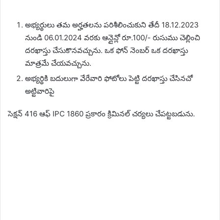
అభ్యర్థులు తమ అర్హతలను పరిశీలించుకుని తేదీ 18.12.2023
నుండి 06.01.2024 వరకు ఆన్లైన్లో రూ.100/- రుసుము చెల్లించి
దరఖాస్తు చేసుకొనవచ్చును. ఒక ఫోన్ నెంబర్ ఒక దరఖాస్తు
మాత్రమే చేయవచ్చును.
అభ్యర్థికి బదులుగా వేరేవారి ఫోటోలు పెట్టి దరఖాస్తు చేసినచో
అట్టివారిపై
సెక్షన్ 416 ఆఫ్ IPC 1860 ప్రకారం క్రిమినల్ చర్యలు చేపట్టబడును.