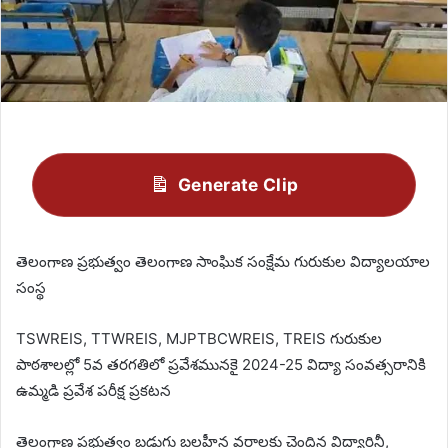
Generate Clip
తెలంగాణ ప్రభుత్వం తెలంగాణ సాంఘిక సంక్షేమ గురుకుల విద్యాలయాల
సంస్థ
TSWREIS, TTWREIS, MJPTBCWREIS, TREIS గురుకుల
పాఠశాలల్లో 5వ తరగతిలో ప్రవేశమునకై 2024-25 విద్యా సంవత్సరానికి
ఉమ్మడి ప్రవేశ పరీక్ష ప్రకటన
తెలంగాణ ప్రభుత్వం బడుగు బలహీన వర్గాలకు చెందిన విద్యార్థినీ,