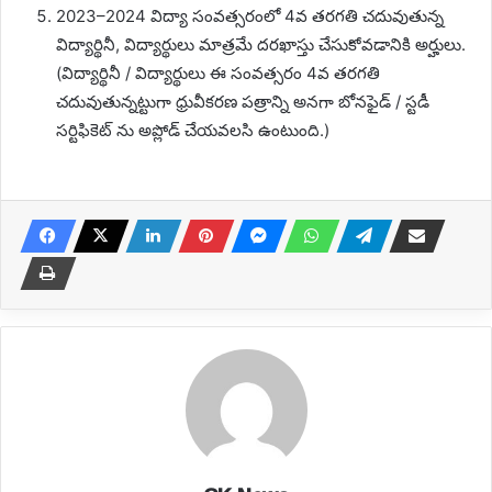
2023–2024 విద్యా సంవత్సరంలో 4వ తరగతి చదువుతున్న
విద్యార్థినీ, విద్యార్థులు మాత్రమే దరఖాస్తు చేసుకోవడానికి అర్హులు.
(విద్యార్థినీ / విద్యార్థులు ఈ సంవత్సరం 4వ తరగతి
చదువుతున్నట్టుగా ధ్రువీకరణ పత్రాన్ని అనగా బోనఫైడ్ / స్టడీ
సర్టిఫికెట్ ను అప్లోడ్ చేయవలసి ఉంటుంది.)