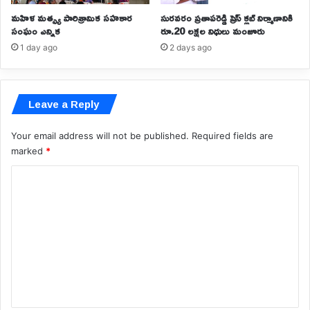
మహిళ మత్స్య పారిశ్రామిక సహకార
సురవరం ప్రతాపరెడ్డి ప్రెస్ క్లబ్ నిర్మాణానికి
సంఘం ఎన్నిక
రూ.20 లక్షల నిధులు మంజూరు
1 day ago
2 days ago
Leave a Reply
Your email address will not be published.
Required fields are
marked
*
C
o
m
m
e
n
t