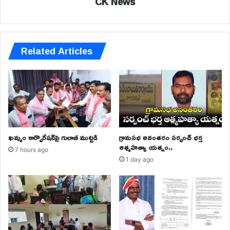
CK News
Related Articles
ఖమ్మం కార్పొరేషన్‌పై గులాబీ ముట్టడి
గ్రామసభ అనంతరం సర్పంచ్ భర్త
ఆత్మహత్యా యత్నం..
7 hours ago
1 day ago