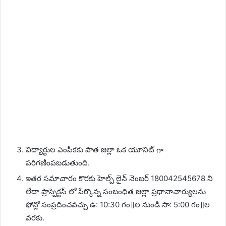
విద్యార్థుల ఎంపికకు పాత జిల్లా ఒక యూనిట్ గా
పరిగణింపబడుతుంది.
ఇతర సమాచారం కొరకు హెల్ప్ లైన్ నెంబర్ 180042545678 ని
లేదా ప్రాస్పెక్టస్ లో పేర్కొన్న సంబంధిత జిల్లా ప్రధానాచార్యులను
ఫోన్లో సంప్రదించవచ్చు ఉ: 10:30 గం॥ల నుండి సా: 5:00 గం॥ల
వరకు.