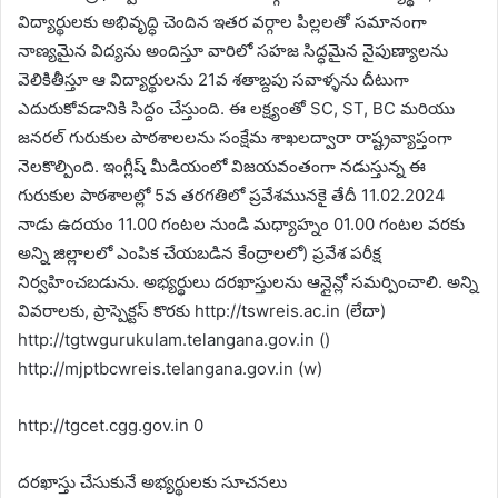
విద్యార్థులకు అభివృద్ధి చెందిన ఇతర వర్గాల పిల్లలతో సమానంగా
నాణ్యమైన విద్యను అందిస్తూ వారిలో సహజ సిద్ధమైన నైపుణ్యాలను
వెలికితీస్తూ ఆ విద్యార్థులను 21వ శతాబ్దపు సవాళ్ళను దీటుగా
ఎదురుకోవడానికి సిద్దం చేస్తుంది. ఈ లక్ష్యంతో SC, ST, BC మరియు
జనరల్ గురుకుల పాఠశాలలను సంక్షేమ శాఖలద్వారా రాష్ట్రవ్యాప్తంగా
నెలకొల్పింది. ఇంగ్లీష్ మీడియంలో విజయవంతంగా నడుస్తున్న ఈ
గురుకుల పాఠశాలల్లో 5వ తరగతిలో ప్రవేశమునకై తేదీ 11.02.2024
నాడు ఉదయం 11.00 గంటల నుండి మధ్యాహ్నం 01.00 గంటల వరకు
అన్ని జిల్లాలలో ఎంపిక చేయబడిన కేంద్రాలలో) ప్రవేశ పరీక్ష
నిర్వహించబడును. అభ్యర్థులు దరఖాస్తులను ఆన్లైన్లో సమర్పించాలి. అన్ని
వివరాలకు, ప్రాస్పెక్టస్ కొరకు http://tswreis.ac.in (లేదా)
http://tgtwgurukulam.telangana.gov.in ()
http://mjptbcwreis.telangana.gov.in (w)
http://tgcet.cgg.gov.in 0
దరఖాస్తు చేసుకునే అభ్యర్థులకు సూచనలు