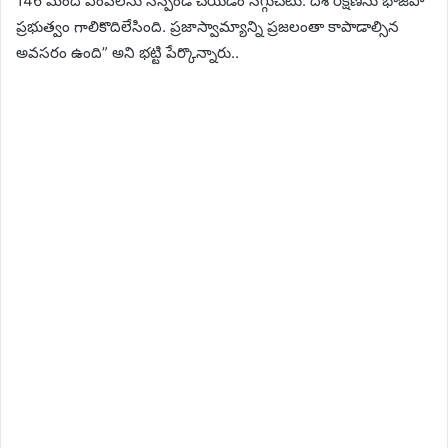
146 మంది ఎంపీలను సస్పెండ్‌ చేయడం సిగ్గుచేటు. దేశ రక్షణను భాజపా
ప్రభుత్వం గాలికొదిలేసింది. ప్రజాస్వామ్యాన్ని ప్రజలంతా కాపాడాల్సిన
అవసరం ఉంది” అని భట్టి పేర్కొన్నారు..