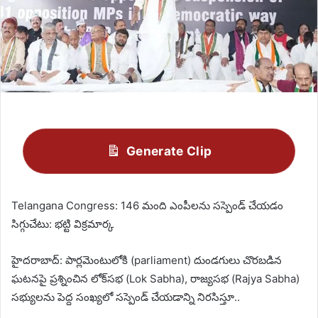
Generate Clip
Telangana Congress: 146 మంది ఎంపీలను సస్పెండ్‌ చేయడం
సిగ్గుచేటు: భట్టి విక్రమార్క
హైదరాబాద్: పార్లమెంటులోకి (parliament) దుండగులు చొరబడిన
ఘటనపై ప్రశ్నించిన లోక్‌సభ (Lok Sabha), రాజ్యసభ (Rajya Sabha)
సభ్యులను పెద్ద సంఖ్యలో సస్పెండ్‌ చేయడాన్ని నిరసిస్తూ..