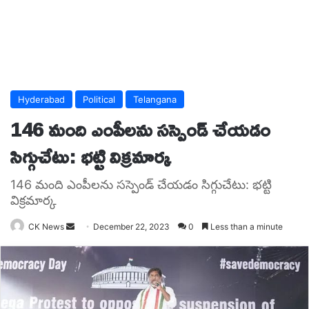
Hyderabad
Political
Telangana
146 మంది ఎంపీలను సస్పెండ్‌ చేయడం
సిగ్గుచేటు: భట్టి విక్రమార్క
146 మంది ఎంపీలను సస్పెండ్‌ చేయడం సిగ్గుచేటు: భట్టి
విక్రమార్క
Send
CK News
December 22, 2023
0
Less than a minute
an
email