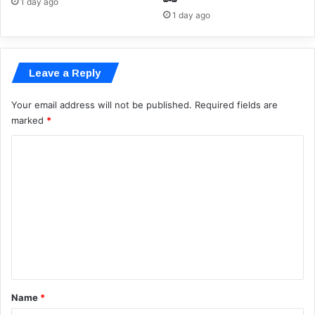
1 day ago
1 day ago
Leave a Reply
Your email address will not be published.
Required fields are
marked
*
C
o
m
m
e
n
t
*
Name
*