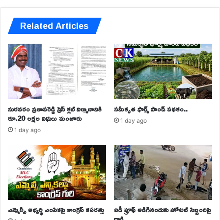
Related Articles
సురవరం ప్రతాపరెడ్డి ప్రెస్ క్లబ్ నిర్మాణానికి
సమీకృత ఫార్మ్ పాండ్ పథకం..
రూ.20 లక్షల నిధులు మంజూరు
1 day ago
1 day ago
ఎమ్మెల్సీ అభ్యర్థి ఎంపికపై కాంగ్రెస్ కసరత్తు
ఐడీ ప్రూఫ్ అడిగినందుకు హోటల్‌ సిబ్బందిపై
దాడి