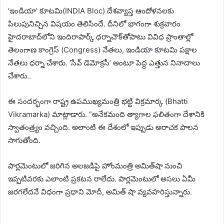
‘ఇండియా’ కూటమి(INDIA Bloc) దేశవ్యాప్త ఆందోళనలకు
పిలుపునిచ్చిన విషయం తెలిసిందే. దీనిలో భాగంగా శుక్రవారం
హైదరాబాద్‌లోని ఇందిరాపార్క్‌ ధర్నాచౌక్‌తోపాటు వివిధ ప్రాంతాల్లో
తెలంగాణ కాంగ్రెస్‌ (Congress) నేతలు, ఇండియా కూటమి పక్షాల
నేతలు ధర్నా చేశారు. ‘సేవ్‌ డెమోక్రసీ’ అంటూ పెద్ద ఎత్తున నినాదాలు
చేశారు..
ఈ సందర్భంగా రాష్ట్ర ఉపముఖ్యమంత్రి భట్టి విక్రమార్క (Bhatti
Vikramarka) మాట్లాడారు. ”అనేకమంది త్యాగాల ఫలితంగా దేశానికి
స్వాతంత్ర్యం వచ్చింది. అలాంటి ఈ దేశంలో ఇప్పుడు అరాచక పాలన
సాగుతోంది.
పార్లమెంటులో జరిగిన అలజడిపై హోంమంత్రి అమిత్‌షా నుంచి
ఇప్పటివరకు ఎలాంటి ప్రకటన రాలేదు. పార్లమెంటులో అసలు ఏమీ
జరగలేదనే విధంగా ప్రధాని మోదీ, అమిత్‌ షా వ్యవహరిస్తున్నారు.