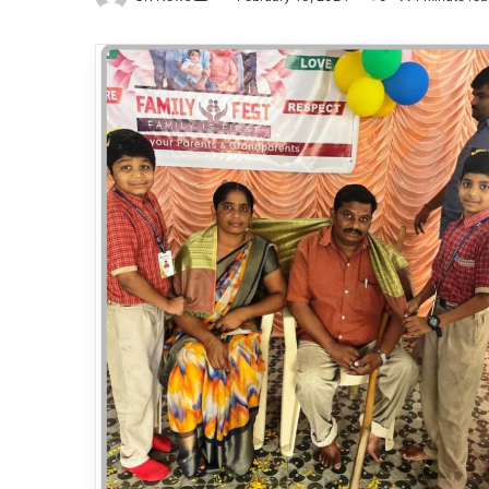
an
email