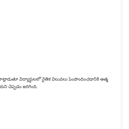
ట్లాడుతూ విద్యార్ధులలో నైతిక విలువలు పెంపొందించడానికి ఆత్మ
ని చెప్పడం జరిగింది.