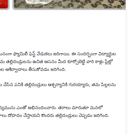
ల్లో ఘనంగా ఫ్యామిలీ ఫెస్ట్ వేడుకలు జరిగాయి. ఈ సందర్భంగా విద్యార్థుల
 తల్లిదండ్రులను ఉచిత ఆసనం మీద కూర్చోబెట్టి వారి కాళ్లు ప్లేట్లో
రుల ఆశీర్వాదాలు తీసుకోవడం జరిగింది.
ేసిన పనికి తల్లిదండ్రులు ఆశ్చర్యానికి గురయ్యారు, తమ పిల్లలను
జమాన్యమును ఎంతో అభినందించారు. తరాలు మారుతూ మనలో
ు దోహదం చేస్తాయని కొందరు తల్లిదండ్రులు చెప్పడం జరిగింది.