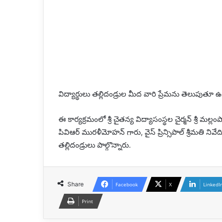
విద్యార్థులు తల్లిదండ్రుల మీద వారి ప్రేమను తెలుపుత
ఈ కార్యక్రమంలో శ్రీ చైతన్య విద్యాసంస్థల చైర్మన్ శ్రీ మల్లంపాటి
పివిఆర్ మురళీమోహన్ గారు, వైస్ ప్రిన్సిపాల్ శ్రీమతి ని
తల్లిదండ్రులు పాల్గొన్నారు.
Share
Facebook
X
LinkedI
Print