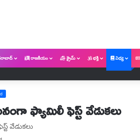
రాబాద్
రాజకీయం
క్రైమ్
భక్తి
విధ్య
ed
 ఘనంగా ఫ్యామిలీ ఫెస్ట్ వేడుకలు
ెస్ట్ వేడుకలు
d