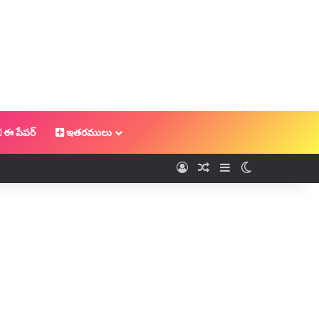
ఈ పేపర్
ఇతరములు
Log In
Random Article
Sidebar
Switch skin