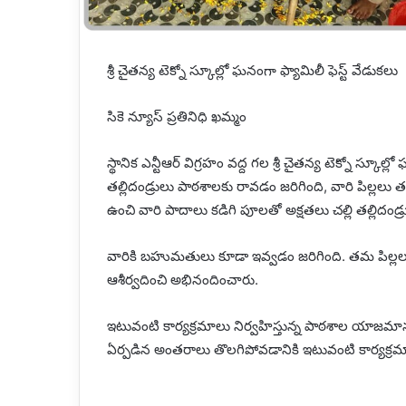
శ్రీ చైతన్య టెక్నో స్కూల్లో ఘనంగా ఫ్యామిలీ ఫెస్ట్ వేడుకలు
సికె న్యూస్ ప్రతినిధి ఖమ్మం
స్థానిక ఎన్టీఆర్ విగ్రహం వద్ద గల శ్రీ చైతన్య టెక్నో స్కూ
తల్లిదండ్రులు పాఠశాలకు రావడం జరిగింది, వారి పిల్లలు తమ
ఉంచి వారి పాదాలు కడిగి పూలతో అక్షతలు చల్లి తల్లిదండ్
వారికి బహుమతులు కూడా ఇవ్వడం జరిగింది. తమ పిల్లలు చ
ఆశీర్వదించి అభినందించారు.
ఇటువంటి కార్యక్రమాలు నిర్వహిస్తున్న పాఠశాల యా
ఏర్పడిన అంతరాలు తొలగిపోవడానికి ఇటువంటి కార్యక్రమాల