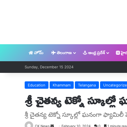
హోమ్
తెలంగాణ
ఆంధ్ర ప్రదేశ్
హైద
Sunday, December 15 2024
Education
Khammam
Telangana
Uncategoriz
శ్రీ చైతన్య టెక్నో స్కూల్లో
శ్రీ చైతన్య టెక్నో స్కూల్లో ఘనంగా ఫ్యామిలీ ఫ
Send
CK News
February 10, 2024
0
1 minute rea