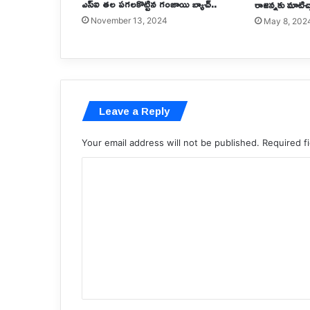
ఎస్ఐ తల పగలకొట్టిన గంజాయి బ్యాచ్..
రాజన్నకు మాటిచ్చ
November 13, 2024
May 8, 202
Leave a Reply
Your email address will not be published.
Required f
C
o
m
m
e
n
t