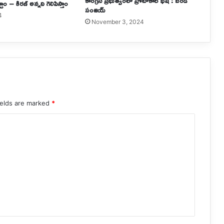
కాంగ్రెస్ ప్రభుత్వంలో ప్రోటోకాల్ భేష్ : బండి
ాం – కిరణ్ అన్నని గెలిపిస్తాం
సంజయ్
4
November 3, 2024
ields are marked
*