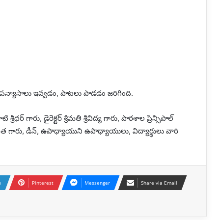
ూ ఉపన్యాసాలు ఇవ్వడం, పాటలు పాడడం జరిగింది.
 శ్రీధర్ గారు, డైరెక్టర్ శ్రీమతి శ్రీవిద్య గారు, పాఠశాల ప్రిన్సిపాల్
వేదిత గారు, డీన్, ఉపాధ్యాయుని ఉపాధ్యాయులు, విద్యార్ధులు వారి
n
Pinterest
Messenger
Share via Email