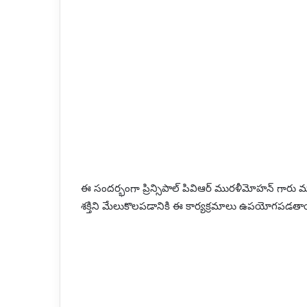
ఈ సందర్భంగా ప్రిన్సిపాల్ పివిఆర్ మురళీమోహన్ గారు మా
శక్తిని మేలుకొలపడానికి ఈ కార్యక్రమాలు ఉపయోగపడతాయ