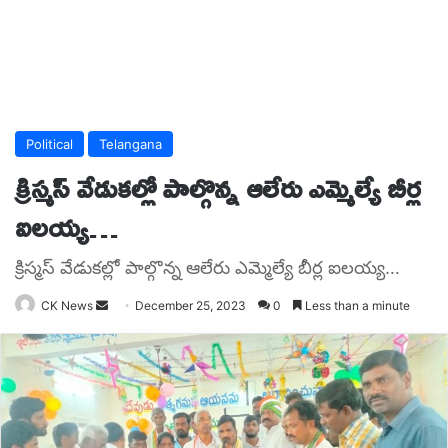
Political
Telangana
క్రిస్మస్ వేడుకల్లో పాల్గొన్న ఆలేరు ఎమ్మెల్యే బీర్ల
ఐలయ్య…
క్రిస్మస్ వేడుకల్లో పాల్గొన్న ఆలేరు ఎమ్మెల్యే బీర్ల ఐలయ్య…
Send
CK News
December 25, 2023
0
Less than a minute
an
email