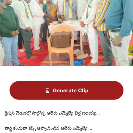
Generate Clip
క్రిస్మస్ వేడుకల్లో పాల్గొన్న ఆలేరు ఎమ్మెల్యే బీర్ల ఐలయ్య…
పార్టీ కండువా కప్పి ఆహ్వానించిన ఆలేరు ఎమ్మెల్యే …