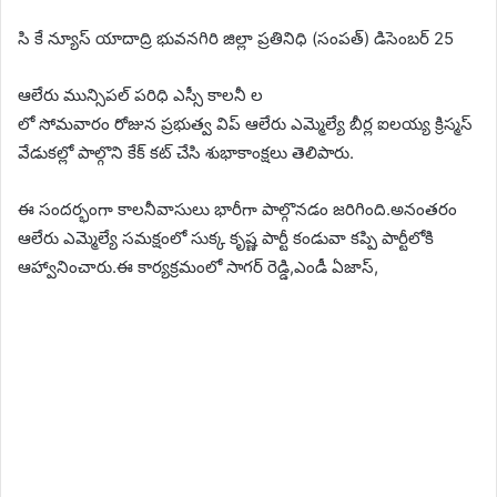
సి కే న్యూస్ యాదాద్రి భువనగిరి జిల్లా ప్రతినిధి (సంపత్) డిసెంబర్ 25
ఆలేరు మున్సిపల్ పరిధి ఎస్సీ కాలనీ ల
లో సోమవారం రోజున ప్రభుత్వ విప్ ఆలేరు ఎమ్మెల్యే బీర్ల ఐలయ్య క్రిస్మస్
వేడుకల్లో పాల్గొని కేక్ కట్ చేసి శుభాకాంక్షలు తెలిపారు.
ఈ సందర్భంగా కాలనీవాసులు భారీగా పాల్గొనడం జరిగింది.అనంతరం
ఆలేరు ఎమ్మెల్యే సమక్షంలో సుక్క కృష్ణ పార్టీ కండువా కప్పి పార్టీలోకి
ఆహ్వానించారు.ఈ కార్యక్రమంలో సాగర్ రెడ్డి,ఎండీ ఏజాస్,