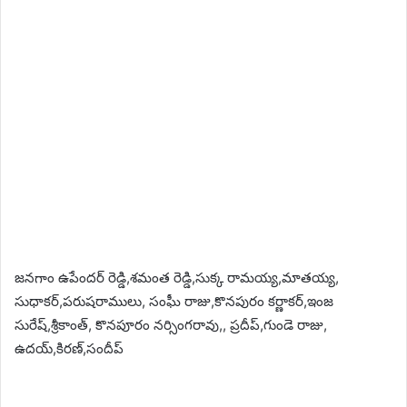
జనగాం ఉపేందర్ రెడ్డి,శమంత రెడ్డి,సుక్క రామయ్య,మాతయ్య,
సుధాకర్,పరుషరాములు, సంఘీ రాజు,కొనపురం కర్ణాకర్,ఇంజ
సురేష్,శ్రీకాంత్, కొనపూరం నర్సింగరావు,, ప్రదీప్,గుండె రాజు,
ఉదయ్,కిరణ్,సందీప్