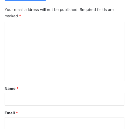
Your email address will not be published.
Required fields are
marked
*
C
o
m
m
e
n
t
*
Name
*
Email
*