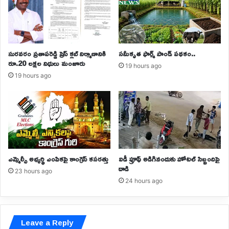
సురవరం ప్రతాపరెడ్డి ప్రెస్ క్లబ్ నిర్మాణానికి
సమీకృత ఫార్మ్ పాండ్ పథకం..
రూ.20 లక్షల నిధులు మంజూరు
19 hours ago
19 hours ago
ఎమ్మెల్సీ అభ్యర్థి ఎంపికపై కాంగ్రెస్ కసరత్తు
ఐడీ ప్రూఫ్ అడిగినందుకు హోటల్‌ సిబ్బందిపై
దాడి
23 hours ago
24 hours ago
Leave a Reply