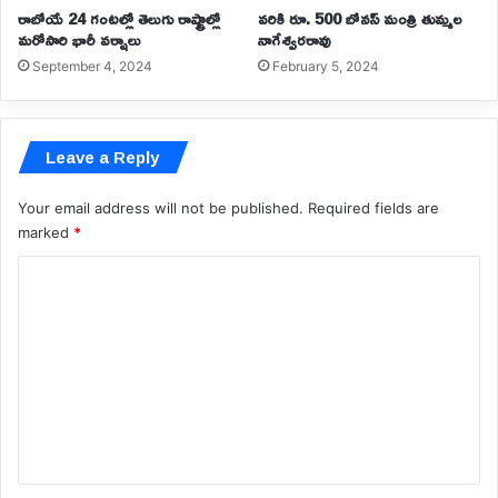
రాబోయే 24 గంటల్లో తెలుగు రాష్ట్రాల్లో
వరికి రూ. 500 బోనస్‌ మంత్రి తుమ్మల
మరోసారి భారీ వర్షాలు
నాగేశ్వరరావు
September 4, 2024
February 5, 2024
Leave a Reply
Your email address will not be published.
Required fields are
marked
*
C
o
m
m
e
n
t