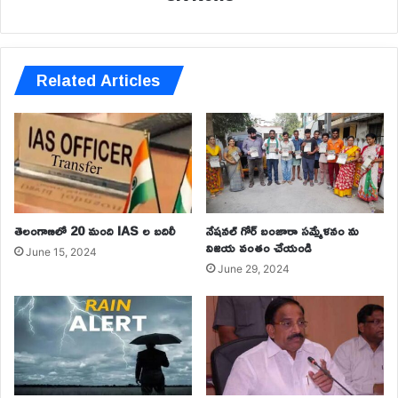
Related Articles
తెలంగాణలో 20 మంది IAS ల బదిలీ
నేషనల్ గోర్ బంజారా సమ్మేళనం ను
విజయ వంతం చేయండి
June 15, 2024
June 29, 2024