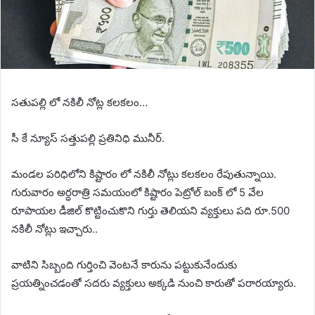
సతుపల్లి లో నకిలీ నోట్ల కలకలం…
సీ కే న్యూస్ సత్తుపల్లి ప్రతినిధి మునీర్.
మండల పరిధిలోని కిష్టారం లో నకిలీ నోట్లు కలకలం రేపుతున్నాయి.
గురువారం అర్ధరాత్రి సమయంలో కిష్టారం పెట్రోల్ బంక్‌ లో 5 వేల
రూపాయల డీజిల్ కొట్టించుకొని గుర్తు తెలియని వ్యక్తులు పది రూ.500
నకిలీ నోట్లు ఇచ్చారు..
వాటిని సిబ్బంది గుర్తించి వెంటనే కారును పట్టుకునేందుకు
ప్రయత్నించడంతో సదరు వ్యక్తులు అక్కడి నుంచి కారుతో పరారయ్యారు.