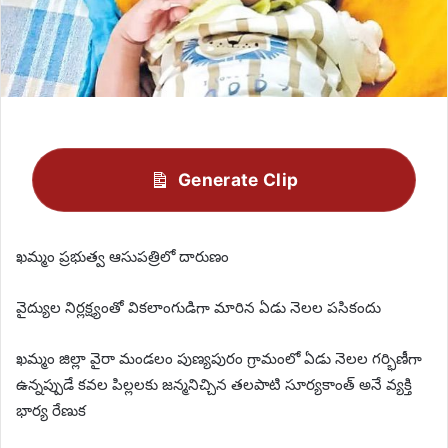
Generate Clip
ఖమ్మం ప్రభుత్వ ఆసుపత్రిలో దారుణం
వైద్యుల నిర్లక్ష్యంతో వికలాంగుడిగా మారిన ఏడు నెలల పసికందు
ఖమ్మం జిల్లా వైరా మండలం పుణ్యపురం గ్రామంలో ఏడు నెలల గర్భిణీగా
ఉన్నప్పుడే కవల పిల్లలకు జన్మనిచ్చిన తలపాటి సూర్యకాంత్ అనే వ్యక్తి
భార్య రేణుక