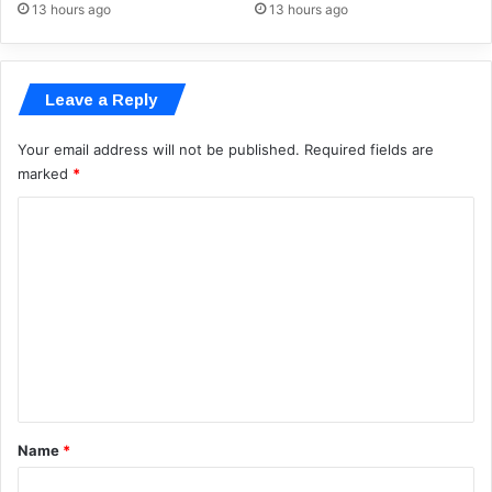
13 hours ago
13 hours ago
Leave a Reply
Your email address will not be published.
Required fields are
marked
*
C
o
m
m
e
n
t
*
Name
*