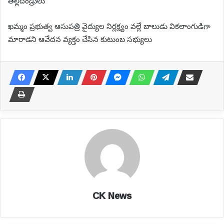
తల్లిదండ్రులు
ఖమ్మం ప్రభుత్వ ఆసుపత్రి వైద్యుల నిర్లక్ష్యం వల్లే బాలుడు వికలాంగుడిగా
మారాడని ఆవేదన వ్యక్తం చేసిన కుటుంబ సభ్యులు
CK News