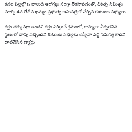
కవల పిల్లల్లో ఓ బాలుడి ఆరోగ్యం సరిగ్గా లేకపోవడంతో, చికిత్స నిమిత్తం
మార్చి 4వ తేదీన ఖమ్మం ప్రభుత్వ ఆసుపత్రిలో చేర్చిన కుటుంబ సభ్యులు
రక్తం తక్కువగా ఉందని రక్తం ఎక్కించే క్రమంలో, కాన్యులా ఏర్పరచిన
స్థలంలో వాపు వచ్చిందని కుటుంబ సభ్యులు చెప్పినా పెద్ద సమస్య కాదని
దాటివేసిన డాక్టర్లు