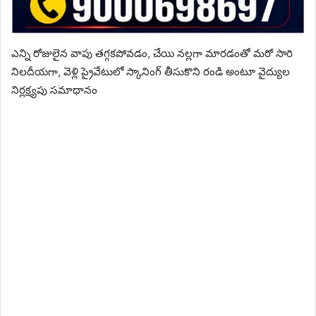
ఎన్ని రోజులైన వాపు తగ్గకపోవడం, చేయి నల్లగా మారడంతో మరో సారి
నిలదీయగా, వెళ్లి ప్రైవేటులో స్కానింగ్ తీసుకొని రండి అంటూ వైద్యుల
నిర్లక్ష్యపు సమాధానం