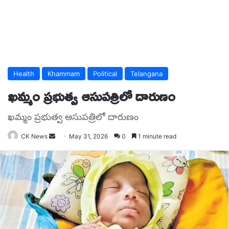
Health
Khammam
Political
Telangana
ఖమ్మం ప్రభుత్వ ఆసుపత్రిలో దారుణం
ఖమ్మం ప్రభుత్వ ఆసుపత్రిలో దారుణం
Send
CK News
May 31, 2026
0
1 minute read
an
email