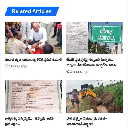
Related Articles
మానవత్వం చాటుకున్న RS ప్రవీణ్ కుమార్
టీచర్ ప్రవర్తనపై సర్పంచ్ ఫిర్యాదు..
చర్యలు తీసుకోవాలని కలెక్టర్‌కు వినతి
7 hours ago
8 hours ago
కార్యదర్శి సస్పెన్షన్..! తప్పుడు జనన
పారిశుద్ధ్యం పనులు మరచిన-
ధ్రువపత్రం..
పంచాయతీ సిబ్బంది