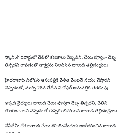
స్కానింగ్ రిపోర్టులో చేతిలో కణజాలు దెబ్బతిని, చేయి పూర్తిగా దెబ్బ
తిన్నదని రావడంతో డాక్టర్లను నిలదీసిన బాలుడి తల్లిదండ్రులు
హైదరాబాద్ నిలోఫర్ ఆసుపత్రికి వెళితే వెంటనే నయం చేస్తారని
చెప్పడంతో, మార్చి 26వ తేదీన నిలోఫర్ ఆసుపత్రికి తరలింపు
అక్కడి వైద్యులు బాలుడి చేయి పూర్తిగా దెబ్బ తిన్నదని, చేతిని
తొలగించాలని చెప్పడంతో కుప్పకూలిపోయిన బాలుడి తల్లిదండ్రులు
చేసేదేమీ లేక బాలుడి చేయి తొలగించేందుకు అంగీకరించిన బాలుడి