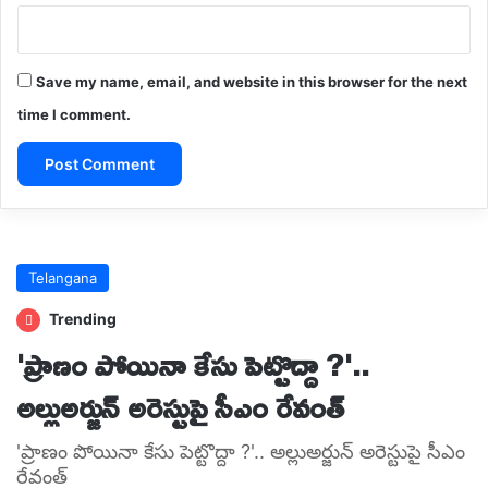
Save my name, email, and website in this browser for the next
time I comment.
A
l
t
e
r
n
a
t
i