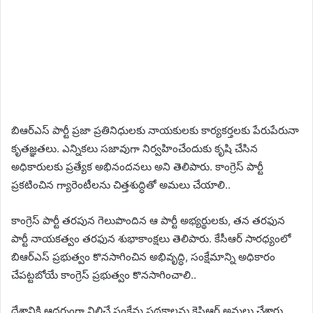
బిఆర్ఎస్ పార్టీ ప్రజా ప్రతినిధులకు నాయకులకు కార్యకర్తలకు పేరుపేరునా
కృతజ్ఞతలు. ఎన్నికలు సజావుగా నిర్వహించేందుకు కృషి చేసిన
అధికారులకు ప్రత్యేక అభినందనలు అని తెలిపారు. కాంగ్రెస్ పార్టీ
ప్రకటించిన గ్యారెంటీలను చిత్తశుద్ధితో అమలు చేయాలి..
కాంగ్రెస్ పార్టీ తరపున గెలుపొందిన ఆ పార్టీ అభ్యర్థులకు, తన తరఫున
పార్టీ నాయకత్వం తరఫున శుభాకాంక్షలు తెలిపారు. కేసీఆర్ సారధ్యంలో
బిఆర్ఎస్ ప్రభుత్వం కొనసాగించిన అభివృద్ధి, సంక్షేమాన్ని అధికారం
‌చేపట్టబోయే కాంగ్రెస్ ప్రభుత్వం కొనసాగించాలి..
దేశానికి ఆదర్శంగా నిలిచే సంక్షేమ పథకాలను కెసిఆర్ అమలు చేశారు..