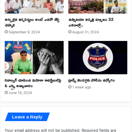
అర్హులైన జర్నలిస్టులు అంటే ఎవరో తేల్చి
ఉస్మానియా ఆస్పత్రి నిర్మాణం 32
చెప్పాలి
ఎకరాల్లో..
September 9, 2024
August 31, 2024
రివాల్వర్ చూపించి మహిళా కానిస్టేబుల్‌పై
ట్రాన్స్ జెండర్లకు పోలీసు ఉద్యోగం
ఓ ఎస్సై అత్యాచారం
1 week ago
June 19, 2024
Leave a Reply
Your email address will not be published.
Required fields are