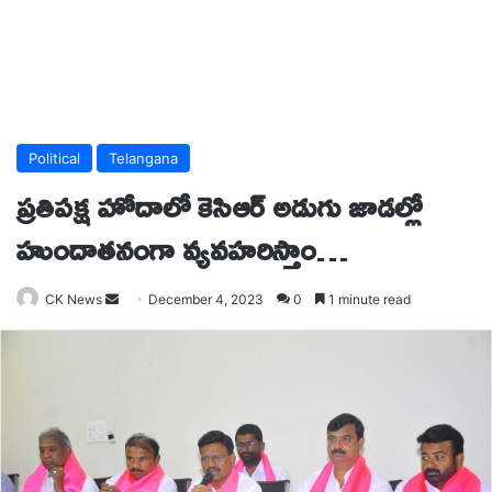
Political
Telangana
ప్రతిపక్ష హోదాలో కెసిఆర్ అడుగు జాడల్లో
హుందాతనంగా వ్యవహరిస్తాం…
Send
CK News
December 4, 2023
0
1 minute read
an
email