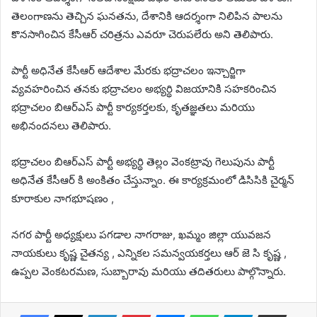
తెలంగాణను తెచ్చిన ఘనతను, దేశానికి ఆదర్శంగా నిలిపిన పాలను
కొనసాగించిన కేసీఆర్ చరిత్రను ఎవరూ చెరుపలేరు అని తెలిపారు.
పార్టీ అధినేత కేసీఆర్ ఆదేశాల మేరకు భద్రాచలం ఇన్చార్జిగా
వ్యవహరించిన తనకు భద్రాచలం అభ్యర్థి విజయానికి సహకరించిన
భద్రాచలం బిఆర్ఎస్ పార్టీ కార్యకర్తలకు, కృతజ్ఞతలు మరియు
అభినందనలు తెలిపారు.
భద్రాచలం బిఆర్ఎస్ పార్టీ అభ్యర్థి తెల్లం వెంకట్రావు గెలుపును పార్టీ
అధినేత కేసీఆర్ కి అంకితం చేస్తున్నాం. ఈ కార్యక్రమంలో డిసిసికి చైర్మన్
కూరాకుల నాగభూషణం ,
నగర పార్టీ అధ్యక్షులు పగడాల నాగరాజు, ఖమ్మం జిల్లా యువజన
నాయకులు కృష్ణ చైతన్య , ఎన్నికల సమన్వయకర్తలు ఆర్ జె సి కృష్ణ ,
ఉప్పల వెంకటరమణ, సుబ్బారావు మరియు తదితరులు పాల్గొన్నారు.