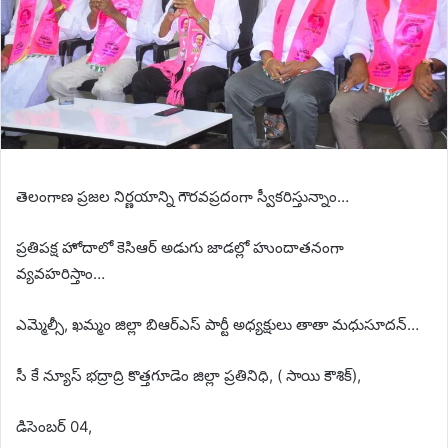
తెలంగాణ ప్రజల నిర్ణయాన్ని గౌరవప్రదంగా స్వీకరిస్తున్నాం…
ప్రతిపక్ష హోదాలో కెసిఆర్ అడుగు జాడల్లో హుందాతనంగా
వ్యవహరిస్తాం…
ఎమ్మెల్సీ, ఖమ్మం జిల్లా బిఆర్ఎస్ పార్టీ అధ్యక్షులు తాతా మధుసూదన్…
సీ కే న్యూస్ భద్రాద్రి కొత్తగూడెం జిల్లా ప్రతినిధి, ( సాయి కౌశిక్),
డిసెంబర్ 04,