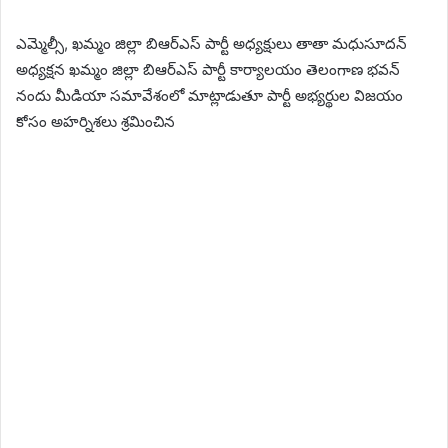
ఎమ్మెల్సీ, ఖమ్మం జిల్లా బిఆర్ఎస్ పార్టీ అధ్యక్షులు తాతా మధుసూదన్
అధ్యక్షన ఖమ్మం జిల్లా బిఆర్ఎస్ పార్టీ కార్యాలయం తెలంగాణ భవన్
నందు మీడియా సమావేశంలో మాట్లాడుతూ పార్టీ అభ్యర్థుల విజయం
కోసం అహర్నిశలు శ్రమించిన