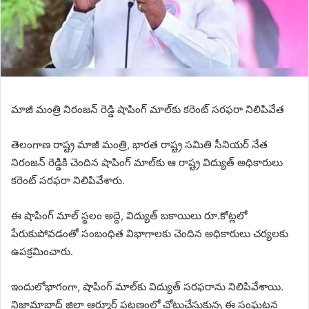
మాజీ మంత్రి నిరంజన్ రెడ్డి షాపింగ్ మాల్‌కు కరెంట్ సరఫరా నిలిపివేత
తెలంగాణ రాష్ట్ర మాజీ మంత్రి, భారత రాష్ట్ర సమితి సీనియర్ నేత
నిరంజన్ రెడ్డికి చెందిన షాపింగ్ మాల్‌కు ఆ రాష్ట్ర విద్యుత్ అధికారులు
కరెంట్ సరఫరా నిలిపివేశారు.
ఈ షాపింగ్ మాల్ స్థలం అద్దె, విద్యుత్ బకాయిలు రూ.కోట్లలో
పేరుకుపోవడంతో సంబంధిత విభాగాలకు చెందిన అధికారులు చర్యలకు
ఉపక్రమించారు.
ఇందులోభాగంగా, షాపింగ్ మాల్‌కు విద్యుత్ సరఫరాను నిలిపివేశాయి.
నిజామాబాద్ జిల్లా ఆర్మూర్ పట్టణంలో చోటుచేసుకున్న ఈ సంఘటన