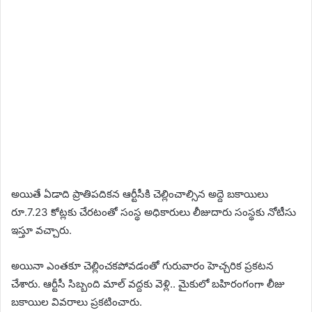
అయితే ఏడాది ప్రాతిపదికన ఆర్టీసీకి చెల్లించాల్సిన అద్దె బకాయిలు
రూ.7.23 కోట్లకు చేరటంతో సంస్థ అధికారులు లీజుదారు సంస్థకు నోటీసు
ఇస్తూ వచ్చారు.
అయినా ఎంతకూ చెల్లించకపోవడంతో గురువారం హెచ్చరిక ప్రకటన
చేశారు. ఆర్టీసీ సిబ్బంది మాల్ వద్దకు వెళ్లి.. మైకులో బహిరంగంగా లీజు
బకాయిల వివరాలు ప్రకటించారు.