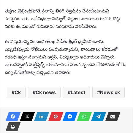
తక్షణం చెల్లించకపోతే స్థలాన్ని తిరిగి స్వాధీనం చేసుకుంటామని
హెచ్చరించారు. అదేవిధంగా విద్యుత్ బిల్లుల బకాయిలు రూ.2.5 కోట్ల
వరకు ఉండటంతో గురువారం సరఫరాను నిలిపివేశారు.
ఈ విషయాన్ని సంబంధితశాఖ ఏడీఈ శ్రీధర్ ధృవీకరించారు.
ఎప్పటికప్పుడు నోటీసులు పంపుతున్నామని, వాయిదాలు కోరడంతో
గడువు ఇస్తూ వచ్చామని ఆర్టీసీ, విద్యుత్శాఖ అధికారులు చెప్పారు.
అయినప్పటికీ మల్టీప్లెక్స్ యజమానుల నుంచి స్పందన లేకపోవడంతో ఈ
చర్య తీసుకోవాల్సి వచ్చిందని తెలిపారు.
Ck
Ck news
Latest
News ck