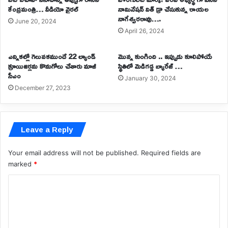
కేంద్రమంత్రి… వీడియో వైరల్
నామినేషన్ విత్ డ్రా చేసుకున్న రాయల
నాగేశ్వరరావు….
June 20, 2024
April 26, 2024
ఎన్నికల్లో గెలువకముందే 22 ల్యాండ్
మొన్న కుంగింది .. ఇప్పుడు కూలిపోయే
క్రూయిజర్లను కొనుగోలు చేశారు మాజీ
స్థితిలో మెడిగడ్డ బ్యారేజ్ …
సీఎం
January 30, 2024
December 27, 2023
Leave a Reply
Your email address will not be published.
Required fields are
marked
*
C
o
m