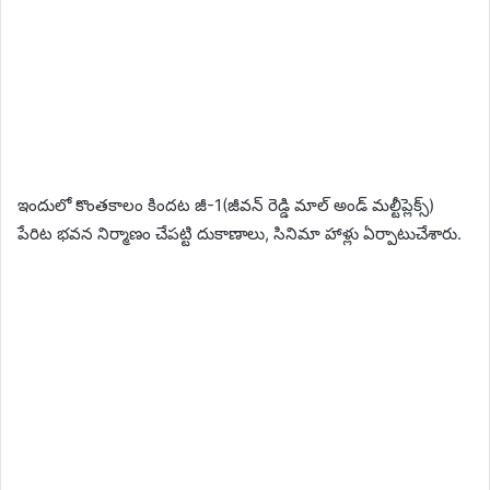
ఇందులో కొంతకాలం కిందట జీ-1(జీవన్ రెడ్డి మాల్ అండ్ మల్టీప్లెక్స్)
పేరిట భవన నిర్మాణం చేపట్టి దుకాణాలు, సినిమా హాళ్లు ఏర్పాటుచేశారు.