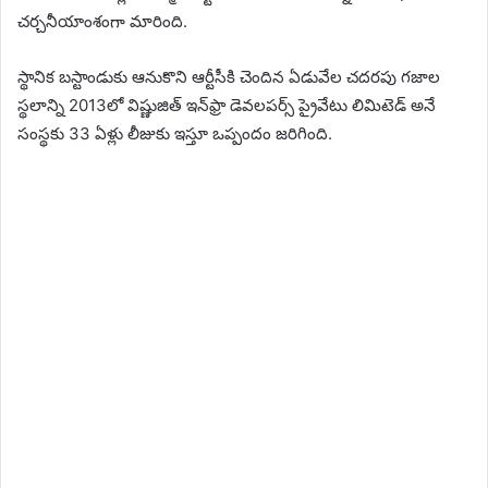
చర్చనీయాంశంగా మారింది.
స్థానిక బస్టాండుకు ఆనుకొని ఆర్టీసీకి చెందిన ఏడువేల చదరపు గజాల
స్థలాన్ని 2013లో విష్ణుజిత్ ఇన్‌ఫ్రా డెవలపర్స్ ప్రైవేటు లిమిటెడ్ అనే
సంస్థకు 33 ఏళ్లు లీజుకు ఇస్తూ ఒప్పందం జరిగింది.