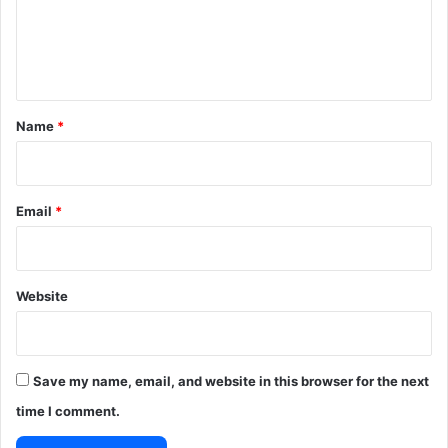
m
e
n
t
*
Name
*
Email
*
Website
Save my name, email, and website in this browser for the next
time I comment.