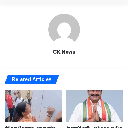
CK News
Related Articles
బేటీ బచావో నినాదాన్ని తప్పుగా రాసిన
పొంగులేటి మార్క్! ఎంపీ అభ్యర్థి గా వేసిన