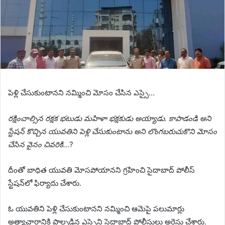
పెళ్లి చేసుకుంటానని నమ్మించి మోసం చేసిన ఎస్సై…
రక్షించాల్సిన రక్షక భటుడు మహిళా భక్షకుడు అయ్యాడు. కాపాడండి అని
స్టేషన్ కొచ్చిన యువతిని పెళ్లి చేసుకుంటాను అని లొంగబరుచుకొని మోసం
చేసిన వైనం చివరికి…
?
దీంతో బాధిత యువతి మోసపోయానని గ్రహించి సైదాబాద్ పోలీస్
స్టేషన్‎లో ఫిర్యాదు చేశారు.
ఓ యువతిని పెళ్లి చేసుకుంటానని నమ్మించి ఆమెపై పలుమార్లు
అత్యాచారానికి పాల్పడిన ఎస్సైని సైదాబాద్‌ పోలీసులు అరెస్టు చేశారు.