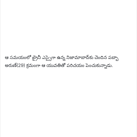
ఆ సమయంలో ట్రైనీ ఎస్సైగా ఉన్న నిజామాబాద్‌కు చెందిన పబ్బా
అరుణ్‌(29) క్రమంగా ఆ యువతితో పరిచయం పెంచుకున్నాడు.