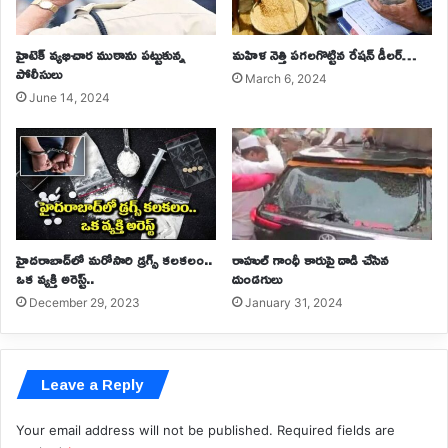
హైటెక్ వ్యభిచార ముఠాను పట్టుకున్న
మహిళ నెత్తి పగలగొట్టిన రేషన్ డీలర్…
పోలీసులు
March 6, 2024
June 14, 2024
హైదరాబాద్‌లో మరోసారి డ్రగ్స్ కలకలం..
రాహుల్ గాంధీ కారుపై దాడి చేసిన
ఒక వ్యక్తి అరెస్ట్..
దుండగులు
December 29, 2023
January 31, 2024
Leave a Reply
Your email address will not be published.
Required fields are