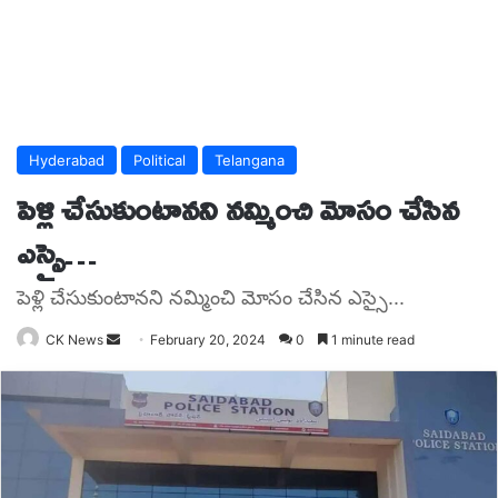
Hyderabad
Political
Telangana
పెళ్లి చేసుకుంటానని నమ్మించి మోసం చేసిన
ఎస్సై…
పెళ్లి చేసుకుంటానని నమ్మించి మోసం చేసిన ఎస్సై...
Send
CK News
February 20, 2024
0
1 minute read
an
email