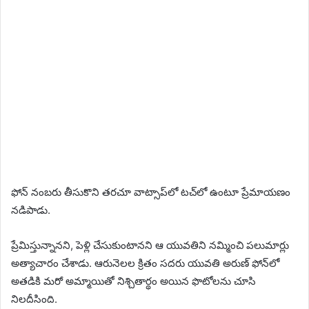
ఫోన్‌ నంబరు తీసుకొని తరచూ వాట్సాప్‎లో టచ్‌లో ఉంటూ ప్రేమాయణం
నడిపాడు.
ప్రేమిస్తున్నానని, పెళ్లి చేసుకుంటానని ఆ యువతిని నమ్మించి పలుమార్లు
అత్యాచారం చేశాడు. ఆరునెలల క్రితం సదరు యువతి అరుణ్‌ ఫోన్‌లో
అతడికి మరో అమ్మాయితో నిశ్చితార్థం అయిన ఫొటోలను చూసి
నిలదీసింది.