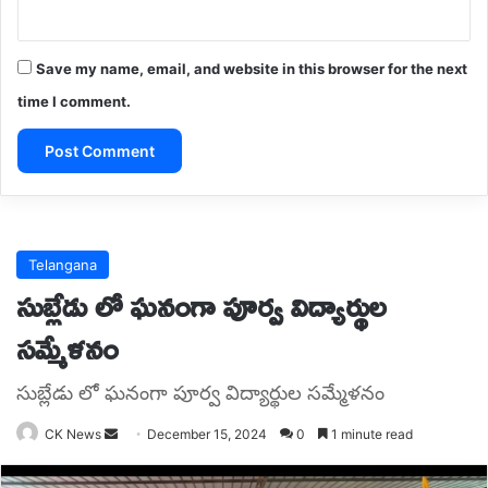
Save my name, email, and website in this browser for the next
time I comment.
A
l
t
e
r
n
a
t
i
v