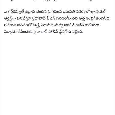
నాగర్‌కర్నూల్‌ జిల్లాకు చెందిన ఓ గిరిజన యువతి నగరంలో జూనియర్‌
ఆర్టిస్ట్‎గా పనిచేస్తూ సైదాబాద్‌ పీఎస్‌ పరిధిలోని తన అత్త ఇంట్లో ఉంటోంది.
గతేడాది జనవరిలో అత్త, మామల మధ్య జరిగిన గొడవ కారణంగా
ఫిర్యాదు చేసేందుకు సైదాబాద్‌ పోలీస్ స్టేషన్‎కు వెళ్లింది.