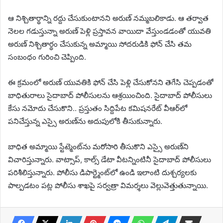
ఆ నిశ్చితార్థాన్ని రద్దు చేసుకుంటానని అరుణ్‌ నమ్మబలికాడు. ఆ తర్వాత
నెలల గడుస్తున్నా అరుణ్‌ పెళ్లి ప్రస్తావన వాయిదా వేస్తుండడంతో యువతి
అరుణ్‌ నిశ్చితార్థం చేసుకున్న అమ్మాయి సోదరుడికి ఫోన్‌ చేసి తమ
సంబంధం గురించి చెప్పింది.
ఈ క్రమంలో అరుణ్‌ యువతికి ఫోన్‌ చేసి పెళ్లి చేసుకోనని తెగేసి చెప్పడంతో
బాధితురాలు సైదాబాద్‌ పోలీసులను ఆశ్రయించింది. సైదాబాద్ పోలీసులు
కేసు నమోదు చేసుకొని.. ప్రస్తుతం సిద్దిపేట కమిషనరేట్‌ వీఆర్‌లో
పనిచేస్తున్న ఎస్సై అరుణ్‌ను అదుపులోకి తీసుకున్నారు.
బాధిత అమ్మాయి స్టేట్మెంట్‎ను మరోసారి తీసుకొని ఎస్సై అరుణ్‎ని
విచారిస్తున్నారు. వాట్సాప్, కాల్స్ డేటా వీటన్నింటినీ సైదాబాద్ పోలీసులు
పరిశీలిస్తున్నారు. పోలీసు డిపార్ట్మెంట్‎లో ఉండి ఇలాంటి దుశ్చర్యలకు
పాల్పడటం పట్ల పోలీసు శాఖపై సర్వత్రా విమర్శలు వెల్లువెత్తుతున్నాయి.