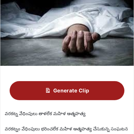
Generate Clip
వరకట్న వేధింపులు తాళలేక మహిళ ఆత్మహత్య
వరకట్నం వేధింపులు భరించలేక మహిళ ఆత్మహత్య చేసుకున్న సంఘటన