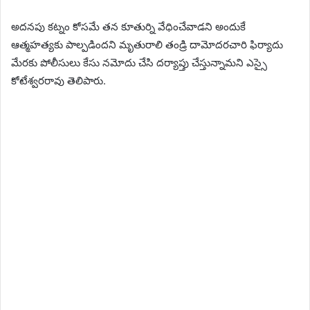
అదనపు కట్నం కోసమే తన కూతుర్ని వేధించేవాడని అందుకే
ఆత్మహత్యకు పాల్పడిందని మృతురాలి తండ్రి దామోదరచారి ఫిర్యాదు
మేరకు పోలీసులు కేసు నమోదు చేసి దర్యాప్తు చేస్తున్నామని ఎస్సై
కోటేశ్వరరావు తెలిపారు.