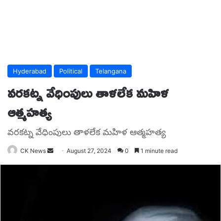
Hyderabad
Political
Telangana
వరకట్న వేధింపులు తాళలేక మహిళ
ఆత్మహత్య
వరకట్న వేధింపులు తాళలేక మహిళ ఆత్మహత్య
Send
CK News
August 27, 2024
0
1 minute read
an
email