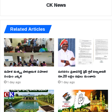
CK News
Related Articles
మహిళ మత్స్య పారిశ్రామిక సహకార
సురవరం ప్రతాపరెడ్డి ప్రెస్ క్లబ్ నిర్మాణానికి
సంఘం ఎన్నిక
రూ.20 లక్షల నిధులు మంజూరు
1 day ago
1 day ago