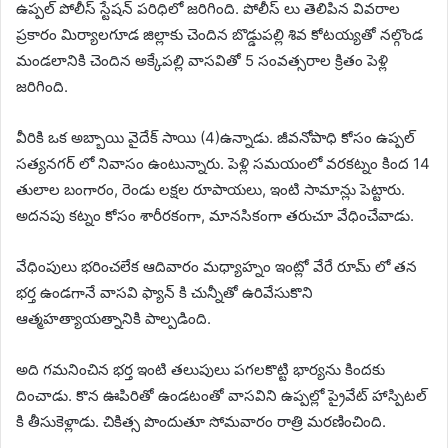
ఉప్పల్ పోలీస్ స్టేషన్ పరిధిలో జరిగింది. పోలీస్ లు తెలిపిన వివరాల
ప్రకారం మిర్యాలగూడ జిల్లాకు చెందిన బొడ్డుపల్లి శివ కోటయ్యతో నల్గొండ
మండలానికి చెందిన అక్కేపల్లి వాసవితో 5 సంవత్సరాల క్రితం పెళ్లి
జరిగింది.
వీరికి ఒక అబ్బాయి వైదేక్ సాయి (4)ఉన్నాడు. జీవనోపాధి కోసం ఉప్పల్
సత్యనగర్ లో నివాసం ఉంటున్నారు. పెళ్లి సమయంలో వరకట్నం కింద 14
తులాల బంగారం, రెండు లక్షల రూపాయలు, ఇంటి సామాన్లు పెట్టారు.
అదనపు కట్నం కోసం శారీరకంగా, మానసికంగా తరుచూ వేధించేవాడు.
వేధింపులు భరించలేక ఆదివారం మధ్యాహ్నం ఇంట్లో వేరే రూమ్ లో తన
భర్త ఉండగానే వాసవి ఫ్యాన్ కి చున్నీతో ఉరివేసుకొని
ఆత్మహత్యాయత్నానికి పాల్పడింది.
అది గమనించిన భర్త ఇంటి తలుపులు పగలకొట్టి భార్యను కిందకు
దించాడు. కొన ఊపిరితో ఉండటంతో వాసవిని ఉప్పల్లో ప్రైవేట్ హాస్పిటల్
కి తీసుకెళ్లాడు. చికిత్స పొందుతూ సోమవారం రాత్రి మరణించింది.