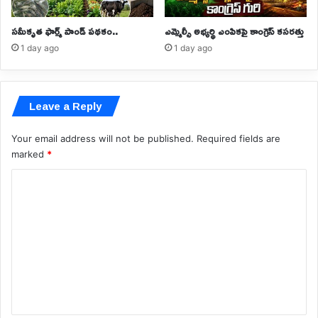
సమీకృత ఫార్మ్ పాండ్ పథకం..
ఎమ్మెల్సీ అభ్యర్థి ఎంపికపై కాంగ్రెస్ కసరత్తు
1 day ago
1 day ago
Leave a Reply
Your email address will not be published.
Required fields are
marked
*
C
o
m
m
e
n
t