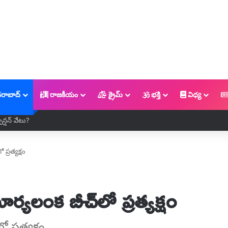
రాబాద్
రాజకీయం
క్రైమ్
భక్తి
విధ్య
ెన్షన్ వేటు?
ప్రత్యక్షం
ూర్యలంక బీచ్​లో ప్రత్యక్షం
 ప్రత్యక్షం