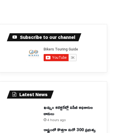
Subscribe to our channel
Latest News
ఖమ్మం కలెక్టరేట్లో ఏసీబీ అధికారుల
దాడులు
4 hours ago
రాష్ట్రంలో కొత్తగా మరో 300 ప్రభుత్వ