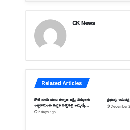
CK News
Related Articles
కోటి రూపాయలు కళ్యాణ లక్ష్మి చెక్కులను
ప్రభుత్వ అసుపత్
లబ్ధిదారులకు ఇచ్చిన సత్తుపల్లి ఎమ్మెల్యే…
December 2
రాష్ట్రంలో
2 days ago
కొత్తగా
మరో
300