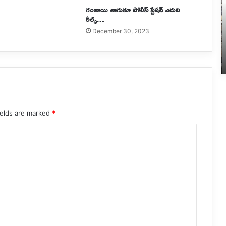
గంజాయి తాగుతూ పోలీస్​ స్టేషన్​ ఎదుట
రీల్స్…
December 30, 2023
7 hours ago
ు…
గ్రూప్-2 హాల్ టికెట్ల విడుదల..
ields are marked
*