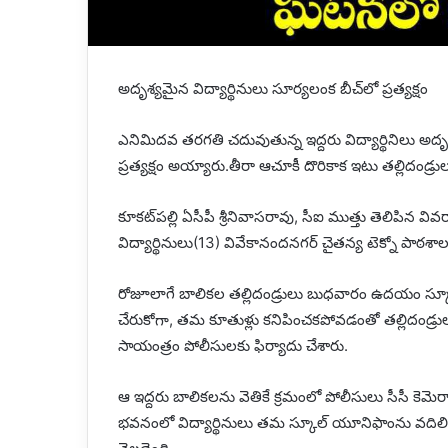
అదృశ్యమైన విద్యార్థినులు సూర్యలంక బీచ్​లో ప్రత్యక్షం
ఎనిమిదవ తరగతి చదువుతున్న ఇద్దరు విద్యార్థినిలు అదృ
ప్రత్యక్షం అయ్యారు.తీరా ఆచూకీ దొరికాక ఇటు తల్లిదండ
కూకట్‌పల్లి ఏసీపీ శ్రీనివాసరావు, సీఐ ముత్తు తెలిపిన వి
విద్యార్థినులు(13) వివేకానందనగర్‌ చైతన్య టెక్నో పా
రోజూలాగే బాలికల తల్లిదండ్రులు బుధవారం ఉదయం స్కూల్‌
చేరుకోగా, తమ కూతుళ్లు కనిపించకపోవడంతో తల్లిదండ్ర
సాయంత్రం పోలీసులకు ఫిర్యాదు చేశారు.
ఆ ఇద్దరు బాలికలను వెతికే క్రమంలో పోలీసులు సీసీ కెమ
భవనంలో విద్యార్థినులు తమ స్కూల్‌ యూనిఫాంను వదిలి తమత