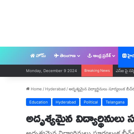
హోమ్
తెలంగాణ
ఆంధ్ర ప్రదేశ్
హైద
Monday, December 9 2024
Breaking News
ఎస్ఐ పై సస్ప
Home
/
Hyderabad
/
అదృశ్యమైన విద్యార్థినులు సూర్యలంక బీచ్​లో 
Education
Hyderabad
Political
Telangana
అదృశ్యమైన విద్యార్థినులు స
అదృశ్యమైన విద్యార్థినులు సూర్యలంక బీచ్​లో