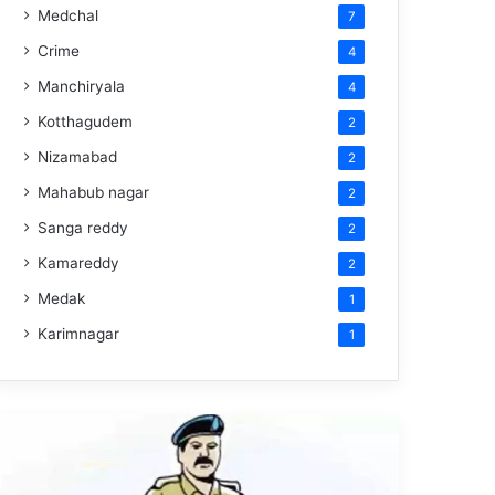
Medchal
7
Crime
4
Manchiryala
4
Kotthagudem
2
Nizamabad
2
Mahabub nagar
2
Sanga reddy
2
Kamareddy
2
Medak
1
Karimnagar
1
స్ఐ
చికెన్,చపాతీ
తిని
్పెన్షన్
విద్యార్థులకు
ేటు?
అస్వస్థత…