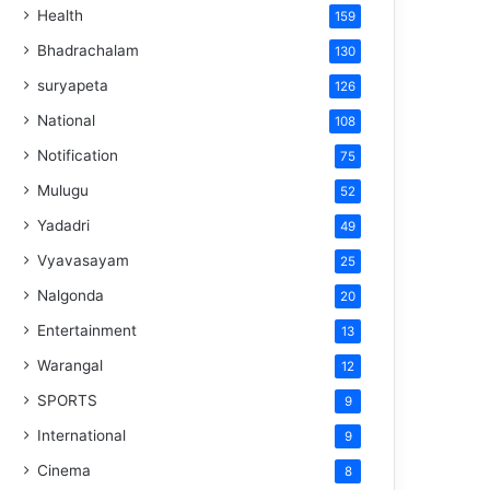
Health
159
Bhadrachalam
130
suryapeta
126
National
108
Notification
75
Mulugu
52
Yadadri
49
Vyavasayam
25
Nalgonda
20
Entertainment
13
Warangal
12
SPORTS
9
International
9
Cinema
8