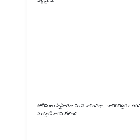
వెల్లడైంది.
పోలీసులు స్నేహితులను విచారించగా.. బాలికలిద్దరూ తరచుగా
మాట్లాడేవారని తేలింది.