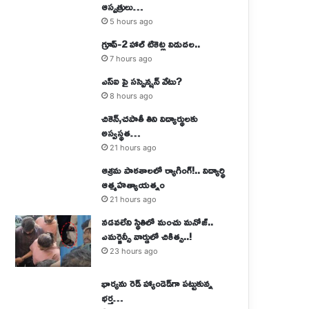
ఆస్పత్రులు…
5 hours ago
గ్రూప్-2 హాల్ టికెట్ల విడుదల..
7 hours ago
ఎస్ఐ పై సస్పెన్షన్ వేటు?
8 hours ago
చికెన్,చపాతీ తిని విద్యార్థులకు
అస్వస్థత…
21 hours ago
ఆశ్రమ పాఠశాలలో ర్యాగింగ్‌!.. విద్యార్థి
ఆత్మహత్యాయత్నం
21 hours ago
నడవలేని స్థితిలో మంచు మనోజ్‌..
ఎమర్జెన్సీ వార్డులో చికిత్స..!
23 hours ago
భార్యను రెడ్ హ్యాండెడ్‌గా పట్టుకున్న
భర్త…