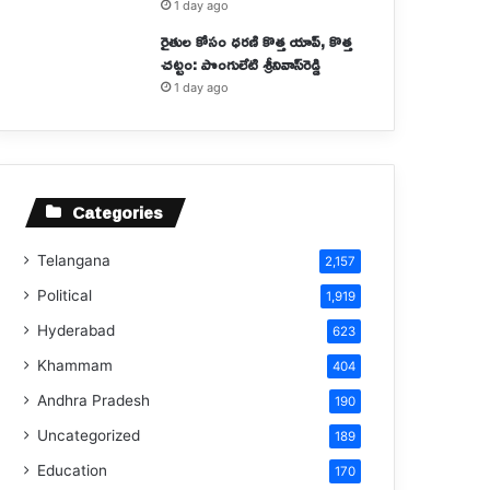
1 day ago
రైతుల కోసం ధరణి కొత్త యాప్‌, కొత్త
చట్టం: పొంగులేటి శ్రీనివాస్‌రెడ్డి
1 day ago
Categories
Telangana
2,157
Political
1,919
Hyderabad
623
Khammam
404
Andhra Pradesh
190
Uncategorized
189
Education
170