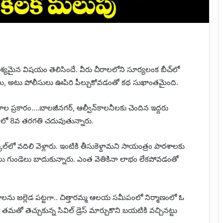
శ్యమైన విషయం తెలిసిందే. వీరు చీరాలలోని సూర్యలంక బీచ్​లో
్రులు, అటు పోలీసులు ఊపిరి పీల్చుకోవడంతో కథ సుఖాంతమైంది.
వరాల ప్రకారం….బాలజీనగర్‌, ఆల్వీన్‌కాలనీలకు చెందిన ఇద్దరు
ఠశాలలో 8వ తరగతి చదువుతున్నారు.
లో వదిలి వెళ్లారు. ఇంటికి తీసుకెళ్దామని సాయంత్రం పాఠశాలకు
ులు గుండెలు బాదుకున్నారు. ఎంత వెతికినా లాభం లేకపోవడంతో
ెరాలను జల్లెడ పట్టగా.. చిత్తారమ్మ ఆలయ సమీపంలో నిర్మాణంలో ఓ
ో తెచ్చుకున్న సివిల్‌ డ్రెస్‌ మార్చుకొని బయటికి వచ్చినట్టు