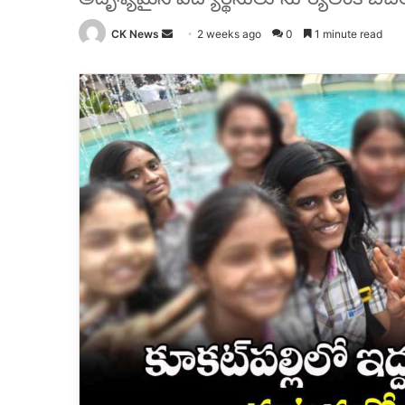
Send
CK News
2 weeks ago
0
1 minute read
an
email