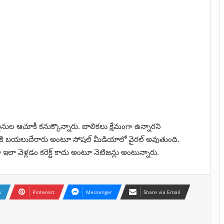
థినుల ఆచూకీ కనుక్కొన్నారు. బాలికలు క్షేమంగా ఉన్నారని
డానికి బయలుదేరారు అంటూ సోషల్ మీడియాలో వైరల్ అవుతుంది.
ా వెళ్లడం కరెక్ట్ కాదు అంటూ నెటిజన్లు అంటున్నారు.
n
Pinterest
Messenger
Share via Email