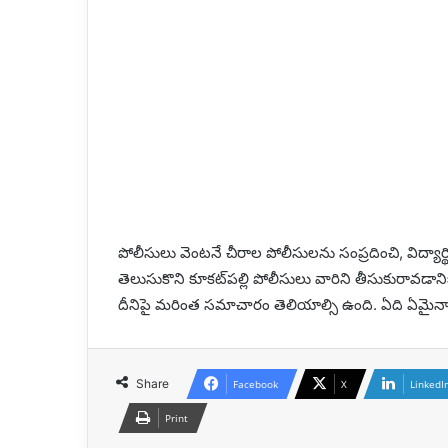
పోలీసులు వెంటనే చీరాల పోలీసులను సంప్రదించి, విద్యార్
తెలుసుకొని కూకట్‌పల్లి పోలీసులు వారిని తీసుకురావ
దీనిపై మరింత సమాచారం తెలియాల్సి ఉంది. ఏది ఏమైనా ఇల
Share
Facebook
X
LinkedI
Print