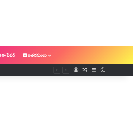
ఈ పేపర్
ఇతరములు
Log In
Random Article
Sidebar
Switch skin