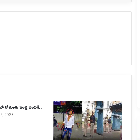
రిలో రోగులకు పండ్ల పంపిణీ..
5, 2023
గ్రూప్-2
ఎ
హాల్
పై
టికెట్ల
సస
విడుదల..
వ