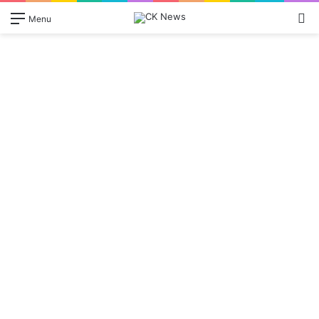
Se
Menu