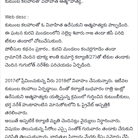
కుటుంబ కలహాలతో వివాహిత ఆత్మ*హత్య..
Web desc :
కుటుంబ కలహాలతో ఓ వివాహిత ఉరేసుకుని ఆత్మహత్యకు పాల్పడింది.
ఈ ఘటన కురవి మండలంలోని నల్లెల్ల శివారు గాజ తండా జీపీ పరిధి
టేకుల తండాలో చోటుచేసుకుంది.
పోలీసుల కథనం ప్రకారం.. కురవి మండలం కంచర్లగూడెం తండా
గ్రామానికి చెందిన భూక్య శాంతి కుమార్తె కల్యాణి(27)తో టేకుల తండాకు
చెందిన గుగులోత్‌ నరేశ్‌కు పరిచయడం ఏర్పడింది.
2017లో ప్రేమించుకున్న వీరు 2018లో వివాహం చేసుకున్నారు. ఇటీవల
కుటుంబ కలహాలు ఏర్పడ్డాయి. దీంతో కల్యాణి బుధవారం రాత్రి ఇంట్లో
ఉరేసుకుని ఆత్మహత్యకు యత్నిస్తున్న క్రమంలో గుర్తించిన కుటుంబీకులు,
భర్త నరేశ్‌ హుటాహుటిన మానుకోటలోని ఓ ప్రైవేట్‌ ఆస్పత్రికి
తరలించారు.
అయితే అప్పటికే కల్యాణి మృతి చెందినట్లు వైద్యులు నిర్ధారించారు.
విషయం తెలుసుకున్న సీరోలు ఎస్సై సంతోశ్‌ గురువారం తండాకు చేరుకుని
పరిస్థితి తెలుసుకున్నారు. బాధితుల ఫిర్యాదు మేరకు కేసు నమోదు చేసి