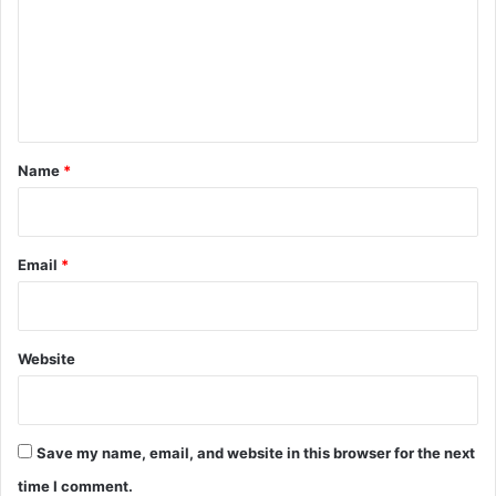
m
e
n
t
*
Name
*
Email
*
Website
Save my name, email, and website in this browser for the next
time I comment.