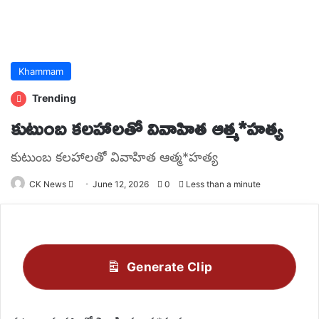
Khammam
Trending
కుటుంబ కలహాలతో వివాహిత ఆత్మ*హత్య
కుటుంబ కలహాలతో వివాహిత ఆత్మ*హత్య
Send
CK News
June 12, 2026
0
Less than a minute
an
email
Generate Clip