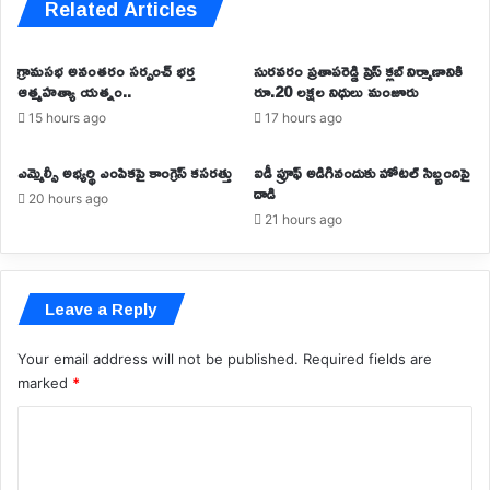
Related Articles
గ్రామసభ అనంతరం సర్పంచ్ భర్త
సురవరం ప్రతాపరెడ్డి ప్రెస్ క్లబ్ నిర్మాణానికి
ఆత్మహత్యా యత్నం..
రూ.20 లక్షల నిధులు మంజూరు
15 hours ago
17 hours ago
ఎమ్మెల్సీ అభ్యర్థి ఎంపికపై కాంగ్రెస్ కసరత్తు
ఐడీ ప్రూఫ్ అడిగినందుకు హోటల్‌ సిబ్బందిపై
దాడి
20 hours ago
21 hours ago
Leave a Reply
Your email address will not be published.
Required fields are
marked
*
C
o
m