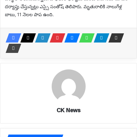
దర్యాప్తు చేస్తున్నట్లు ఎస్సై సంతోష్‌ తెలిపారు. మృతురాలికి నాలుగేళ్ల
బాబు, 11 నెలల పాప ఉంది.
CK News