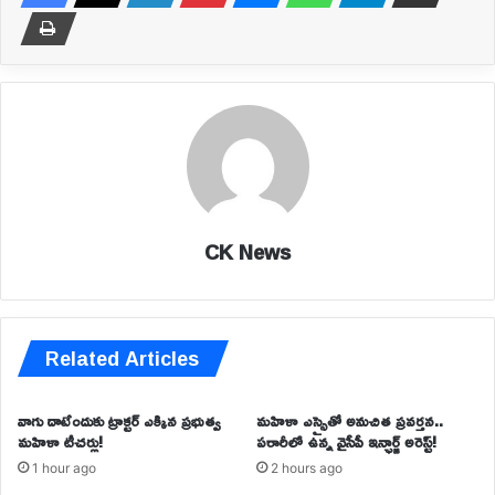
CK News
Related Articles
వాగు దాటేందుకు ట్రాక్టర్ ఎక్కిన ప్రభుత్వ
మహిళా ఎస్సైతో అనుచిత ప్రవర్తన..
మహిళా టీచర్లు!
పరారీలో ఉన్న వైసీపీ ఇన్ఛార్జ్‌ అరెస్ట్!
1 hour ago
2 hours ago