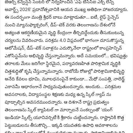
జేఆర్సీ కన్వెన్షన్ సెంటర్ లో నిర్వహించిన ‘ఎఫ్ టీసీసీఐ ఎక్స్ లెన్స్
అవార్డ్స్ 2026’ ప్రదానోత్సవానికి ఆయన ముఖ్య అతిథిగా హాజరయ్యారు.
ఈ సందర్భంగా మంత్రి శ్రీధర్ బాబు మాట్లాడుతూ… ఐటీ, లైఫ్ సైన్సెస్
నుంచి మ్యానుఫ్యాక్చరింగ్, డీప్-టెక్ వరకు తెలంగాణను దేశంలోనే
అత్యంత ఆకర్షణీయమైన వృద్ధి కేంద్రంగా తీర్చిదిద్దేందుకు తీసుకుంటున్న
చర్యలను వివరించారు. పరిశ్రమ 4.0 విప్లవంలో భాగంగా దూసుకొస్తున్న
ఆటోమేషన్, డీప్-టెక్ సవాళ్లను ఎదుర్కొనేలా రాష్ట్రంలో కాంప్రహెన్సివ్
ఎకోసిస్టమ్‌ను అభివృద్ధి చేస్తున్నామన్నారు. అదే సమయంలో… భవిష్యత్తు
తరాలకు మేలు జరిగేలా స్థిరమైన, పర్యావరణహిత పారిశ్రామిక వృద్ధికి
చిత్తశుద్ధితో కృషి చేస్తున్నామన్నారు. రాబోయే రోజుల్లో పారిశ్రామికాభివృద్ధి
అనేది కేవలం భూమి, మూలధనంపైనే కాకుండా… మేధో సంపత్తి, నాలెడ్జ్
ఎకానమీ ఆధారంగానే సాధ్యమవుతుందన్నారు. అందుకు… పరిశ్రమల
అవసరాలకు, విద్యాసంస్థల శిక్షణకు మధ్య ఉన్న స్కిల్ గ్యాప్ ను
పూడ్చాల్సిన అవసరముందన్నారు. ఆ దిశగానే రాష్ట్ర ప్రభుత్వం
తెలంగాణను స్కిల్ క్యాపిటల్ గా మార్చాలనే సంకల్పంతో ‘యంగ్
ఇండియా స్కిల్స్ యూనివర్సిటీ’కి శ్రీకారం చుట్టిందన్నారు. రాష్ట్రానికి కొత్త
పెట్టుబడులను తీసుకొచ్చి… ఇక్కడి యువతకు ఉపాధి అవకాశాలను
కల్పించాలనే లక్ష్యంతోనే ముందుకెళ్తున్నామన్నారు. పారిశ్రామికాభివృద్ధిని