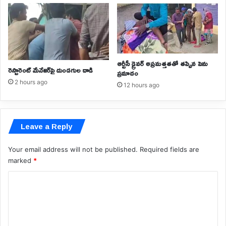
ఆర్టీసీ డ్రైవర్ అప్రమత్తతతో తప్పిన పెను
రెస్టారెంట్ మేనేజర్‌పై దుండగుల దాడి
ప్రమాదం
2 hours ago
12 hours ago
Leave a Reply
Your email address will not be published.
Required fields are
marked
*
C
o
m
m