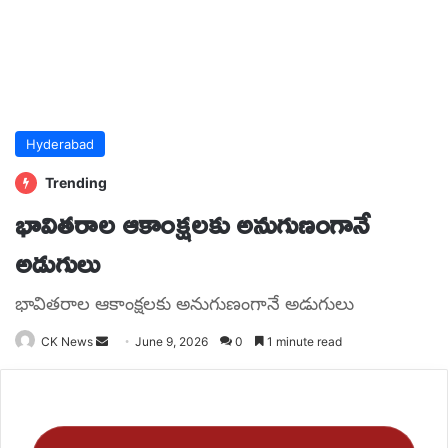
Hyderabad
Trending
భావితరాల ఆకాంక్షలకు అనుగుణంగానే
అడుగులు
భావితరాల ఆకాంక్షలకు అనుగుణంగానే అడుగులు
Send
CK News
June 9, 2026
0
1 minute read
an
email