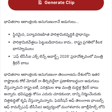
Generate Clip
భావితరాల ఆకాంక్షలకు అనుగుణంగానే అడుగులు…
స్థిరమైన, పర్యావరణహిత పారిశ్రామికవృద్ధికి ప్రాధాన్యం
పారిశ్రామికవేత్తలు పెట్టుబడిదారులు కాదు.. రాష్ట్ర ప్రగతిలో కీలక
భాగస్వాములు
‘ఎఫ్ టీసీసీఐ ఎక్స్ లెన్స్ అవార్డ్స్ 2026’ ప్రదానోత్సవంలో మంత్రి
శ్రీధర్ బాబు
భావితరాల ఆకాంక్షలకు అనుగుణంగా తెలంగాణను దేశంలోని ఇతర
రాష్ట్రాలకు రోల్ మోడల్ గా తీర్చిదిద్దేలా ప్రణాళికాబద్ధంగా అడుగులు
వేస్తున్నామని రాష్ట్ర ఐటీ, పరిశ్రమల శాఖ మంత్రి దుద్దిళ్ల శ్రీధర్ బాబు
అన్నారు. భవిష్యత్తు కోసం ఎదురు చూడకుండా, దాన్ని నిర్మించేందుకు
చిత్తశుద్ధితో కృషి చేస్తున్నామన్నారు. ఫెడరేషన్ ఆఫ్ తెలంగాణ ఛాంబర్స్
ఆఫ్ కామర్స్(ఎఫ్ టీసీసీఐ) ఆధ్వర్యంలో మంగళవారం జూబ్లీహిల్స్ లోని