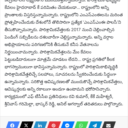
కేవలం హైదరాబాద్ కే పరిమితం చేయకుండా… రాష్ట్రంలోని అన్ని
ప్రాంతాలకు విస్తరిస్తున్నామన్నారు. రాష్ట్రంలోని ఎంఎస్ఎంఈలను మరింత
ప్రోత్సహించేందుకు దేశంలోనే తొలిసారిగా ప్రత్యేక ‘ఎంఎస్ఎంఈ పాలసీ’ని
తీసుకొచ్చామన్నారు. పారిశ్రామికవేత్తలకు 2017 నుంచి చెల్లించాల్సిన
పెండింగ్ సబ్సిడీలను దశలవారీగా చెల్లిస్తున్నామన్నారు. అన్ని వర్గాల
అభిప్రాయాలను పరిగణలోనికి తీసుకునే కనీస వేతనాలను
నిర్ణయించామన్నారు. పారిశ్రామికవేత్తలను మేం కేవలం
పెట్టుబడిదారులుగా మాత్రమే చూడటం లేదని… రాష్ట్ర ప్రగతిలో కీలక
భాగస్వాములుగా భావిస్తున్నామన్నారు. రాష్ట్రంలో పారిశ్రామికాభివృద్ధికి
పారిశ్రామికవేత్తలిచ్చే సలహాలు, సూచనలను స్వీకరించేందుకు సిద్ధంగా
ఉన్నామన్నారు. సరికొత్త ఆవిష్కరణలతో ముందుకొచ్చే పారిశ్రామికవేత్తలు,
ఆవిష్కర్తలకు అన్ని రకాలుగా అండగా ఉంటామని భరోసానిచ్చారు.
కార్యక్రమంలో ఎఫ్ టీసీసీఐ ప్రతినిధులు రవి కుమార్, కేకే మహేశ్వరీ,
శ్రీనివాస్ గరిమెల్లా, భాస్కర్ రెడ్డి, అనిల్ అగర్వాల్ తదితరులు పాల్గొన్నారు.